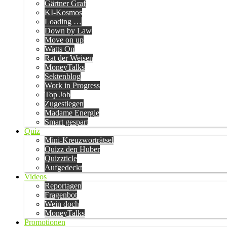
Gärtner Graf
KI-Kosmos
Loading …
Down by Law
Move on up
Watts On
Rat der Weisen
MoneyTalks
Sektenblog
Work in Progress
Top Job
Zugestiegen
Madame Energie
Smart gespart
Quiz
Mini-Kreuzworträtsel
Quizz den Huber
Quizzticle
Aufgedeckt
Videos
Reportagen
Fragenbot
Wein doch
MoneyTalks
Promotionen