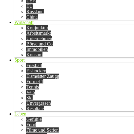
USA
EU
Russland
China
Wirtschaft
Konjunktur
Arbeitsmarkt
Unternehmen
Börse und Co
Immobilien
Konsum
Sport
Fussball
Eishockey
Eismeister Zaugg
Formel 1
Tennis
Velo
Ski
Unvergessen
Resultate
Leben
Gefühle
Food
Filme und Serien