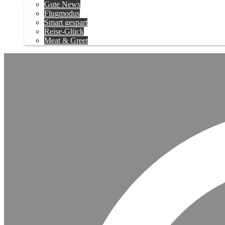
Gute News
Flugmodus
Smart gespart
Reise-Glück
Meat & Greet