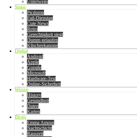
Unterwegs
Spass
Picdump
Fail-Dienstag
Cute News
Retro
Gerechtigkeit siegt
Dumm gelaufen
Klischeekanone
Digital
Android
Apple
Google
Microsoft
Hardware-Test
Online-Sicherheit
Wissen
History
Gesundheit
Daten
Karten
Blogs
Emma Amour
Nachtschicht
Rauszeit