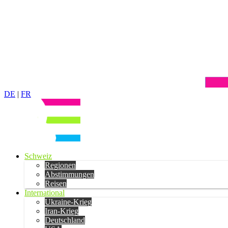
DE
|
FR
Schweiz
Regionen
Abstimmungen
Reisen
International
Ukraine-Krieg
Iran-Krieg
Deutschland