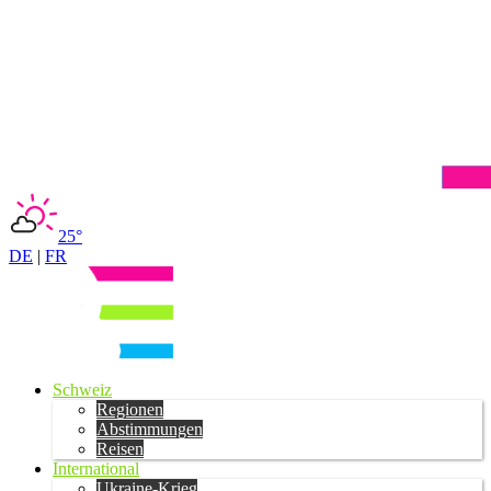
25°
DE
|
FR
Schweiz
Regionen
Abstimmungen
Reisen
International
Ukraine-Krieg