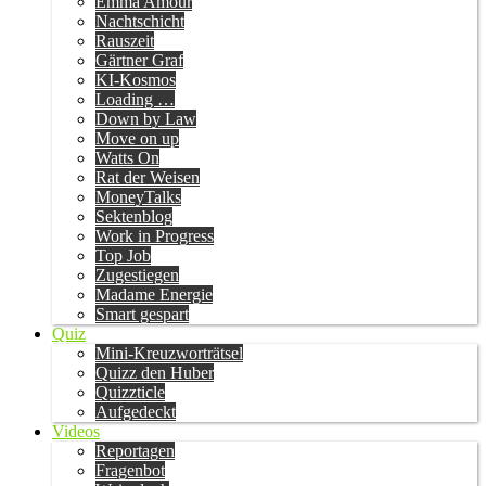
Emma Amour
Nachtschicht
Rauszeit
Gärtner Graf
KI-Kosmos
Loading …
Down by Law
Move on up
Watts On
Rat der Weisen
MoneyTalks
Sektenblog
Work in Progress
Top Job
Zugestiegen
Madame Energie
Smart gespart
Quiz
Mini-Kreuzworträtsel
Quizz den Huber
Quizzticle
Aufgedeckt
Videos
Reportagen
Fragenbot