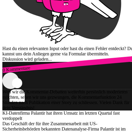
Hast du einen relevanten Input oder hast du einen Fehler entdeckt? D
kannst uns dein Anliegen gerne via Formular übermitteln.
Diskussion wird geladen...
0 Kommentare
Zum Login
Weil wir die Kommentar-Debatten weiterhin persönlich moderieren
möchten, sehen wir uns gezwungen, die Kommentarfunktion 24
Stunden nach Publikation einer Story zu schliessen. Vielen Dank für
dein Verständnis!
KI-Datenfirma Palantir hat ihren Umsatz im letzten Quartal fast
verdoppelt
Das Geschäft der für ihre Zusammenarbeit mit US-
Sicherheitsbehörden bekannten Datenanalyse-Firma Palantir ist im