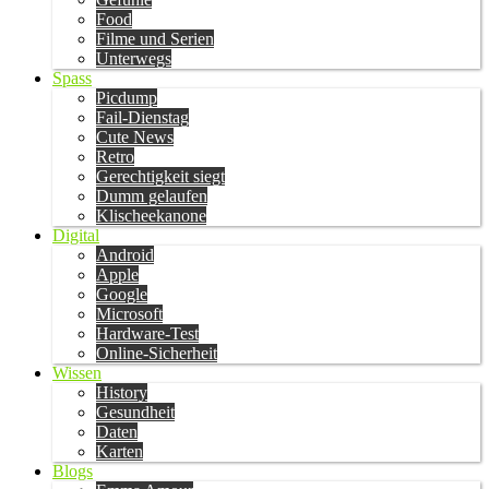
Food
Filme und Serien
Unterwegs
Spass
Picdump
Fail-Dienstag
Cute News
Retro
Gerechtigkeit siegt
Dumm gelaufen
Klischeekanone
Digital
Android
Apple
Google
Microsoft
Hardware-Test
Online-Sicherheit
Wissen
History
Gesundheit
Daten
Karten
Blogs