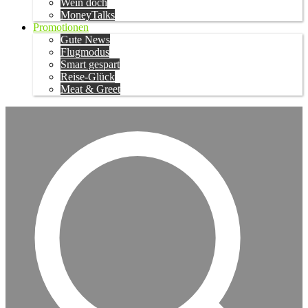
Wein doch
MoneyTalks
Promotionen
Gute News
Flugmodus
Smart gespart
Reise-Glück
Meat & Greet