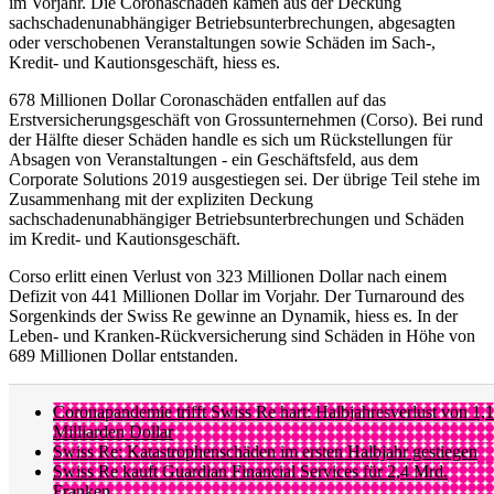
im Vorjahr. Die Coronaschäden kämen aus der Deckung
sachschadenunabhängiger Betriebsunterbrechungen, abgesagten
oder verschobenen Veranstaltungen sowie Schäden im Sach-,
Kredit- und Kautionsgeschäft, hiess es.
678 Millionen Dollar Coronaschäden entfallen auf das
Erstversicherungsgeschäft von Grossunternehmen (Corso). Bei rund
der Hälfte dieser Schäden handle es sich um Rückstellungen für
Absagen von Veranstaltungen - ein Geschäftsfeld, aus dem
Corporate Solutions 2019 ausgestiegen sei. Der übrige Teil stehe im
Zusammenhang mit der expliziten Deckung
sachschadenunabhängiger Betriebsunterbrechungen und Schäden
im Kredit- und Kautionsgeschäft.
Corso erlitt einen Verlust von 323 Millionen Dollar nach einem
Defizit von 441 Millionen Dollar im Vorjahr. Der Turnaround des
Sorgenkinds der Swiss Re gewinne an Dynamik, hiess es. In der
Leben- und Kranken-Rückversicherung sind Schäden in Höhe von
689 Millionen Dollar entstanden.
Coronapandemie trifft Swiss Re hart: Halbjahresverlust von 1,1
Milliarden Dollar
Swiss Re: Katastrophenschäden im ersten Halbjahr gestiegen
Swiss Re kauft Guardian Financial Services für 2,4 Mrd.
Franken