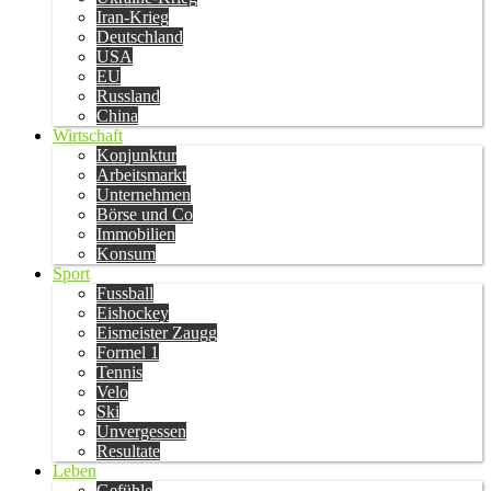
Iran-Krieg
Deutschland
USA
EU
Russland
China
Wirtschaft
Konjunktur
Arbeitsmarkt
Unternehmen
Börse und Co
Immobilien
Konsum
Sport
Fussball
Eishockey
Eismeister Zaugg
Formel 1
Tennis
Velo
Ski
Unvergessen
Resultate
Leben
Gefühle