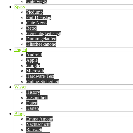
Unterwegs
Spass
Picdump
Fail-Dienstag
Cute News
Retro
Gerechtigkeit siegt
Dumm gelaufen
Klischeekanone
Digital
Android
Apple
Google
Microsoft
Hardware-Test
Online-Sicherheit
Wissen
History
Gesundheit
Daten
Karten
Blogs
Emma Amour
Nachtschicht
Rauszeit