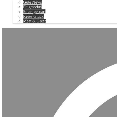
Gute News
Flugmodus
Smart gespart
Reise-Glück
Meat & Greet