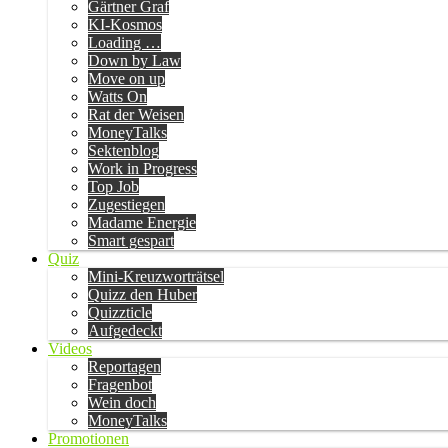
Gärtner Graf
KI-Kosmos
Loading …
Down by Law
Move on up
Watts On
Rat der Weisen
MoneyTalks
Sektenblog
Work in Progress
Top Job
Zugestiegen
Madame Energie
Smart gespart
Quiz
Mini-Kreuzworträtsel
Quizz den Huber
Quizzticle
Aufgedeckt
Videos
Reportagen
Fragenbot
Wein doch
MoneyTalks
Promotionen