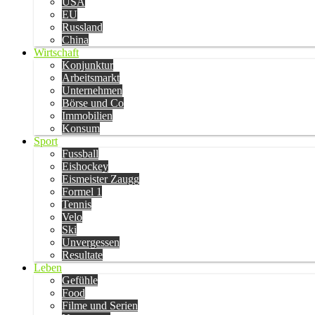
USA
EU
Russland
China
Wirtschaft
Konjunktur
Arbeitsmarkt
Unternehmen
Börse und Co
Immobilien
Konsum
Sport
Fussball
Eishockey
Eismeister Zaugg
Formel 1
Tennis
Velo
Ski
Unvergessen
Resultate
Leben
Gefühle
Food
Filme und Serien