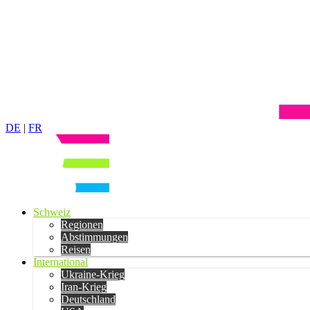
DE
|
FR
Schweiz
Regionen
Abstimmungen
Reisen
International
Ukraine-Krieg
Iran-Krieg
Deutschland