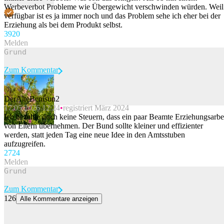
Werbeverbot Probleme wie Übergewicht verschwinden würden. Weil
verfügbar ist es ja immer noch und das Problem sehe ich eher bei der
Erziehung als bei dem Produkt selbst.
39
20
Melden
Zum Kommentar
DerAlteBenisun2
17.05.2026 12:24
registriert März 2024
Beitrag melden
Ich bezahle doch keine Steuern, dass ein paar Beamte Erziehungsarbe
von Eltern übernehmen. Der Bund sollte kleiner und effizienter
werden, statt jeden Tag eine neue Idee in den Amtsstuben
aufzugreifen.
27
24
Melden
Zum Kommentar
126
Alle Kommentare anzeigen
Onlinehandel boomt – Detailhändler fordern Entlastung für Läden
Der Schweizer Detailhandel hat im ersten Halbjahr 2026 leicht