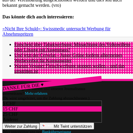
bekannt gemacht werden. (vro)
Das könnte dich auch interessieren:
«Nicht Ihre Schuld»: Swissmedic untersucht Werbung für
Abnehmspritzen
Entscheid über Tabakwerbung: Missachtung des Volkswillens
oder Lösung mit Augenmass?
Und jetzt der Cervelat – Junge Grüne fordern allgemeines
Werbeverbot für Konsumgüter
Warum Veganer Fleischwerbung stoppen wollen – und das
umstritten ist
DANKE FÜR DIE ♥
Würdest du gerne watson und unseren Journalismus
unterstützen?
Mehr erfahren
(Du wirst umgeleitet, um die Zahlung abzuschliessen.)
5 CHF
15 CHF
25 CHF
Anderer
Weiter zur Zahlung
Mit Twint unterstützen
Oder unterstütze uns per
Banküberweisung
.