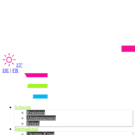
15°
DE
|
FR
Schweiz
Regionen
Abstimmungen
Reisen
International
Ukraine-Krieg