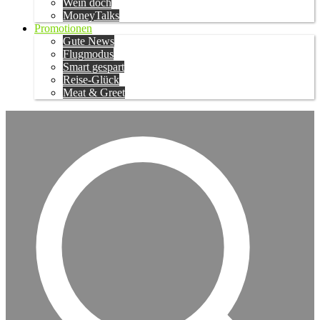
Wein doch
MoneyTalks
Promotionen
Gute News
Flugmodus
Smart gespart
Reise-Glück
Meat & Greet