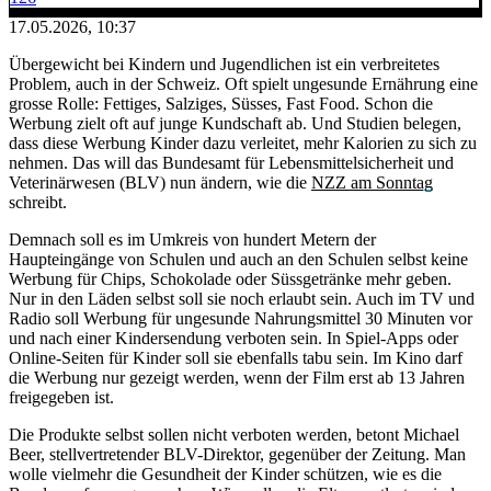
17.05.2026, 10:37
Übergewicht bei Kindern und Jugendlichen ist ein verbreitetes
Problem, auch in der Schweiz. Oft spielt ungesunde Ernährung eine
grosse Rolle: Fettiges, Salziges, Süsses, Fast Food. Schon die
Werbung zielt oft auf junge Kundschaft ab. Und Studien belegen,
dass diese Werbung Kinder dazu verleitet, mehr Kalorien zu sich zu
nehmen. Das will das Bundesamt für Lebensmittelsicherheit und
Veterinärwesen (BLV) nun ändern, wie die
NZZ am Sonntag
schreibt.
Demnach soll es im Umkreis von hundert Metern der
Haupteingänge von Schulen und auch an den Schulen selbst keine
Werbung für Chips, Schokolade oder Süssgetränke mehr geben.
Nur in den Läden selbst soll sie noch erlaubt sein. Auch im TV und
Radio soll Werbung für ungesunde Nahrungsmittel 30 Minuten vor
und nach einer Kindersendung verboten sein. In Spiel-Apps oder
Online-Seiten für Kinder soll sie ebenfalls tabu sein. Im Kino darf
die Werbung nur gezeigt werden, wenn der Film erst ab 13 Jahren
freigegeben ist.
Die Produkte selbst sollen nicht verboten werden, betont Michael
Beer, stellvertretender BLV-Direktor, gegenüber der Zeitung. Man
wolle vielmehr die Gesundheit der Kinder schützen, wie es die