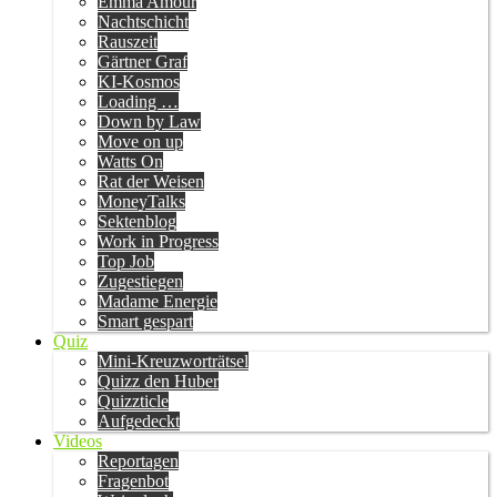
Emma Amour
Nachtschicht
Rauszeit
Gärtner Graf
KI-Kosmos
Loading …
Down by Law
Move on up
Watts On
Rat der Weisen
MoneyTalks
Sektenblog
Work in Progress
Top Job
Zugestiegen
Madame Energie
Smart gespart
Quiz
Mini-Kreuzworträtsel
Quizz den Huber
Quizzticle
Aufgedeckt
Videos
Reportagen
Fragenbot