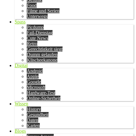
Food
Filme und Serien
Unterwegs
Spass
Picdump
Fail-Dienstag
Cute News
Retro
Gerechtigkeit siegt
Dumm gelaufen
Klischeekanone
Digital
Android
Apple
Google
Microsoft
Hardware-Test
Online-Sicherheit
Wissen
History
Gesundheit
Daten
Karten
Blogs