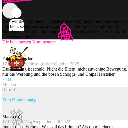
Weil wir die Kommentar-Debatten weiterhin persönlich moderieren
möchten, sehen wir uns gezwungen, die Kommentarfunktion 24
Stunden nach Publikation einer Story zu schliessen. Vielen Dank für
dein Verständnis!
Die beliebtesten Kommentare
FaktenImFondue
17.05.2026 10:46
registriert Oktober 2025
Die Werbung ist schuld. Nicht die Eltern, nicht zuwenige Bewegung,
nur die Werbung und die bösen Schoggi- und Chips Hersteller
74
31
Melden
Zum Kommentar
Marco (6)
17.05.2026 11:42
registriert Juli 2022
Beitrag melden
Immer diese Verbote. Was soll das bringen? Als ob mit einem