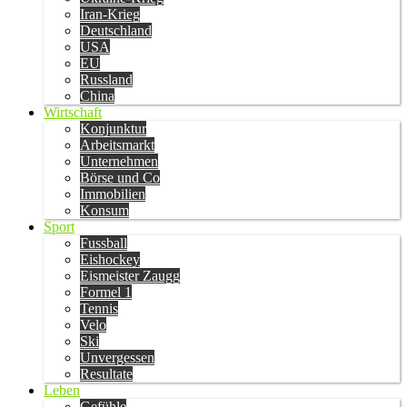
Iran-Krieg
Deutschland
USA
EU
Russland
China
Wirtschaft
Konjunktur
Arbeitsmarkt
Unternehmen
Börse und Co
Immobilien
Konsum
Sport
Fussball
Eishockey
Eismeister Zaugg
Formel 1
Tennis
Velo
Ski
Unvergessen
Resultate
Leben
Gefühle