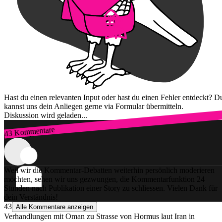
Hast du einen relevanten Input oder hast du einen Fehler entdeckt? D
kannst uns dein Anliegen gerne via Formular übermitteln.
Diskussion wird geladen...
43 Kommentare
Zum Login
Weil wir die Kommentar-Debatten weiterhin persönlich moderieren
möchten, sehen wir uns gezwungen, die Kommentarfunktion 24
Stunden nach Publikation einer Story zu schliessen. Vielen Dank für
dein Verständnis!
43
Alle Kommentare anzeigen
Verhandlungen mit Oman zu Strasse von Hormus laut Iran in