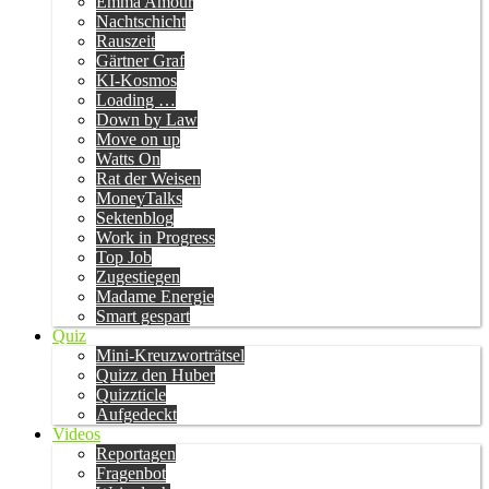
Emma Amour
Nachtschicht
Rauszeit
Gärtner Graf
KI-Kosmos
Loading …
Down by Law
Move on up
Watts On
Rat der Weisen
MoneyTalks
Sektenblog
Work in Progress
Top Job
Zugestiegen
Madame Energie
Smart gespart
Quiz
Mini-Kreuzworträtsel
Quizz den Huber
Quizzticle
Aufgedeckt
Videos
Reportagen
Fragenbot