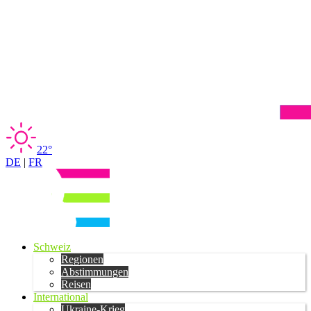
22°
DE
|
FR
Schweiz
Regionen
Abstimmungen
Reisen
International
Ukraine-Krieg