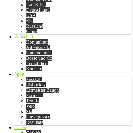
Iran-Krieg
Deutschland
USA
EU
Russland
China
Wirtschaft
Konjunktur
Arbeitsmarkt
Unternehmen
Börse und Co
Immobilien
Konsum
Sport
Fussball
Eishockey
Eismeister Zaugg
Formel 1
Tennis
Velo
Ski
Unvergessen
Resultate
Leben
Gefühle