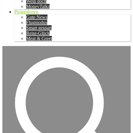
Wein doch
MoneyTalks
Promotionen
Gute News
Flugmodus
Smart gespart
Reise-Glück
Meat & Greet