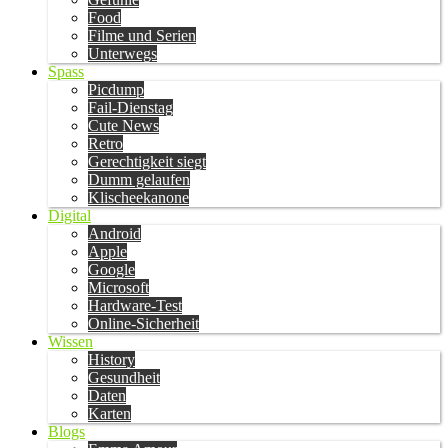
Food
Filme und Serien
Unterwegs
Spass
Picdump
Fail-Dienstag
Cute News
Retro
Gerechtigkeit siegt
Dumm gelaufen
Klischeekanone
Digital
Android
Apple
Google
Microsoft
Hardware-Test
Online-Sicherheit
Wissen
History
Gesundheit
Daten
Karten
Blogs