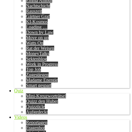
Emma Amour
Nachtschicht
Rauszeit
Gärtner Graf
KI-Kosmos
Loading …
Down by Law
Move on up
Watts On
Rat der Weisen
MoneyTalks
Sektenblog
Work in Progress
Top Job
Zugestiegen
Madame Energie
Smart gespart
Quiz
Mini-Kreuzworträtsel
Quizz den Huber
Quizzticle
Aufgedeckt
Videos
Reportagen
Fragenbot