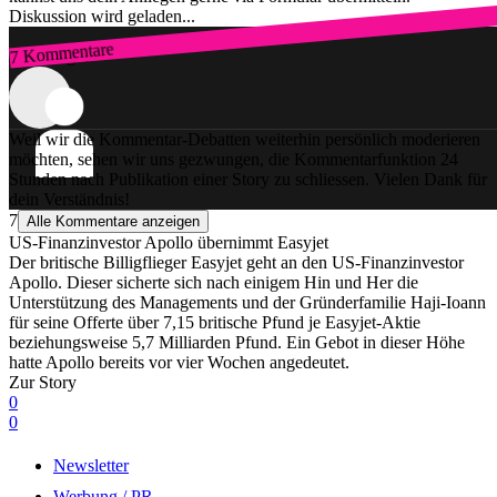
Diskussion wird geladen...
7 Kommentare
Zum Login
Weil wir die Kommentar-Debatten weiterhin persönlich moderieren
möchten, sehen wir uns gezwungen, die Kommentarfunktion 24
Stunden nach Publikation einer Story zu schliessen. Vielen Dank für
dein Verständnis!
7
Alle Kommentare anzeigen
US-Finanzinvestor Apollo übernimmt Easyjet
Der britische Billigflieger Easyjet geht an den US-Finanzinvestor
Apollo. Dieser sicherte sich nach einigem Hin und Her die
Unterstützung des Managements und der Gründerfamilie Haji-Ioann
für seine Offerte über 7,15 britische Pfund je Easyjet-Aktie
beziehungsweise 5,7 Milliarden Pfund. Ein Gebot in dieser Höhe
hatte Apollo bereits vor vier Wochen angedeutet.
Zur Story
0
0
Newsletter
Werbung / PR