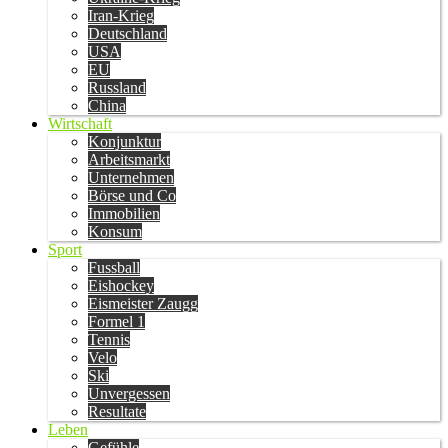
Iran-Krieg
Deutschland
USA
EU
Russland
China
Wirtschaft
Konjunktur
Arbeitsmarkt
Unternehmen
Börse und Co
Immobilien
Konsum
Sport
Fussball
Eishockey
Eismeister Zaugg
Formel 1
Tennis
Velo
Ski
Unvergessen
Resultate
Leben
Gefühle