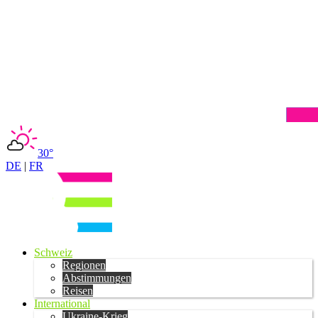
30°
DE
|
FR
Schweiz
Regionen
Abstimmungen
Reisen
International
Ukraine-Krieg