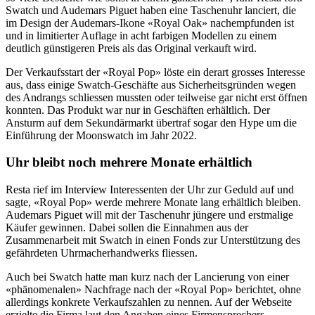
Swatch und Audemars Piguet haben eine Taschenuhr lanciert, die
im Design der Audemars-Ikone «Royal Oak» nachempfunden ist
und in limitierter Auflage in acht farbigen Modellen zu einem
deutlich günstigeren Preis als das Original verkauft wird.
Der Verkaufsstart der «Royal Pop» löste ein derart grosses Interesse
aus, dass einige Swatch-Geschäfte aus Sicherheitsgründen wegen
des Andrangs schliessen mussten oder teilweise gar nicht erst öffnen
konnten. Das Produkt war nur in Geschäften erhältlich. Der
Ansturm auf dem Sekundärmarkt übertraf sogar den Hype um die
Einführung der Moonswatch im Jahr 2022.
Uhr bleibt noch mehrere Monate erhältlich
Resta rief im Interview Interessenten der Uhr zur Geduld auf und
sagte, «Royal Pop» werde mehrere Monate lang erhältlich bleiben.
Audemars Piguet will mit der Taschenuhr jüngere und erstmalige
Käufer gewinnen. Dabei sollen die Einnahmen aus der
Zusammenarbeit mit Swatch in einen Fonds zur Unterstützung des
gefährdeten Uhrmacherhandwerks fliessen.
Auch bei Swatch hatte man kurz nach der Lancierung von einer
«phänomenalen» Nachfrage nach der «Royal Pop» berichtet, ohne
allerdings konkrete Verkaufszahlen zu nennen. Auf der Webseite
erzielte die Firma laut den Angaben eines Firmensprechers