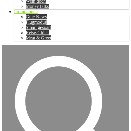
Wein doch
MoneyTalks
Promotionen
Gute News
Flugmodus
Smart gespart
Reise-Glück
Meat & Greet