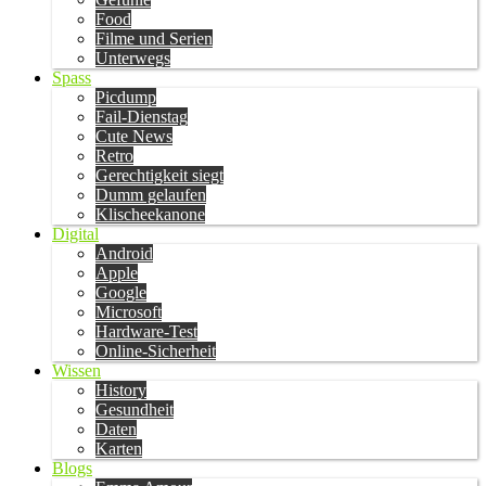
Food
Filme und Serien
Unterwegs
Spass
Picdump
Fail-Dienstag
Cute News
Retro
Gerechtigkeit siegt
Dumm gelaufen
Klischeekanone
Digital
Android
Apple
Google
Microsoft
Hardware-Test
Online-Sicherheit
Wissen
History
Gesundheit
Daten
Karten
Blogs