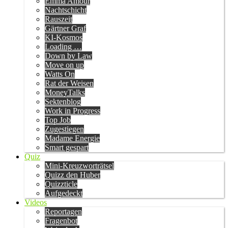
Emma Amour
Nachtschicht
Rauszeit
Gärtner Graf
KI-Kosmos
Loading …
Down by Law
Move on up
Watts On
Rat der Weisen
MoneyTalks
Sektenblog
Work in Progress
Top Job
Zugestiegen
Madame Energie
Smart gespart
Quiz
Mini-Kreuzworträtsel
Quizz den Huber
Quizzticle
Aufgedeckt
Videos
Reportagen
Fragenbot