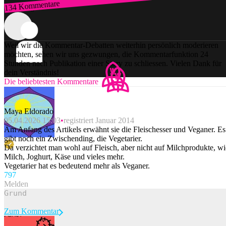
134 Kommentare
Zum Login
Weil wir die Kommentar-Debatten weiterhin persönlich moderieren
möchten, sehen wir uns gezwungen, die Kommentarfunktion 24
Stunden nach Publikation einer Story zu schliessen. Vielen Dank für
dein Verständnis!
Die beliebtesten Kommentare
Maya Eldorado
05.04.2026 15:03
registriert Januar 2014
Am Anfang des Artikels erwähnt sie die Fleischesser und Veganer. Es
gibt noch ein Zwischending, die Vegetarier.
Da verzichtet man wohl auf Fleisch, aber nicht auf Milchprodukte, wi
Milch, Joghurt, Käse und vieles mehr.
Vegetarier hat es bedeutend mehr als Veganer.
79
7
Melden
Zum Kommentar