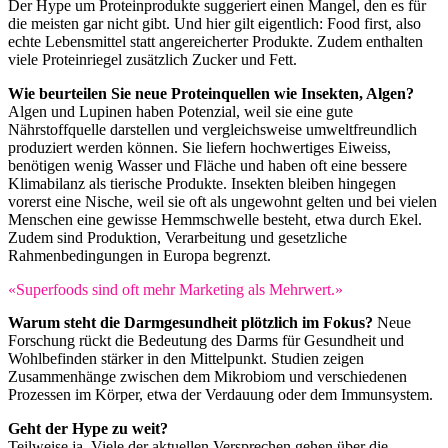
Der Hype um Proteinprodukte suggeriert einen Mangel, den es für
die meisten gar nicht gibt. Und hier gilt eigentlich: Food first, also
echte Lebensmittel statt angereicherter Produkte. Zudem enthalten
viele Proteinriegel zusätzlich Zucker und Fett.
Wie beurteilen Sie neue Proteinquellen wie Insekten, Algen?
Algen und Lupinen haben Potenzial, weil sie eine gute
Nährstoffquelle darstellen und vergleichsweise umweltfreundlich
produziert werden können. Sie liefern hochwertiges Eiweiss,
benötigen wenig Wasser und Fläche und haben oft eine bessere
Klimabilanz als tierische Produkte. Insekten bleiben hingegen
vorerst eine Nische, weil sie oft als ungewohnt gelten und bei vielen
Menschen eine gewisse Hemmschwelle besteht, etwa durch Ekel.
Zudem sind Produktion, Verarbeitung und gesetzliche
Rahmenbedingungen in Europa begrenzt.
«Superfoods sind oft mehr Marketing als Mehrwert.»
Warum steht die Darmgesundheit plötzlich im Fokus?
Neue
Forschung rückt die Bedeutung des Darms für Gesundheit und
Wohlbefinden stärker in den Mittelpunkt. Studien zeigen
Zusammenhänge zwischen dem Mikrobiom und verschiedenen
Prozessen im Körper, etwa der Verdauung oder dem Immunsystem.
Geht der Hype zu weit?
Teilweise ja. Viele der aktuellen Versprechen gehen über die