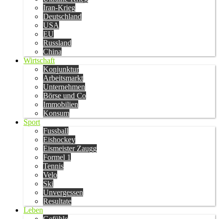
Iran-Krieg
Deutschland
USA
EU
Russland
China
Wirtschaft
Konjunktur
Arbeitsmarkt
Unternehmen
Börse und Co
Immobilien
Konsum
Sport
Fussball
Eishockey
Eismeister Zaugg
Formel 1
Tennis
Velo
Ski
Unvergessen
Resultate
Leben
Gefühle