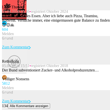
Lupo Thunder
05.04.2026 15:16
registriert Oktober 2024
Beitrag melden
Ich liebe gesundes Essen. Aber ich liebe auch Pizza, Tiramisu,
Rotwein. Versuche immer, eine einigermassen gute Balance zu finden
😇😊🙏
60
4
Melden
Zum Kommentar
Rethinking
05.04.2026 15:51
registriert Oktober 2018
Beitrag melden
Der Bund subventioniert Zucker- und Alkoholproduzenzten…
Völliger Nonsens
58
12
Melden
Zum Kommentar
134
Alle Kommentare anzeigen