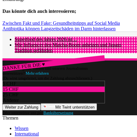
Das könnte dich auch interessieren;
Zwischen Fakt und Fake: Gesundheitstipps auf Social Media
Antibiotika können Langzeitschäden im Darm hinterlassen
Superfood des Jahres 2026 ist ...
Wie Influencer den Matcha-Boom anheizen und Japans
Tradition gefährden
DANKE FÜR DIE ♥
Würdest du gerne watson und unseren Journalismus
unterstützen?
Mehr erfahren
(Du wirst umgeleitet, um die Zahlung abzuschliessen.)
5 CHF
15 CHF
25 CHF
Anderer
Weiter zur Zahlung
Mit Twint unterstützen
Oder unterstütze uns per
Banküberweisung
.
Themen
Wissen
International