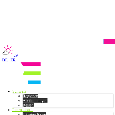
29°
DE
|
FR
Schweiz
Regionen
Abstimmungen
Reisen
International
Ukraine-Krieg