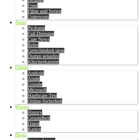
Food
Filme und Serien
Unterwegs
Spass
Picdump
Fail-Dienstag
Cute News
Retro
Gerechtigkeit siegt
Dumm gelaufen
Klischeekanone
Digital
Android
Apple
Google
Microsoft
Hardware-Test
Online-Sicherheit
Wissen
History
Gesundheit
Daten
Karten
Blogs