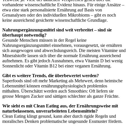
vorhandene wissenschaftliche Evidenz hinaus. Für einige Ansätze –
etwa eine stark personalisierte Ernährung auf Basis von
Genanalysen oder des individuellen Mikrobioms – gibt es noch
keine ausreichend gesicherte wissenschaftliche Grundlage.
Nahrungsergänzungsmittel sind weit verbreitet – sind sie
überhaupt notwendig?
Gesunde Menschen müssen in der Regel keine
Nahrungsergänzungsmittel einnehmen, vorausgesetzt, sie ernähren
sich ausgewogen und abwechslungsreich. Die meisten Vitamine und
Mineralstoffe lassen sich über die normale Ernährung ausreichend
aufnehmen. Es gibt jedoch Ausnahmen, etwa Vitamin D bei wenig
Sonnenlicht oder Vitamin B12 bei einer veganen Ernährung.
Gibt es weitere Trends, die überbewertet werden?
Superfoods sind oft mehr Marketing als Mehrwert, denn heimische
Lebensmittel können ernährungsphysiologisch problemlos
mithalten. Überschätzt werden auch Smoothies: Oft liefern sie
grosse Mengen Zucker und sättigen schlechter als ganze Früchte.
Wie sieht es mit Clean Eating aus, der Ernährungsweise mit
naturbelassenen, unverarbeiteten Lebensmitteln?
Clean Eating klingt gesund, kann aber durch rigide Regeln und
moralisches Denken problematische ungesunde Essmuster fördern.