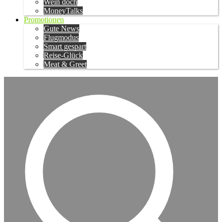
Wein doch
MoneyTalks
Promotionen
Gute News
Flugmodus
Smart gespart
Reise-Glück
Meat & Greet