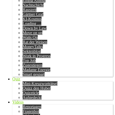
Emma Amour
Nachtschicht
Rauszeit
Gärtner Graf
KI-Kosmos
Loading …
Down by Law
Move on up
Watts On
Rat der Weisen
MoneyTalks
Sektenblog
Work in Progress
Top Job
Zugestiegen
Madame Energie
Smart gespart
Quiz
Mini-Kreuzworträtsel
Quizz den Huber
Quizzticle
Aufgedeckt
Videos
Reportagen
Fragenbot