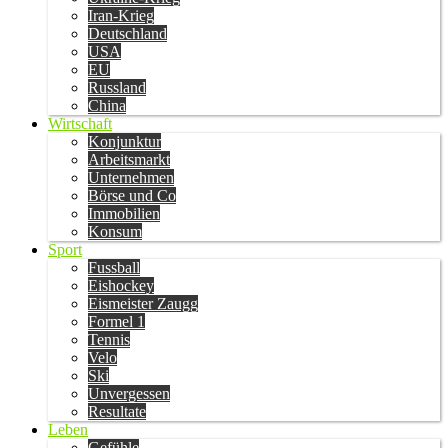
Iran-Krieg
Deutschland
USA
EU
Russland
China
Wirtschaft
Konjunktur
Arbeitsmarkt
Unternehmen
Börse und Co
Immobilien
Konsum
Sport
Fussball
Eishockey
Eismeister Zaugg
Formel 1
Tennis
Velo
Ski
Unvergessen
Resultate
Leben
Gefühle