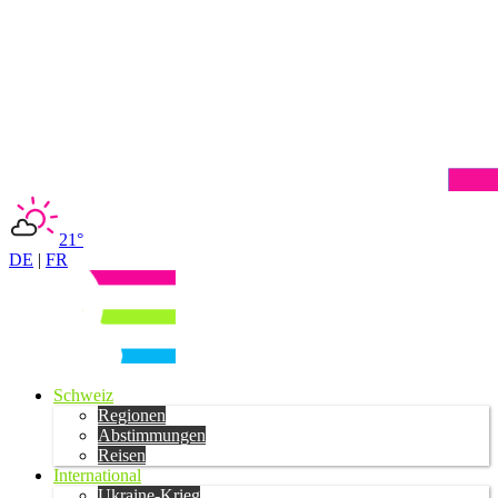
21°
DE
|
FR
Schweiz
Regionen
Abstimmungen
Reisen
International
Ukraine-Krieg