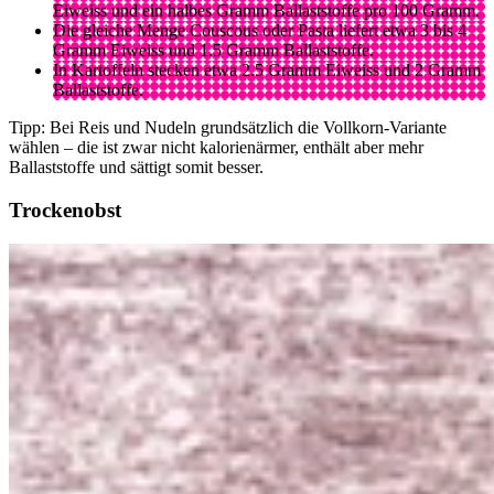
Eiweiss und ein halbes Gramm Ballaststoffe pro 100 Gramm.
Die gleiche Menge Couscous oder Pasta liefert etwa 3 bis 4
Gramm Eiweiss und 1.5 Gramm Ballaststoffe.
In Kartoffeln stecken etwa 2.5 Gramm Eiweiss und 2 Gramm
Ballaststoffe.
Tipp: Bei Reis und Nudeln grundsätzlich die Vollkorn-Variante
wählen – die ist zwar nicht kalorienärmer, enthält aber mehr
Ballaststoffe und sättigt somit besser.
Trockenobst