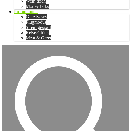
Wein doch
MoneyTalks
Promotionen
Gute News
Flugmodus
Smart gespart
Reise-Glück
Meat & Greet