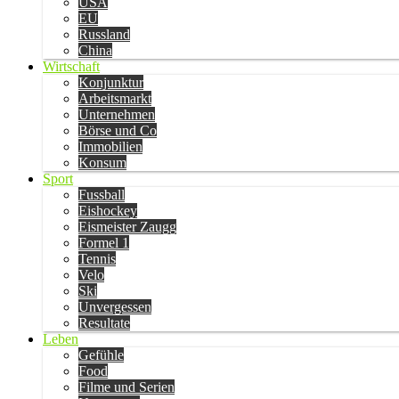
USA
EU
Russland
China
Wirtschaft
Konjunktur
Arbeitsmarkt
Unternehmen
Börse und Co
Immobilien
Konsum
Sport
Fussball
Eishockey
Eismeister Zaugg
Formel 1
Tennis
Velo
Ski
Unvergessen
Resultate
Leben
Gefühle
Food
Filme und Serien