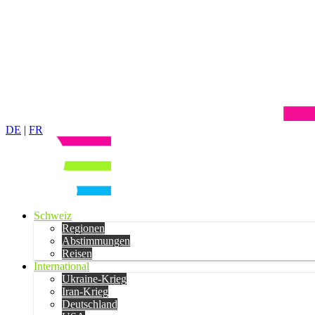
DE
|
FR
Schweiz
Regionen
Abstimmungen
Reisen
International
Ukraine-Krieg
Iran-Krieg
Deutschland