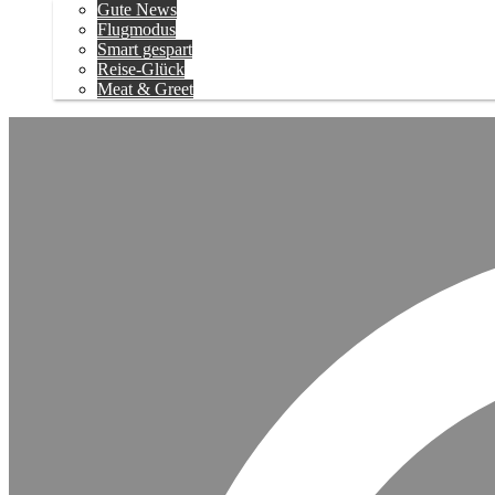
Gute News
Flugmodus
Smart gespart
Reise-Glück
Meat & Greet