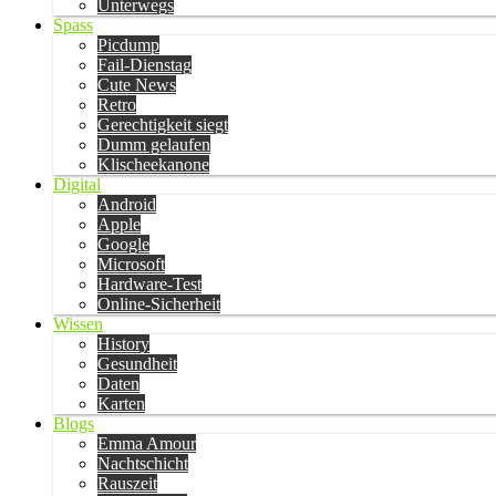
Unterwegs
Spass
Picdump
Fail-Dienstag
Cute News
Retro
Gerechtigkeit siegt
Dumm gelaufen
Klischeekanone
Digital
Android
Apple
Google
Microsoft
Hardware-Test
Online-Sicherheit
Wissen
History
Gesundheit
Daten
Karten
Blogs
Emma Amour
Nachtschicht
Rauszeit