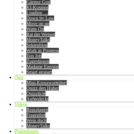
Gärtner Graf
KI-Kosmos
Loading …
Down by Law
Move on up
Watts On
Rat der Weisen
MoneyTalks
Sektenblog
Work in Progress
Top Job
Zugestiegen
Madame Energie
Smart gespart
Quiz
Mini-Kreuzworträtsel
Quizz den Huber
Quizzticle
Aufgedeckt
Videos
Reportagen
Fragenbot
Wein doch
MoneyTalks
Promotionen