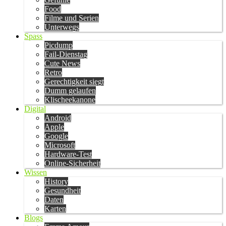
Food
Filme und Serien
Unterwegs
Spass
Picdump
Fail-Dienstag
Cute News
Retro
Gerechtigkeit siegt
Dumm gelaufen
Klischeekanone
Digital
Android
Apple
Google
Microsoft
Hardware-Test
Online-Sicherheit
Wissen
History
Gesundheit
Daten
Karten
Blogs