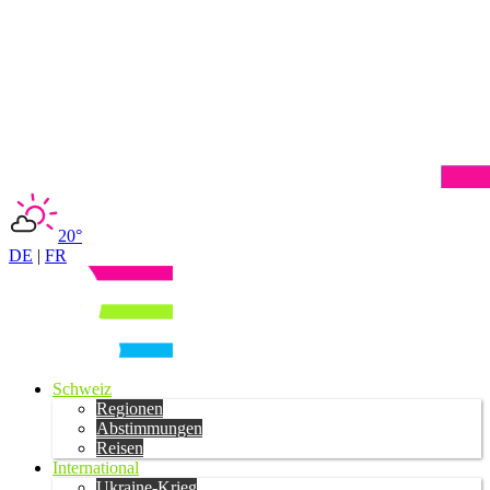
20°
DE
|
FR
Schweiz
Regionen
Abstimmungen
Reisen
International
Ukraine-Krieg