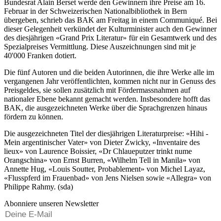
Bundesrat Alain Berset werde den Gewinnern ihre Preise am 16.
Februar in der Schweizerischen Nationalbibliothek in Bern
übergeben, schrieb das BAK am Freitag in einem Communiqué. Bei
dieser Gelegenheit verkündet der Kulturminister auch den Gewinner
des diesjährigen «Grand Prix Literatur» für ein Gesamtwerk und des
Spezialpreises Vermittlung. Diese Auszeichnungen sind mit je
40'000 Franken dotiert.
Die fünf Autoren und die beiden Autorinnen, die ihre Werke alle im
vergangenen Jahr veröffentlichten, kommen nicht nur in Genuss des
Preisgeldes, sie sollen zusätzlich mit Fördermassnahmen auf
nationaler Ebene bekannt gemacht werden. Insbesondere hofft das
BAK, die ausgezeichneten Werke über die Sprachgrenzen hinaus
fördern zu können.
Die ausgezeichneten Titel der diesjährigen Literaturpreise: «Hihi -
Mein argentinischer Vater» von Dieter Zwicky, «Inventaire des
lieux» von Laurence Boissier, «Dr Chlaueputzer trinkt nume
Orangschina» von Ernst Burren, «Wilhelm Tell in Manila» von
Annette Hug, «Louis Soutter, Probablement» von Michel Layaz,
«Flusspferd im Frauenbad» von Jens Nielsen sowie «Allegra» von
Philippe Rahmy. (sda)
Abonniere unseren Newsletter