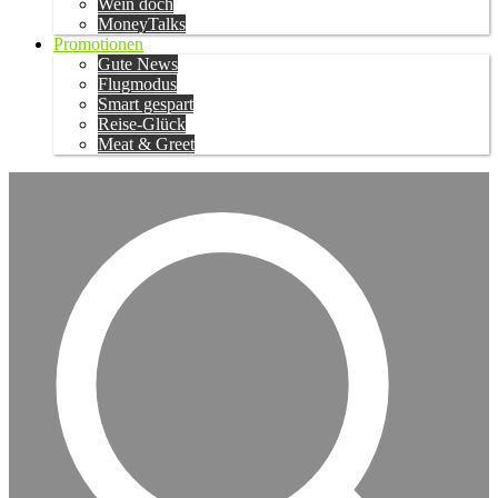
Wein doch
MoneyTalks
Promotionen
Gute News
Flugmodus
Smart gespart
Reise-Glück
Meat & Greet