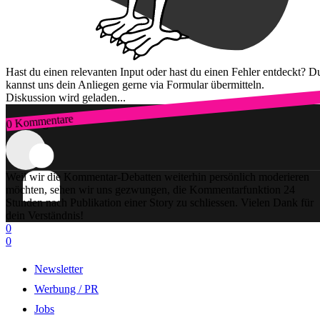
Hast du einen relevanten Input oder hast du einen Fehler entdeckt? D
kannst uns dein Anliegen gerne via Formular übermitteln.
Diskussion wird geladen...
0 Kommentare
Zum Login
Weil wir die Kommentar-Debatten weiterhin persönlich moderieren
möchten, sehen wir uns gezwungen, die Kommentarfunktion 24
Stunden nach Publikation einer Story zu schliessen. Vielen Dank für
dein Verständnis!
0
0
Newsletter
Werbung / PR
Jobs