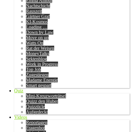
Emma Amour
Nachtschicht
Rauszeit
Gärtner Graf
KI-Kosmos
Loading …
Down by Law
Move on up
Watts On
Rat der Weisen
MoneyTalks
Sektenblog
Work in Progress
Top Job
Zugestiegen
Madame Energie
Smart gespart
Quiz
Mini-Kreuzworträtsel
Quizz den Huber
Quizzticle
Aufgedeckt
Videos
Reportagen
Fragenbot