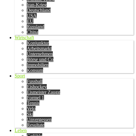
Iran-Krieg
Deutschland
USA
EU
Russland
China
Wirtschaft
Konjunktur
Arbeitsmarkt
Unternehmen
Börse und Co
Immobilien
Konsum
Sport
Fussball
Eishockey
Eismeister Zaugg
Formel 1
Tennis
Velo
Ski
Unvergessen
Resultate
Leben
Gefühle