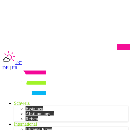
23°
DE
|
FR
Schweiz
Regionen
Abstimmungen
Reisen
International
Ukraine-Krieg