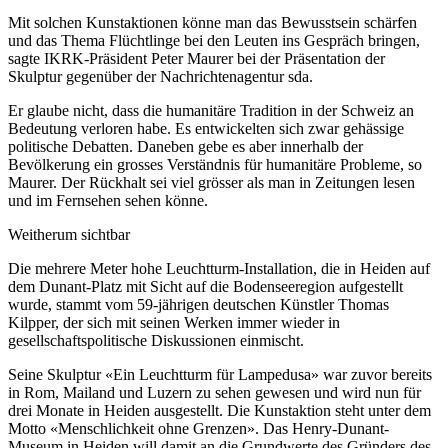
Mit solchen Kunstaktionen könne man das Bewusstsein schärfen
und das Thema Flüchtlinge bei den Leuten ins Gespräch bringen,
sagte IKRK-Präsident Peter Maurer bei der Präsentation der
Skulptur gegenüber der Nachrichtenagentur sda.
Er glaube nicht, dass die humanitäre Tradition in der Schweiz an
Bedeutung verloren habe. Es entwickelten sich zwar gehässige
politische Debatten. Daneben gebe es aber innerhalb der
Bevölkerung ein grosses Verständnis für humanitäre Probleme, so
Maurer. Der Rückhalt sei viel grösser als man in Zeitungen lesen
und im Fernsehen sehen könne.
Weitherum sichtbar
Die mehrere Meter hohe Leuchtturm-Installation, die in Heiden auf
dem Dunant-Platz mit Sicht auf die Bodenseeregion aufgestellt
wurde, stammt vom 59-jährigen deutschen Künstler Thomas
Kilpper, der sich mit seinen Werken immer wieder in
gesellschaftspolitische Diskussionen einmischt.
Seine Skulptur «Ein Leuchtturm für Lampedusa» war zuvor bereits
in Rom, Mailand und Luzern zu sehen gewesen und wird nun für
drei Monate in Heiden ausgestellt. Die Kunstaktion steht unter dem
Motto «Menschlichkeit ohne Grenzen». Das Henry-Dunant-
Museum in Heiden will damit an die Grundwerte des Gründers des