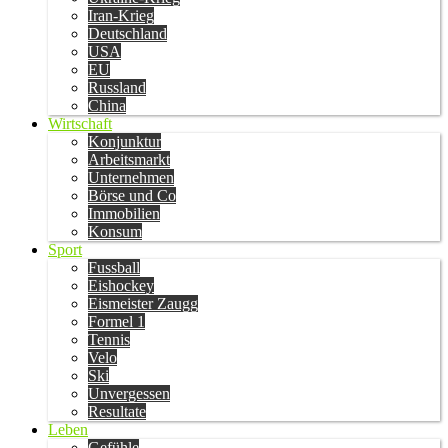
Iran-Krieg
Deutschland
USA
EU
Russland
China
Wirtschaft
Konjunktur
Arbeitsmarkt
Unternehmen
Börse und Co
Immobilien
Konsum
Sport
Fussball
Eishockey
Eismeister Zaugg
Formel 1
Tennis
Velo
Ski
Unvergessen
Resultate
Leben
Gefühle