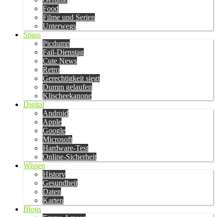
Food
Filme und Serien
Unterwegs
Spass
Picdump
Fail-Dienstag
Cute News
Retro
Gerechtigkeit siegt
Dumm gelaufen
Klischeekanone
Digital
Android
Apple
Google
Microsoft
Hardware-Test
Online-Sicherheit
Wissen
History
Gesundheit
Daten
Karten
Blogs