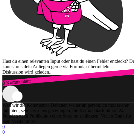
Hast du einen relevanten Input oder hast du einen Fehler entdeckt? D
kannst uns dein Anliegen gerne via Formular übermitteln.
Diskussion wird geladen...
0 Kommentare
Zum Login
Weil wir die Kommentar-Debatten weiterhin persönlich moderieren
möchten, sehen wir uns gezwungen, die Kommentarfunktion 24
Stunden nach Publikation einer Story zu schliessen. Vielen Dank für
dein Verständnis!
0
0