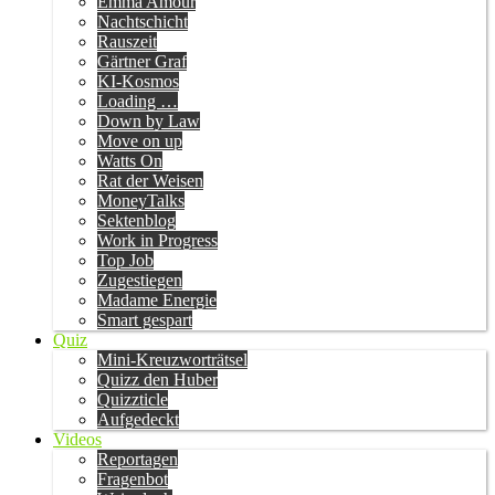
Emma Amour
Nachtschicht
Rauszeit
Gärtner Graf
KI-Kosmos
Loading …
Down by Law
Move on up
Watts On
Rat der Weisen
MoneyTalks
Sektenblog
Work in Progress
Top Job
Zugestiegen
Madame Energie
Smart gespart
Quiz
Mini-Kreuzworträtsel
Quizz den Huber
Quizzticle
Aufgedeckt
Videos
Reportagen
Fragenbot