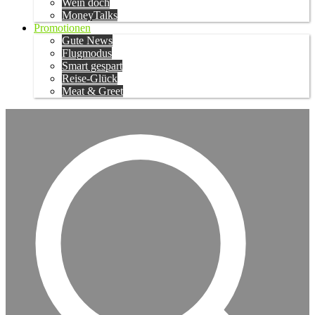
Wein doch
MoneyTalks
Promotionen
Gute News
Flugmodus
Smart gespart
Reise-Glück
Meat & Greet