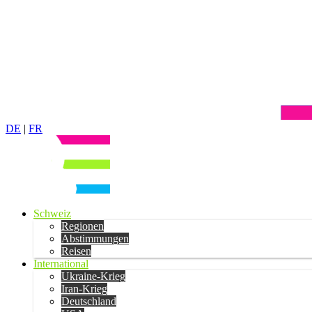
DE
|
FR
Schweiz
Regionen
Abstimmungen
Reisen
International
Ukraine-Krieg
Iran-Krieg
Deutschland