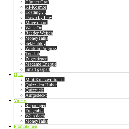
Gärtner Graf
KI-Kosmos
Loading …
Down by Law
Move on up
Watts On
Rat der Weisen
MoneyTalks
Sektenblog
Work in Progress
Top Job
Zugestiegen
Madame Energie
Smart gespart
Quiz
Mini-Kreuzworträtsel
Quizz den Huber
Quizzticle
Aufgedeckt
Videos
Reportagen
Fragenbot
Wein doch
MoneyTalks
Promotionen