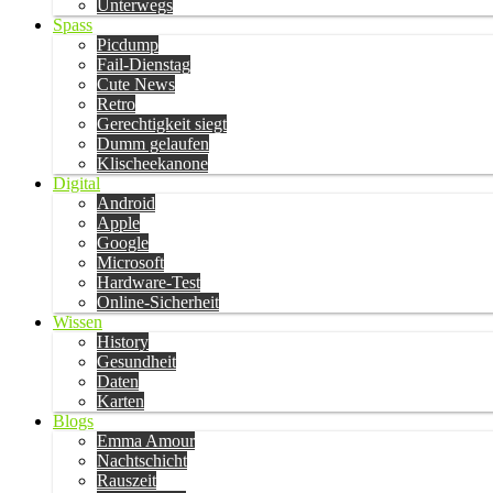
Unterwegs
Spass
Picdump
Fail-Dienstag
Cute News
Retro
Gerechtigkeit siegt
Dumm gelaufen
Klischeekanone
Digital
Android
Apple
Google
Microsoft
Hardware-Test
Online-Sicherheit
Wissen
History
Gesundheit
Daten
Karten
Blogs
Emma Amour
Nachtschicht
Rauszeit