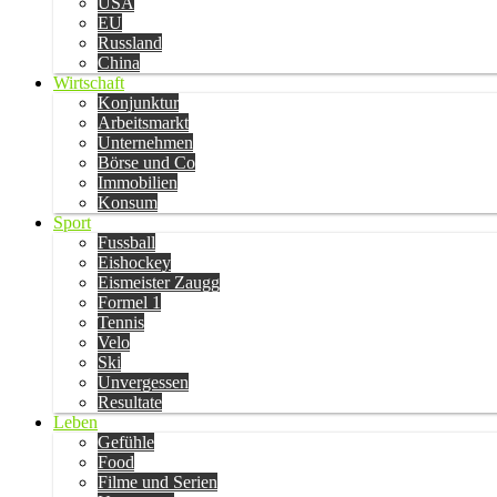
USA
EU
Russland
China
Wirtschaft
Konjunktur
Arbeitsmarkt
Unternehmen
Börse und Co
Immobilien
Konsum
Sport
Fussball
Eishockey
Eismeister Zaugg
Formel 1
Tennis
Velo
Ski
Unvergessen
Resultate
Leben
Gefühle
Food
Filme und Serien