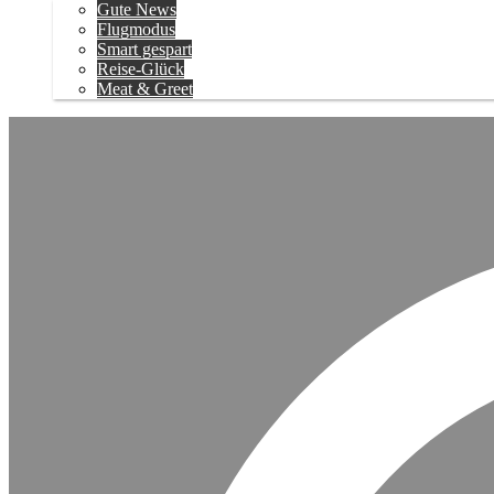
Gute News
Flugmodus
Smart gespart
Reise-Glück
Meat & Greet