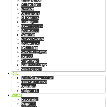
Emma Amour
Nachtschicht
Rauszeit
Gärtner Graf
KI-Kosmos
Loading …
Down by Law
Move on up
Watts On
Rat der Weisen
MoneyTalks
Sektenblog
Work in Progress
Top Job
Zugestiegen
Madame Energie
Smart gespart
Quiz
Mini-Kreuzworträtsel
Quizz den Huber
Quizzticle
Aufgedeckt
Videos
Reportagen
Fragenbot