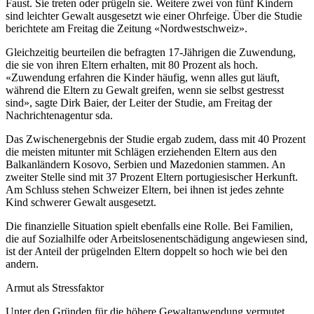
Faust. Sie treten oder prügeln sie. Weitere zwei von fünf Kindern
sind leichter Gewalt ausgesetzt wie einer Ohrfeige. Über die Studie
berichtete am Freitag die Zeitung «Nordwestschweiz».
Gleichzeitig beurteilen die befragten 17-Jährigen die Zuwendung,
die sie von ihren Eltern erhalten, mit 80 Prozent als hoch.
«Zuwendung erfahren die Kinder häufig, wenn alles gut läuft,
während die Eltern zu Gewalt greifen, wenn sie selbst gestresst
sind», sagte Dirk Baier, der Leiter der Studie, am Freitag der
Nachrichtenagentur sda.
Das Zwischenergebnis der Studie ergab zudem, dass mit 40 Prozent
die meisten mitunter mit Schlägen erziehenden Eltern aus den
Balkanländern Kosovo, Serbien und Mazedonien stammen. An
zweiter Stelle sind mit 37 Prozent Eltern portugiesischer Herkunft.
Am Schluss stehen Schweizer Eltern, bei ihnen ist jedes zehnte
Kind schwerer Gewalt ausgesetzt.
Die finanzielle Situation spielt ebenfalls eine Rolle. Bei Familien,
die auf Sozialhilfe oder Arbeitslosenentschädigung angewiesen sind,
ist der Anteil der prügelnden Eltern doppelt so hoch wie bei den
andern.
Armut als Stressfaktor
Unter den Gründen für die höhere Gewaltanwendung vermutet