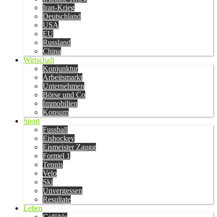
Iran-Krieg
Deutschland
USA
EU
Russland
China
Wirtschaft
Konjunktur
Arbeitsmarkt
Unternehmen
Börse und Co
Immobilien
Konsum
Sport
Fussball
Eishockey
Eismeister Zaugg
Formel 1
Tennis
Velo
Ski
Unvergessen
Resultate
Leben
Gefühle