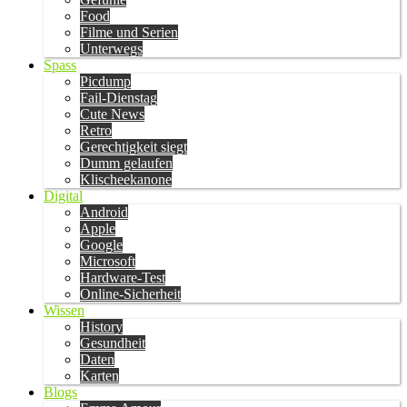
Food
Filme und Serien
Unterwegs
Spass
Picdump
Fail-Dienstag
Cute News
Retro
Gerechtigkeit siegt
Dumm gelaufen
Klischeekanone
Digital
Android
Apple
Google
Microsoft
Hardware-Test
Online-Sicherheit
Wissen
History
Gesundheit
Daten
Karten
Blogs