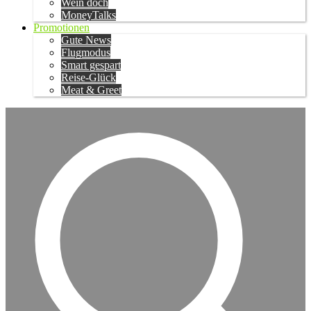
Wein doch
MoneyTalks
Promotionen
Gute News
Flugmodus
Smart gespart
Reise-Glück
Meat & Greet