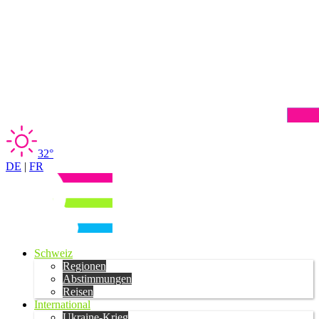
32°
DE
|
FR
Schweiz
Regionen
Abstimmungen
Reisen
International
Ukraine-Krieg