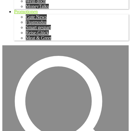
Wein doch
MoneyTalks
Promotionen
Gute News
Flugmodus
Smart gespart
Reise-Glück
Meat & Greet