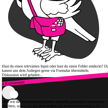
Hast du einen relevanten Input oder hast du einen Fehler entdeckt? D
kannst uns dein Anliegen gerne via Formular übermitteln.
Diskussion wird geladen...
0 Kommentare
Zum Login
Weil wir die Kommentar-Debatten weiterhin persönlich moderieren
möchten, sehen wir uns gezwungen, die Kommentarfunktion 24