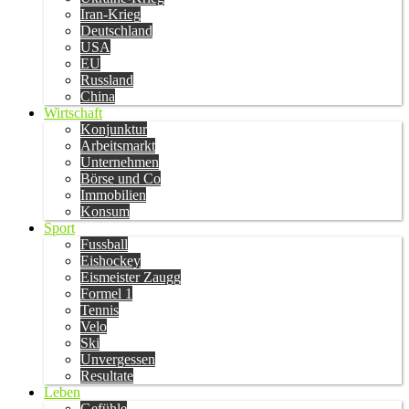
Iran-Krieg
Deutschland
USA
EU
Russland
China
Wirtschaft
Konjunktur
Arbeitsmarkt
Unternehmen
Börse und Co
Immobilien
Konsum
Sport
Fussball
Eishockey
Eismeister Zaugg
Formel 1
Tennis
Velo
Ski
Unvergessen
Resultate
Leben
Gefühle