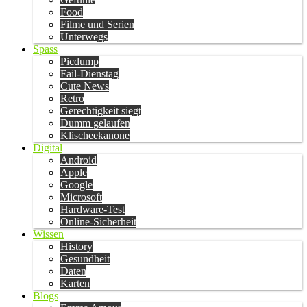
Food
Filme und Serien
Unterwegs
Spass
Picdump
Fail-Dienstag
Cute News
Retro
Gerechtigkeit siegt
Dumm gelaufen
Klischeekanone
Digital
Android
Apple
Google
Microsoft
Hardware-Test
Online-Sicherheit
Wissen
History
Gesundheit
Daten
Karten
Blogs