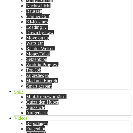
Emma Amour
Nachtschicht
Rauszeit
Gärtner Graf
KI-Kosmos
Loading …
Down by Law
Move on up
Watts On
Rat der Weisen
MoneyTalks
Sektenblog
Work in Progress
Top Job
Zugestiegen
Madame Energie
Smart gespart
Quiz
Mini-Kreuzworträtsel
Quizz den Huber
Quizzticle
Aufgedeckt
Videos
Reportagen
Fragenbot