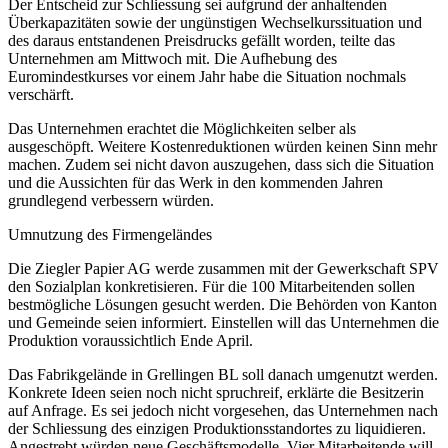
Der Entscheid zur Schliessung sei aufgrund der anhaltenden
Überkapazitäten sowie der ungünstigen Wechselkurssituation und
des daraus entstandenen Preisdrucks gefällt worden, teilte das
Unternehmen am Mittwoch mit. Die Aufhebung des
Euromindestkurses vor einem Jahr habe die Situation nochmals
verschärft.
Das Unternehmen erachtet die Möglichkeiten selber als
ausgeschöpft. Weitere Kostenreduktionen würden keinen Sinn mehr
machen. Zudem sei nicht davon auszugehen, dass sich die Situation
und die Aussichten für das Werk in den kommenden Jahren
grundlegend verbessern würden.
Umnutzung des Firmengeländes
Die Ziegler Papier AG werde zusammen mit der Gewerkschaft SPV
den Sozialplan konkretisieren. Für die 100 Mitarbeitenden sollen
bestmögliche Lösungen gesucht werden. Die Behörden von Kanton
und Gemeinde seien informiert. Einstellen will das Unternehmen die
Produktion voraussichtlich Ende April.
Das Fabrikgelände in Grellingen BL soll danach umgenutzt werden.
Konkrete Ideen seien noch nicht spruchreif, erklärte die Besitzerin
auf Anfrage. Es sei jedoch nicht vorgesehen, das Unternehmen nach
der Schliessung des einzigen Produktionsstandortes zu liquidieren.
Angestrebt würden neue Geschäftsmodelle. Vier Mitarbeitende will