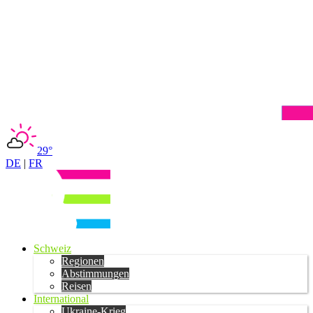
29°
DE
|
FR
Schweiz
Regionen
Abstimmungen
Reisen
International
Ukraine-Krieg