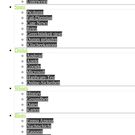
Unterwegs
Spass
Picdump
Fail-Dienstag
Cute News
Retro
Gerechtigkeit siegt
Dumm gelaufen
Klischeekanone
Digital
Android
Apple
Google
Microsoft
Hardware-Test
Online-Sicherheit
Wissen
History
Gesundheit
Daten
Karten
Blogs
Emma Amour
Nachtschicht
Rauszeit