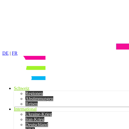
DE
|
FR
Schweiz
Regionen
Abstimmungen
Reisen
International
Ukraine-Krieg
Iran-Krieg
Deutschland