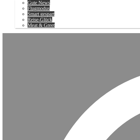
Gute News
Flugmodus
Smart gespart
Reise-Glück
Meat & Greet