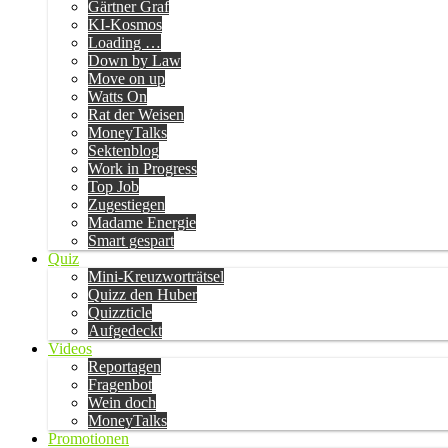
Gärtner Graf
KI-Kosmos
Loading …
Down by Law
Move on up
Watts On
Rat der Weisen
MoneyTalks
Sektenblog
Work in Progress
Top Job
Zugestiegen
Madame Energie
Smart gespart
Quiz
Mini-Kreuzworträtsel
Quizz den Huber
Quizzticle
Aufgedeckt
Videos
Reportagen
Fragenbot
Wein doch
MoneyTalks
Promotionen