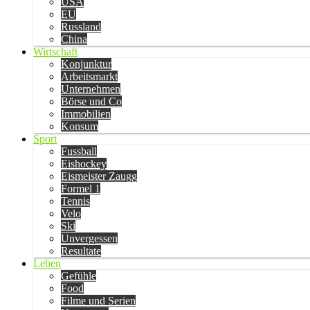
USA
EU
Russland
China
Wirtschaft
Konjunktur
Arbeitsmarkt
Unternehmen
Börse und Co
Immobilien
Konsum
Sport
Fussball
Eishockey
Eismeister Zaugg
Formel 1
Tennis
Velo
Ski
Unvergessen
Resultate
Leben
Gefühle
Food
Filme und Serien