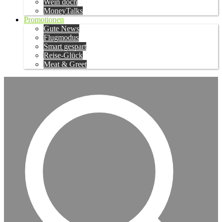
Wein doch
MoneyTalks
Promotionen
Gute News
Flugmodus
Smart gespart
Reise-Glück
Meat & Greet