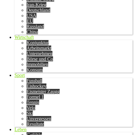
Iran-Krieg
Deutschland
USA
EU
Russland
China
Wirtschaft
Konjunktur
Arbeitsmarkt
Unternehmen
Börse und Co
Immobilien
Konsum
Sport
Fussball
Eishockey
Eismeister Zaugg
Formel 1
Tennis
Velo
Ski
Unvergessen
Resultate
Leben
Gefühle