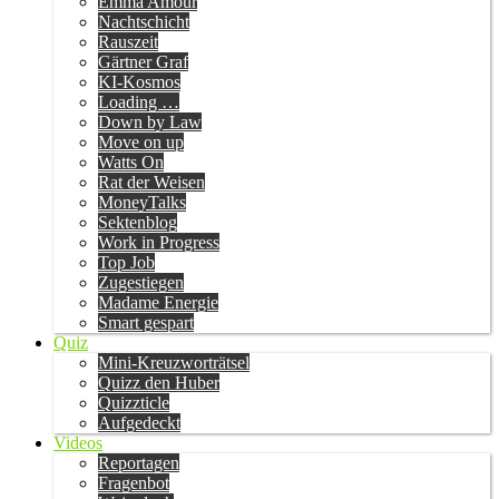
Emma Amour
Nachtschicht
Rauszeit
Gärtner Graf
KI-Kosmos
Loading …
Down by Law
Move on up
Watts On
Rat der Weisen
MoneyTalks
Sektenblog
Work in Progress
Top Job
Zugestiegen
Madame Energie
Smart gespart
Quiz
Mini-Kreuzworträtsel
Quizz den Huber
Quizzticle
Aufgedeckt
Videos
Reportagen
Fragenbot