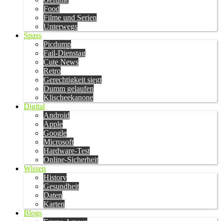
Food
Filme und Serien
Unterwegs
Spass
Picdump
Fail-Dienstag
Cute News
Retro
Gerechtigkeit siegt
Dumm gelaufen
Klischeekanone
Digital
Android
Apple
Google
Microsoft
Hardware-Test
Online-Sicherheit
Wissen
History
Gesundheit
Daten
Karten
Blogs