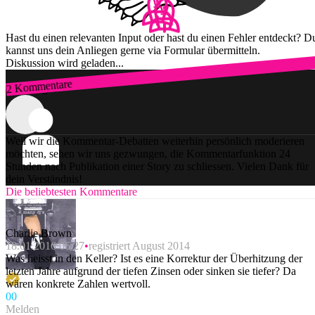
Hast du einen relevanten Input oder hast du einen Fehler entdeckt? D
kannst uns dein Anliegen gerne via Formular übermitteln.
Diskussion wird geladen...
2 Kommentare
Zum Login
Weil wir die Kommentar-Debatten weiterhin persönlich moderieren
möchten, sehen wir uns gezwungen, die Kommentarfunktion 24
Stunden nach Publikation einer Story zu schliessen. Vielen Dank für
dein Verständnis!
Die beliebtesten Kommentare
Charlie Brown
18.01.2016 06:27
registriert August 2014
Was heisst in den Keller? Ist es eine Korrektur der Überhitzung der
letzten Jahre aufgrund der tiefen Zinsen oder sinken sie tiefer? Da
wären konkrete Zahlen wertvoll.
0
0
Melden