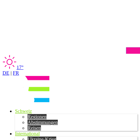
17°
DE
|
FR
Schweiz
Regionen
Abstimmungen
Reisen
International
Ukraine-Krieg