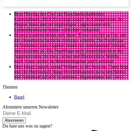
Beat Oberlin, der Chef der Basellandschaftlichen
Kantonalbank (BLKB) schlägt Alarm: In Randgebieten der
Region Basel und an ungünstigen Lagen lassen sich
Einfamilienhäuser immer schlechter verkaufen.
Dennoch unterscheidet sich dieser Trend von Ort zu Ort, wie
die «Basellandschaftliche Zeitung» schreibt. Die Nachfrage
im Verhältnis zum Angebot nimmt mit zunehmender Distanz
zum Zentrum ab. Die Nachfrage nach Immobilien ist in der
Agglomeration bis etwa Liestal und Rheinfelden/ Möhlin
hoch. Ganz anders im Waldenburgertal und Laufental.
Dies klingt logisch, zumal Wohnen in der Stadt im Trend liegt
und die Bereitschaft, lange Pendeldistanzen zwischen Wohn-
und Arbeitsort auf sich zu nehmen, abgenommen hat. (rwy)
Themen
Basel
Abonniere unseren Newsletter
Abonnieren
Du hast uns was zu sagen?