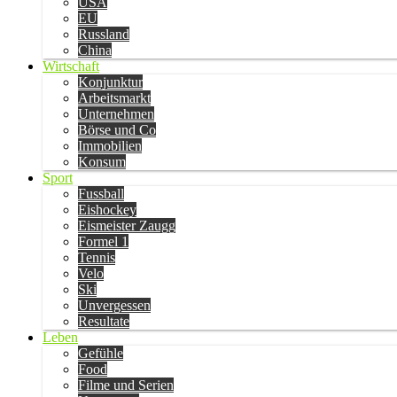
USA
EU
Russland
China
Wirtschaft
Konjunktur
Arbeitsmarkt
Unternehmen
Börse und Co
Immobilien
Konsum
Sport
Fussball
Eishockey
Eismeister Zaugg
Formel 1
Tennis
Velo
Ski
Unvergessen
Resultate
Leben
Gefühle
Food
Filme und Serien