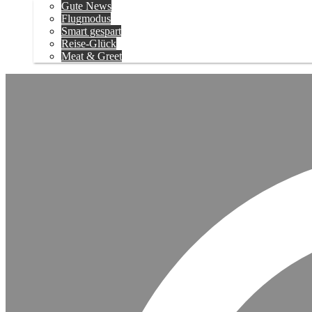
Gute News
Flugmodus
Smart gespart
Reise-Glück
Meat & Greet