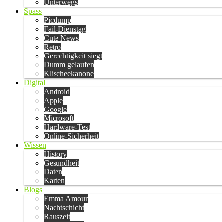
Unterwegs
Spass
Picdump
Fail-Dienstag
Cute News
Retro
Gerechtigkeit siegt
Dumm gelaufen
Klischeekanone
Digital
Android
Apple
Google
Microsoft
Hardware-Test
Online-Sicherheit
Wissen
History
Gesundheit
Daten
Karten
Blogs
Emma Amour
Nachtschicht
Rauszeit