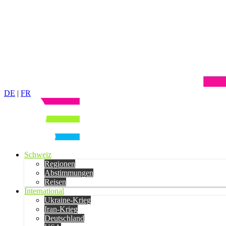
DE
|
FR
Schweiz
Regionen
Abstimmungen
Reisen
International
Ukraine-Krieg
Iran-Krieg
Deutschland