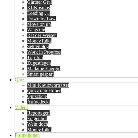
Gärtner Graf
KI-Kosmos
Loading …
Down by Law
Move on up
Watts On
Rat der Weisen
MoneyTalks
Sektenblog
Work in Progress
Top Job
Zugestiegen
Madame Energie
Smart gespart
Quiz
Mini-Kreuzworträtsel
Quizz den Huber
Quizzticle
Aufgedeckt
Videos
Reportagen
Fragenbot
Wein doch
MoneyTalks
Promotionen