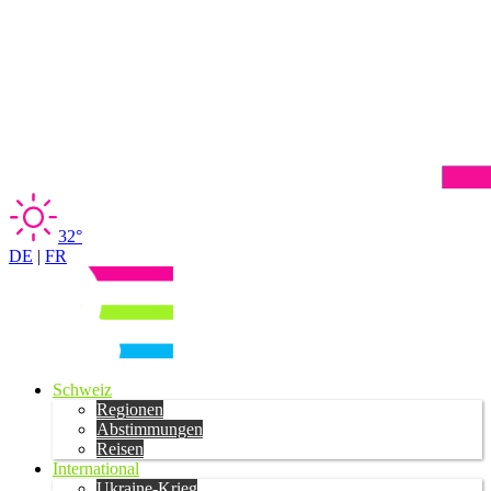
32°
DE
|
FR
Schweiz
Regionen
Abstimmungen
Reisen
International
Ukraine-Krieg