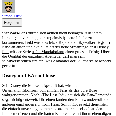
Simon Dick
Folge mir
Star Wars-Fans dürfen sich aktuell nicht beklagen. Aus ihrem
Lieblingsuniversum gibt es regelmässig neue Inhalte zu
konsumieren. Bald wird
das letzte Kapitel der Skywalker-Saga
im
Kino anlaufen und aktuell feiert der neue Streamingdienst
Disney
Plus
mit der Serie
«The Mandalorian»
einen grossen Erfolg. Über
die Qualität der einzelnen Abenteuer darf man sich
selbstverständlich streiten, was Anhänger der Kultmarke besonders
gerne tun.
Disney und EA sind böse
Seit Disney die Marke aufgekauft hat, wird der
Unterhaltungskonzern von einigen Fans als
das pure Böse
wahrgenommen. Nach
«The Last Jedi»
hat sich die Fan-Gemeinde
sogar richtig entzweit. Die einen fanden den Film wundervoll, die
anderen empfanden nur noch Hass. Somit gibt es jetzt diejenigen,
die einfach unvoreingenommen konsumieren und sich an den
Inhalten erfreuen und die harten Kritiker, die mit ihrem ehemaligen