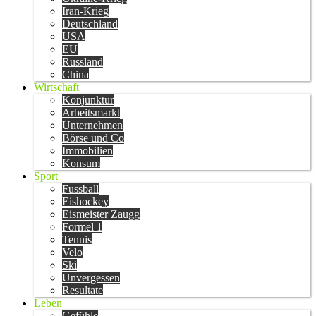
Iran-Krieg
Deutschland
USA
EU
Russland
China
Wirtschaft
Konjunktur
Arbeitsmarkt
Unternehmen
Börse und Co
Immobilien
Konsum
Sport
Fussball
Eishockey
Eismeister Zaugg
Formel 1
Tennis
Velo
Ski
Unvergessen
Resultate
Leben
Gefühle