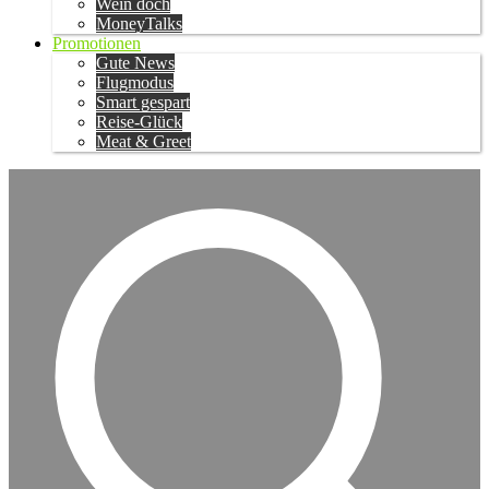
Wein doch
MoneyTalks
Promotionen
Gute News
Flugmodus
Smart gespart
Reise-Glück
Meat & Greet