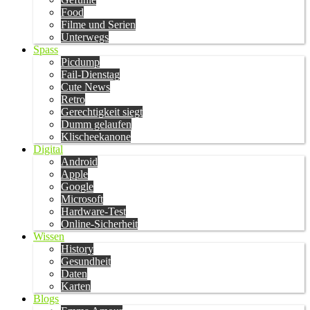
Food
Filme und Serien
Unterwegs
Spass
Picdump
Fail-Dienstag
Cute News
Retro
Gerechtigkeit siegt
Dumm gelaufen
Klischeekanone
Digital
Android
Apple
Google
Microsoft
Hardware-Test
Online-Sicherheit
Wissen
History
Gesundheit
Daten
Karten
Blogs