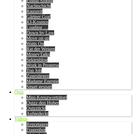
Emma Amour
Nachtschicht
Rauszeit
Gärtner Graf
KI-Kosmos
Loading …
Down by Law
Move on up
Watts On
Rat der Weisen
MoneyTalks
Sektenblog
Work in Progress
Top Job
Zugestiegen
Madame Energie
Smart gespart
Quiz
Mini-Kreuzworträtsel
Quizz den Huber
Quizzticle
Aufgedeckt
Videos
Reportagen
Fragenbot