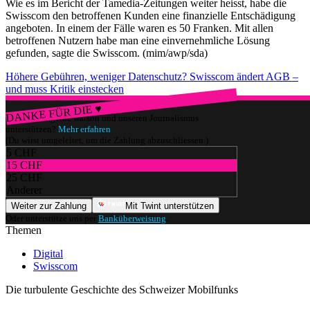
Wie es im Bericht der Tamedia-Zeitungen weiter heisst, habe die
Swisscom den betroffenen Kunden eine finanzielle Entschädigung
angeboten. In einem der Fälle waren es 50 Franken. Mit allen
betroffenen Nutzern habe man eine einvernehmliche Lösung
gefunden, sagte die Swisscom. (mim/awp/sda)
Höhere Gebühren, weniger Datenschutz? Swisscom ändert AGB –
und muss Kritik einstecken
DANKE FÜR DIE ♥
Würdest du gerne watson und unseren Journalismus
unterstützen?
Mehr erfahren
(Du wirst umgeleitet, um die Zahlung abzuschliessen.)
5 CHF
15 CHF
25 CHF
Anderer
Weiter zur Zahlung
Mit Twint unterstützen
Oder unterstütze uns per
Banküberweisung
.
Themen
Digital
Swisscom
Die turbulente Geschichte des Schweizer Mobilfunks