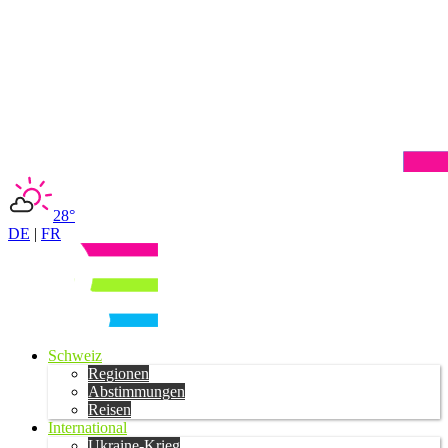
28°
DE
|
FR
Schweiz
Regionen
Abstimmungen
Reisen
International
Ukraine-Krieg