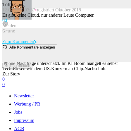
Töffli-Gang
12.07.2019 07:37
registriert Oktober 2018
Beitrag melden
Es gibt keine Cloud, nur anderer Leute Computer.
0
0
Melden
Zum Kommentar
73
Alle Kommentare anzeigen
Apple unterschätzt iPhone-Nachfrage – jetzt fehlt ihnen ein Bauteil
Normalerweise wäre so etwas ein Luxus-Problem: Apple hat die
iPhone-Nachfrage unterschätzt. Im KI-Boom mangelt es selbst
Beitrag melden
Tech-Riesen wie dem US-Konzern an Chip-Nachschub.
Zur Story
0
0
Newsletter
Werbung / PR
Jobs
Impressum
AGB