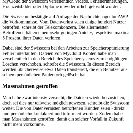
MyCloud der Swisscom versehentlich Videos, Ferienerinnerungen,
Hochzeitsbilder oder Diplome unwiderruflich gelöscht worden.
Die Swisscom bestätigte auf Anfrage der Nachrichtenagentur AWP
die Vorkommnisse. Vom Datenverlust seien einige hundert Nutzer
betroffen, schreibt der Telekomkonzern. Die allermeisten
Betroffenen hätten einen «sehr geringen Anteil», respektive maximal
5 Prozent, ihrer Daten verloren.
Dabei sind der Swisscom bei den Arbeiten zur Speicheroptimierung
Fehler unterlaufen. Dateien von MyCloud-Konten habe man
versehentlich in den Bereich des Speichersystems zum endgültigen
Löschen verschoben, schreibt die Swisscom. In diesen Bereich
werden üblicherweise etwa Daten transferiert, die ein Benutzer aus
seinem persönlichen Papierkorb gelöscht hat.
Massnahmen getroffen
Man habe zwar intensiv versucht, die Dateien wiederherzustellen,
doch sei dies nur teilweise möglich gewesen, schreibt die Swisscom
weiter. Die von Datenverlusten betroffenen Kunden seien «direkt
und persönlich» kontaktiert und informiert worden. Zudem habe
man Massnahmen getroffen, damit ein solcher Vorfall in Zukunft
nicht mehr vorkomme.