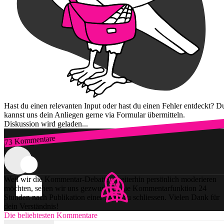
Hast du einen relevanten Input oder hast du einen Fehler entdeckt? D
kannst uns dein Anliegen gerne via Formular übermitteln.
Diskussion wird geladen...
73 Kommentare
Zum Login
Weil wir die Kommentar-Debatten weiterhin persönlich moderieren
möchten, sehen wir uns gezwungen, die Kommentarfunktion 24
Stunden nach Publikation einer Story zu schliessen. Vielen Dank für
dein Verständnis!
Die beliebtesten Kommentare