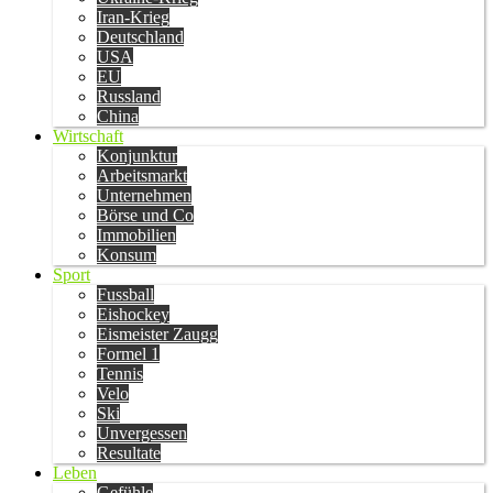
Iran-Krieg
Deutschland
USA
EU
Russland
China
Wirtschaft
Konjunktur
Arbeitsmarkt
Unternehmen
Börse und Co
Immobilien
Konsum
Sport
Fussball
Eishockey
Eismeister Zaugg
Formel 1
Tennis
Velo
Ski
Unvergessen
Resultate
Leben
Gefühle