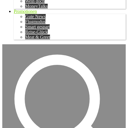
Wein doch
MoneyTalks
Promotionen
Gute News
Flugmodus
Smart gespart
Reise-Glück
Meat & Greet