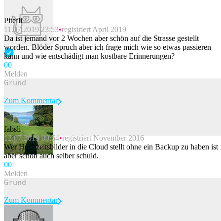
Pitefli
11.07.2019 23:53
registriert April 2019
Da ist jemand vor 2 Wochen aber schön auf die Strasse gestellt
worden. Blöder Spruch aber ich frage mich wie so etwas passieren
kann und wie entschädigt man kostbare Erinnerungen?
0
0
Melden
Zum Kommentar
fabsli
12.07.2019 00:54
registriert November 2016
Beitrag melden
Wer Hochzeitsbilder in die Cloud stellt ohne ein Backup zu haben ist
aber schon auch selber schuld.
0
0
Melden
Zum Kommentar