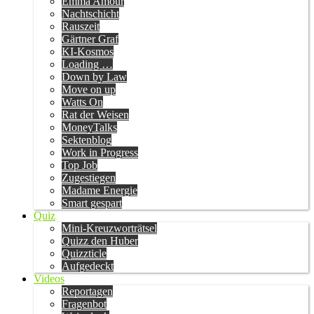
Emma Amour
Nachtschicht
Rauszeit
Gärtner Graf
KI-Kosmos
Loading …
Down by Law
Move on up
Watts On
Rat der Weisen
MoneyTalks
Sektenblog
Work in Progress
Top Job
Zugestiegen
Madame Energie
Smart gespart
Quiz
Mini-Kreuzworträtsel
Quizz den Huber
Quizzticle
Aufgedeckt
Videos
Reportagen
Fragenbot