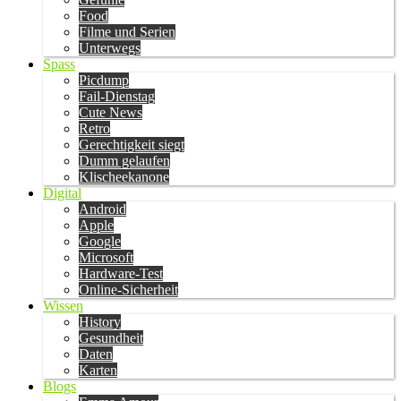
Food
Filme und Serien
Unterwegs
Spass
Picdump
Fail-Dienstag
Cute News
Retro
Gerechtigkeit siegt
Dumm gelaufen
Klischeekanone
Digital
Android
Apple
Google
Microsoft
Hardware-Test
Online-Sicherheit
Wissen
History
Gesundheit
Daten
Karten
Blogs