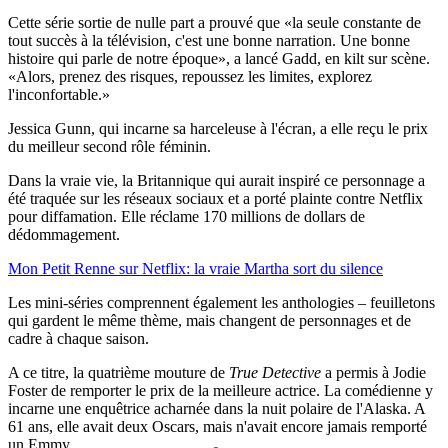
Cette série sortie de nulle part a prouvé que «la seule constante de
tout succès à la télévision, c'est une bonne narration. Une bonne
histoire qui parle de notre époque», a lancé Gadd, en kilt sur scène.
«Alors, prenez des risques, repoussez les limites, explorez
l'inconfortable.»
Jessica Gunn, qui incarne sa harceleuse à l'écran, a elle reçu le prix
du meilleur second rôle féminin.
Dans la vraie vie, la Britannique qui aurait inspiré ce personnage a
été traquée sur les réseaux sociaux et a porté plainte contre Netflix
pour diffamation. Elle réclame 170 millions de dollars de
dédommagement.
Mon Petit Renne sur Netflix: la vraie Martha sort du silence
Les mini-séries comprennent également les anthologies – feuilletons
qui gardent le même thème, mais changent de personnages et de
cadre à chaque saison.
A ce titre, la quatrième mouture de
True Detective
a permis à Jodie
Foster de remporter le prix de la meilleure actrice. La comédienne y
incarne une enquêtrice acharnée dans la nuit polaire de l'Alaska. A
61 ans, elle avait deux Oscars, mais n'avait encore jamais remporté
un Emmy.