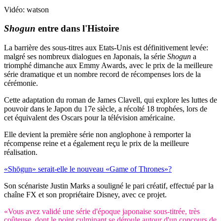
Vidéo: watson
Shogun
entre dans l'Histoire
La barrière des sous-titres aux Etats-Unis est définitivement levée:
malgré ses nombreux dialogues en Japonais, la série
Shogun
a
triomphé dimanche aux Emmy Awards, avec le prix de la meilleure
série dramatique et un nombre record de récompenses lors de la
cérémonie.
Cette adaptation du roman de James Clavell, qui explore les luttes de
pouvoir dans le Japon du 17e siècle, a récolté 18 trophées, lors de
cet équivalent des Oscars pour la télévision américaine.
Elle devient la première série non anglophone à remporter la
récompense reine et a également reçu le prix de la meilleure
réalisation.
«Shōgun» serait-elle le nouveau «Game of Thrones»?
Son scénariste Justin Marks a souligné le pari créatif, effectué par la
chaîne FX et son propriétaire Disney, avec ce projet.
«Vous avez validé une série d'époque japonaise sous-titrée, très
coûteuse, dont le point culminant se déroule autour d'un concours de