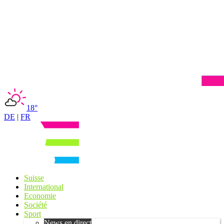
18°
DE
|
FR
Suisse
International
Economie
Société
Sport
News en direct