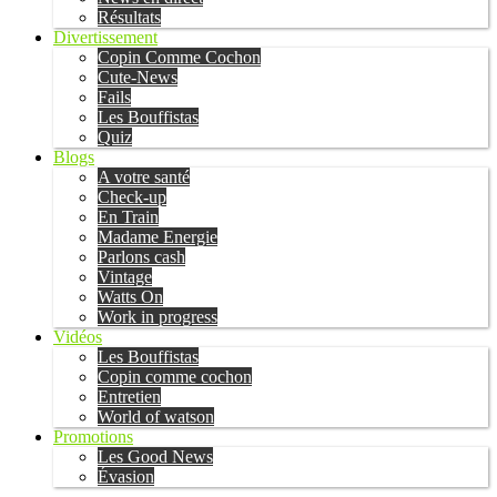
Résultats
Divertissement
Copin Comme Cochon
Cute-News
Fails
Les Bouffistas
Quiz
Blogs
A votre santé
Check-up
En Train
Madame Energie
Parlons cash
Vintage
Watts On
Work in progress
Vidéos
Les Bouffistas
Copin comme cochon
Entretien
World of watson
Promotions
Les Good News
Évasion