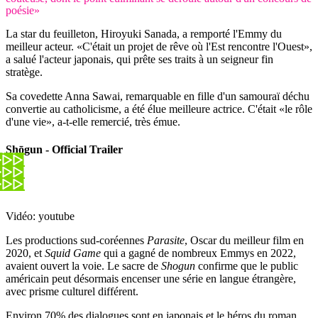
poésie»
La star du feuilleton, Hiroyuki Sanada, a remporté l'Emmy du
meilleur acteur. «C'était un projet de rêve où l'Est rencontre l'Ouest»,
a salué l'acteur japonais, qui prête ses traits à un seigneur fin
stratège.
Sa covedette Anna Sawai, remarquable en fille d'un samouraï déchu
convertie au catholicisme, a été élue meilleure actrice. C'était «le rôle
d'une vie», a-t-elle remercié, très émue.
Shōgun - Official Trailer
Vidéo: youtube
Les productions sud-coréennes
Parasite
, Oscar du meilleur film en
2020, et
Squid Game
qui a gagné de nombreux Emmys en 2022,
avaient ouvert la voie. Le sacre de
Shogun
confirme que le public
américain peut désormais encenser une série en langue étrangère,
avec prisme culturel différent.
Environ 70% des dialogues sont en japonais et le héros du roman,