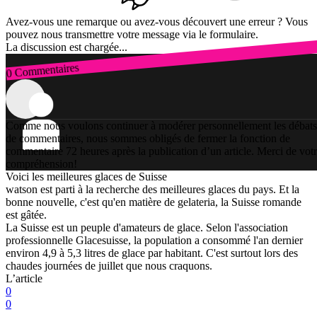
Avez-vous une remarque ou avez-vous découvert une erreur ? Vous
pouvez nous transmettre votre message via le formulaire.
La discussion est chargée...
0 Commentaires
Connexion
Comme nous voulons continuer à modérer personnellement les débats
de commentaires, nous sommes obligés de fermer la fonction de
commentaire 72 heures après la publication d’un article. Merci de vot
compréhension!
Voici les meilleures glaces de Suisse
watson est parti à la recherche des meilleures glaces du pays. Et la
bonne nouvelle, c'est qu'en matière de gelateria, la Suisse romande
est gâtée.
La Suisse est un peuple d'amateurs de glace. Selon l'association
professionnelle Glacesuisse, la population a consommé l'an dernier
environ 4,9 à 5,3 litres de glace par habitant. C'est surtout lors des
chaudes journées de juillet que nous craquons.
L’article
0
0