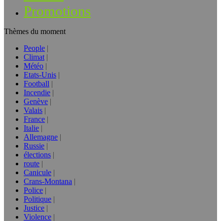
Promotions
Thèmes du moment
People
Climat
Météo
Etats-Unis
Football
Incendie
Genève
Valais
France
Italie
Allemagne
Russie
élections
route
Canicule
Crans-Montana
Police
Politique
Justice
Violence