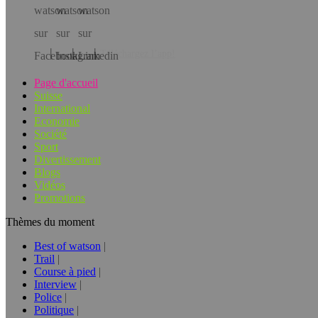
Téléchargez l’app!
Page d'accueil
Suisse
International
Economie
Société
Sport
Divertissement
Blogs
Vidéos
Promotions
Thèmes du moment
Best of watson
Trail
Course à pied
Interview
Police
Politique