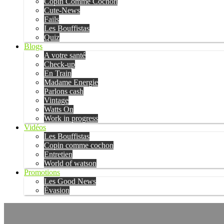
Copin Comme Cochon
Cute-News
Fails
Les Bouffistas
Quiz
Blogs
A votre santé
Check-up
En Train
Madame Energie
Parlons cash
Vintage
Watts On
Work in progress
Vidéos
Les Bouffistas
Copin comme cochon
Entretien
World of watson
Promotions
Les Good News
Évasion