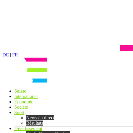
DE
|
FR
Suisse
International
Economie
Société
Sport
News en direct
Résultats
Divertissement