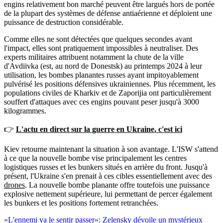
engins relativement bon marché peuvent être largués hors de portée
de la plupart des systèmes de défense antiaérienne et déploient une
puissance de destruction considérable.
Comme elles ne sont détectées que quelques secondes avant
l'impact, elles sont pratiquement impossibles à neutraliser. Des
experts militaires attribuent notamment la chute de la ville
d'Avdiivka (est, au nord de Donestsk) au printemps 2024 à leur
utilisation, les bombes planantes russes ayant impitoyablement
pulvérisé les positions défensives ukrainiennes. Plus récemment, les
populations civiles de Kharkiv et de Zaporijia ont particulièrement
souffert d'attaques avec ces engins pouvant peser jusqu'à 3000
kilogrammes.
👉
L'actu en direct sur la guerre en Ukraine, c'est ici
Kiev retourne maintenant la situation à son avantage. L'ISW s'attend
à ce que la nouvelle bombe vise principalement les centres
logistiques russes et les bunkers situés en arrière du front. Jusqu'à
présent, l'Ukraine s'en prenait à ces cibles essentiellement avec des
drones
. La nouvelle bombe planante offre toutefois une puissance
explosive nettement supérieure, lui permettant de percer également
les bunkers et les positions fortement retranchées.
«L'ennemi va le sentir passer»: Zelensky dévoile un mystérieux