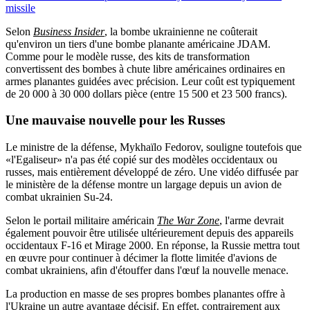
missile
Selon
Business Insider
, la bombe ukrainienne ne coûterait
qu'environ un tiers d'une bombe planante américaine JDAM.
Comme pour le modèle russe, des kits de transformation
convertissent des bombes à chute libre américaines ordinaires en
armes planantes guidées avec précision. Leur coût est typiquement
de 20 000 à 30 000 dollars pièce (entre 15 500 et 23 500 francs).
Une mauvaise nouvelle pour les Russes
Le ministre de la défense, Mykhaïlo Fedorov, souligne toutefois que
«l'Egaliseur» n'a pas été copié sur des modèles occidentaux ou
russes, mais entièrement développé de zéro. Une vidéo diffusée par
le ministère de la défense montre un largage depuis un avion de
combat ukrainien Su-24.
Selon le portail militaire américain
The War Zone
, l'arme devrait
également pouvoir être utilisée ultérieurement depuis des appareils
occidentaux F-16 et Mirage 2000. En réponse, la Russie mettra tout
en œuvre pour continuer à décimer la flotte limitée d'avions de
combat ukrainiens, afin d'étouffer dans l'œuf la nouvelle menace.
La production en masse de ses propres bombes planantes offre à
l'Ukraine un autre avantage décisif. En effet, contrairement aux