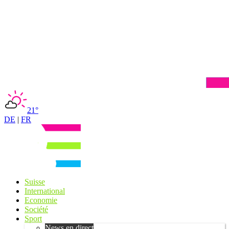
21°
DE
|
FR
Suisse
International
Economie
Société
Sport
News en direct