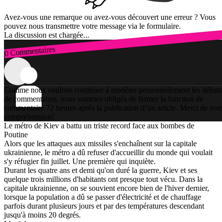
Avez-vous une remarque ou avez-vous découvert une erreur ? Vous
pouvez nous transmettre votre message via le formulaire.
La discussion est chargée...
0 Commentaires
Connexion
Comme nous voulons continuer à modérer personnellement les débats
de commentaires, nous sommes obligés de fermer la fonction de
commentaire 72 heures après la publication d’un article. Merci de vot
compréhension!
Le métro de Kiev a battu un triste record face aux bombes de
Poutine
Alors que les attaques aux missiles s'enchaînent sur la capitale
ukrainienne, le métro a dû refuser d'accueillir du monde qui voulait
s'y réfugier fin juillet. Une première qui inquiète.
Durant les quatre ans et demi qu'on duré la guerre, Kiev et ses
quelque trois millions d'habitants ont presque tout vécu. Dans la
capitale ukrainienne, on se souvient encore bien de l'hiver dernier,
lorsque la population a dû se passer d'électricité et de chauffage
parfois durant plusieurs jours et par des températures descendant
jusqu'à moins 20 degrés.