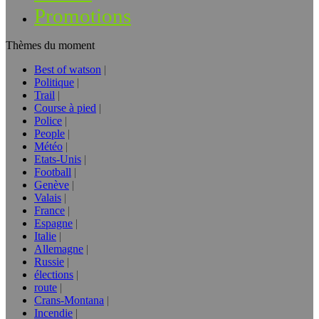
Promotions
Thèmes du moment
Best of watson
Politique
Trail
Course à pied
Police
People
Météo
Etats-Unis
Football
Genève
Valais
France
Espagne
Italie
Allemagne
Russie
élections
route
Crans-Montana
Incendie