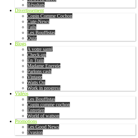
Résultats
Divertissement
Copin Comme Cochon
Cute-News
Fails
Les Bouffistas
Quiz
Blogs
A votre santé
Check-up
En Train
Madame Energie
Parlons cash
Vintage
Watts On
Work in progress
Vidéos
Les Bouffistas
Copin comme cochon
Entretien
World of watson
Promotions
Les Good News
Évasion