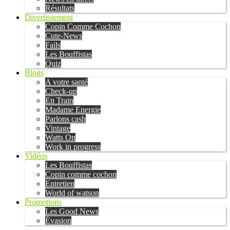
Résultats
Divertissement
Copin Comme Cochon
Cute-News
Fails
Les Bouffistas
Quiz
Blogs
A votre santé
Check-up
En Train
Madame Energie
Parlons cash
Vintage
Watts On
Work in progress
Vidéos
Les Bouffistas
Copin comme cochon
Entretien
World of watson
Promotions
Les Good News
Évasion