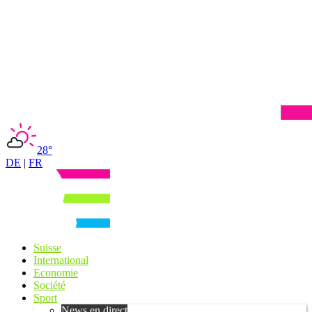
28°
DE
|
FR
Suisse
International
Economie
Société
Sport
News en direct