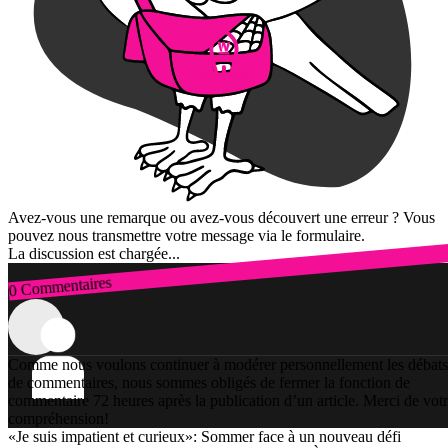
Avez-vous une remarque ou avez-vous découvert une erreur ? Vous
pouvez nous transmettre votre message via le formulaire.
La discussion est chargée...
0 Commentaires
Connexion
Comme nous voulons continuer à modérer personnellement les débats
de commentaires, nous sommes obligés de fermer la fonction de
commentaire 72 heures après la publication d’un article. Merci de vot
compréhension!
«Je suis impatient et curieux»: Sommer face à un nouveau défi