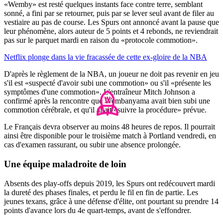
«Wemby» est resté quelques instants face contre terre, semblant
sonné, a fini par se retourner, puis par se lever seul avant de filer au
vestiaire au pas de course. Les Spurs ont annoncé avant la pause que
leur phénomène, alors auteur de 5 points et 4 rebonds, ne reviendrait
pas sur le parquet mardi en raison du «protocole commotion».
Netflix plonge dans la vie fracassée de cette ex-gloire de la NBA
D'après le règlement de la NBA, un joueur ne doit pas revenir en jeu
s'il est «suspecté d'avoir subi une commotion» ou s'il «présente les
symptômes d'une commotion». L'entraîneur Mitch Johnson a
confirmé après la rencontre que Wembanyama avait bien subi une
commotion cérébrale, et qu'il allait «suivre la procédure» prévue.
Le Français devra observer au moins 48 heures de repos. Il pourrait
ainsi être disponible pour le troisième match à Portland vendredi, en
cas d'examen rassurant, ou subir une absence prolongée.
Une équipe maladroite de loin
Absents des play-offs depuis 2019, les Spurs ont redécouvert mardi
la dureté des phases finales, et perdu le fil en fin de partie. Les
jeunes texans, grâce à une défense d'élite, ont pourtant su prendre 14
points d'avance lors du 4e quart-temps, avant de s'effondrer.