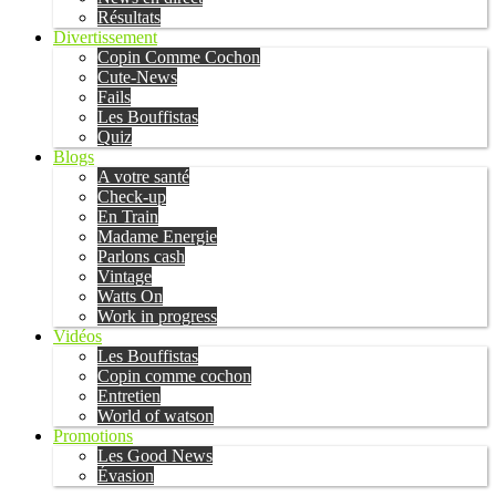
Résultats
Divertissement
Copin Comme Cochon
Cute-News
Fails
Les Bouffistas
Quiz
Blogs
A votre santé
Check-up
En Train
Madame Energie
Parlons cash
Vintage
Watts On
Work in progress
Vidéos
Les Bouffistas
Copin comme cochon
Entretien
World of watson
Promotions
Les Good News
Évasion