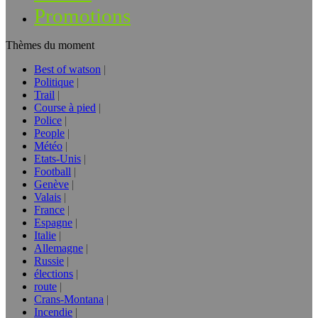
Promotions
Thèmes du moment
Best of watson
Politique
Trail
Course à pied
Police
People
Météo
Etats-Unis
Football
Genève
Valais
France
Espagne
Italie
Allemagne
Russie
élections
route
Crans-Montana
Incendie