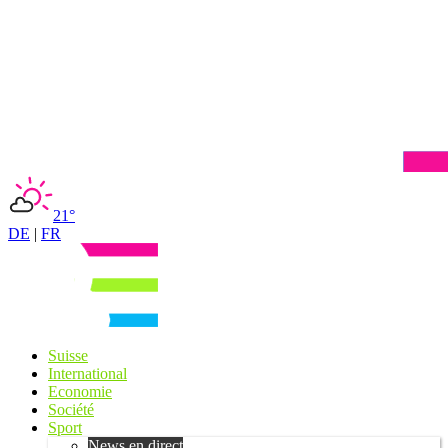
21°
DE
|
FR
Suisse
International
Economie
Société
Sport
News en direct