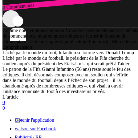
0 Commentaires
Connexion
Comme nous voulons continuer à modérer personnellement les débats
de commentaires, nous sommes obligés de fermer la fonction de
commentaire 72 heures après la publication d’un article. Merci de vot
compréhension!
Lâché par le monde du foot, Infantino se tourne vers Donald Trump
Lâché par le monde du football, le président de la Fifa cherche du
soutien auprès du président des Etats-Unis, qui serait prêt à l'aider.
Le patron de la Fifa Gianni Infantino (56 ans) reste sous le feu des
critiques. Il doit désormais composer avec un soutien qui s’effrite
dans le monde du football depuis l’échec de son projet – il l'a
abandonné après de nombreuses critiques –, qui visait à ouvrir
l'instance mondiale du foot à des investisseurs privés.
L’article
0
0
Obtenir l'application
watson sur Facebook
Publicité / RP