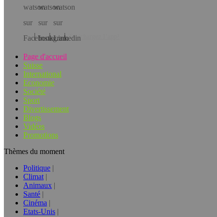
Téléchargez l’app!
Page d'accueil
Suisse
International
Economie
Société
Sport
Divertissement
Blogs
Vidéos
Promotions
Thèmes du moment
Politique
Climat
Animaux
Santé
Cinéma
Etats-Unis