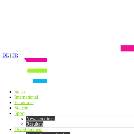
DE
|
FR
Suisse
International
Economie
Société
Sport
News en direct
Résultats
Divertissement