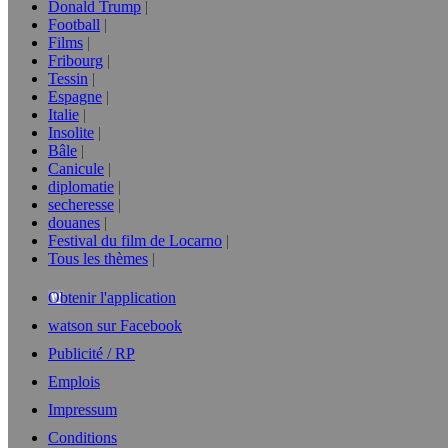
Donald Trump
Football
Films
Fribourg
Tessin
Espagne
Italie
Insolite
Bâle
Canicule
diplomatie
secheresse
douanes
Festival du film de Locarno
Tous les thèmes
Obtenir l'application
watson sur Facebook
Publicité / RP
Emplois
Impressum
Conditions