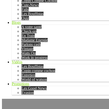
Copin Comme Cochon
Cute-News
Fails
Les Bouffistas
Quiz
Blogs
A votre santé
Check-up
En Train
Madame Energie
Parlons cash
Vintage
Watts On
Work in progress
Vidéos
Les Bouffistas
Copin comme cochon
Entretien
World of watson
Promotions
Les Good News
Évasion