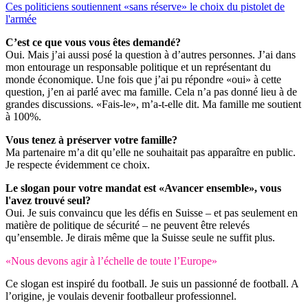
Ces politiciens soutiennent «sans réserve» le choix du pistolet de
l'armée
C’est ce que vous vous êtes demandé?
Oui. Mais j’ai aussi posé la question à d’autres personnes. J’ai dans
mon entourage un responsable politique et un représentant du
monde économique. Une fois que j’ai pu répondre «oui» à cette
question, j’en ai parlé avec ma famille. Cela n’a pas donné lieu à de
grandes discussions. «Fais-le», m’a-t-elle dit. Ma famille me soutient
à 100%.
Vous tenez à préserver votre famille?
Ma partenaire m’a dit qu’elle ne souhaitait pas apparaître en public.
Je respecte évidemment ce choix.
Le slogan pour votre mandat est «Avancer ensemble», vous
l'avez trouvé seul?
Oui. Je suis convaincu que les défis en Suisse – et pas seulement en
matière de politique de sécurité – ne peuvent être relevés
qu’ensemble. Je dirais même que la Suisse seule ne suffit plus.
«Nous devons agir à l’échelle de toute l’Europe»
Ce slogan est inspiré du football. Je suis un passionné de football. A
l’origine, je voulais devenir footballeur professionnel.