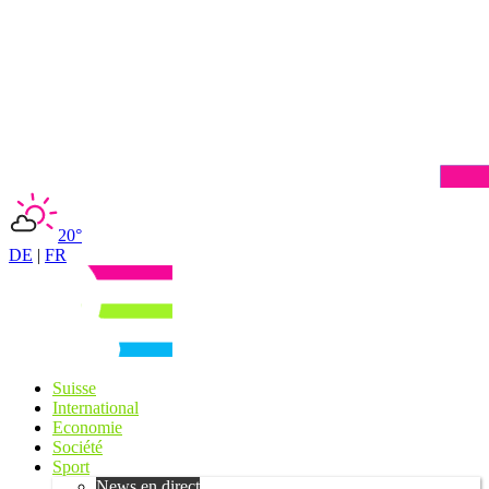
20°
DE
|
FR
Suisse
International
Economie
Société
Sport
News en direct