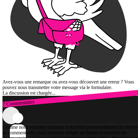
Avez-vous une remarque ou avez-vous découvert une erreur ? Vous
pouvez nous transmettre votre message via le formulaire.
La discussion est chargée...
7 Commentaires
Connexion
Comme nous voulons continuer à modérer personnellement les débats
de commentaires, nous sommes obligés de fermer la fonction de