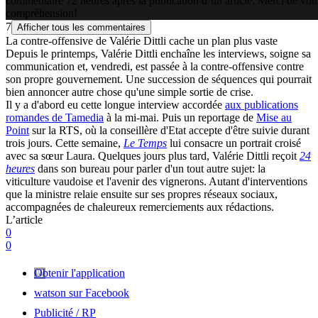
commentaire 72 heures après la publication d’un article. Merci de vot
compréhension!
7
Afficher tous les commentaires
La contre-offensive de Valérie Dittli cache un plan plus vaste
Depuis le printemps, Valérie Dittli enchaîne les interviews, soigne sa
communication et, vendredi, est passée à la contre-offensive contre
son propre gouvernement. Une succession de séquences qui pourrait
bien annoncer autre chose qu'une simple sortie de crise.
Il y a d'abord eu cette longue interview accordée
aux publications
romandes de Tamedia
à la mi-mai. Puis un reportage de
Mise au
Point
sur la RTS, où la conseillère d'Etat accepte d'être suivie durant
trois jours. Cette semaine,
Le Temps
lui consacre un portrait croisé
avec sa sœur Laura. Quelques jours plus tard, Valérie Dittli reçoit
24
heures
dans son bureau pour parler d'un tout autre sujet: la
viticulture vaudoise et l'avenir des vignerons. Autant d'interventions
que la ministre relaie ensuite sur ses propres réseaux sociaux,
accompagnées de chaleureux remerciements aux rédactions.
L’article
0
0
Obtenir l'application
watson sur Facebook
Publicité / RP