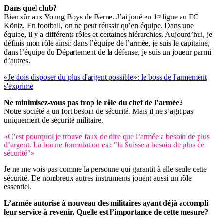
Dans quel club?
Bien sûr aux Young Boys de Berne. J’ai joué en 1ʳᵉ ligue au FC
Köniz. En football, on ne peut réussir qu’en équipe. Dans une
équipe, il y a différents rôles et certaines hiérarchies. Aujourd’hui, je
définis mon rôle ainsi: dans l’équipe de l’armée, je suis le capitaine,
dans l’équipe du Département de la défense, je suis un joueur parmi
d’autres.
«Je dois disposer du plus d'argent possible»: le boss de l'armement
s'exprime
Ne minimisez-vous pas trop le rôle du chef de l’armée?
Notre société a un fort besoin de sécurité. Mais il ne s’agit pas
uniquement de sécurité militaire.
«C’est pourquoi je trouve faux de dire que l’armée a besoin de plus
d’argent. La bonne formulation est: "la Suisse a besoin de plus de
sécurité"»
Je ne me vois pas comme la personne qui garantit à elle seule cette
sécurité. De nombreux autres instruments jouent aussi un rôle
essentiel.
L’armée autorise à nouveau des militaires ayant déjà accompli
leur service à revenir. Quelle est l’importance de cette mesure?