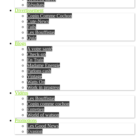
Résultats
Divertissement
Copin Comme Cochon
Cute-News
Fails
Les Bouffistas
Quiz
Blogs
A votre santé
Check-up
En Train
Madame Energie
Parlons cash
Vintage
Watts On
Work in progress
Vidéos
Les Bouffistas
Copin comme cochon
Entretien
World of watson
Promotions
Les Good News
Évasion