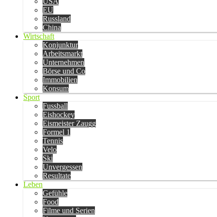
USA
EU
Russland
China
Wirtschaft
Konjunktur
Arbeitsmarkt
Unternehmen
Börse und Co
Immobilien
Konsum
Sport
Fussball
Eishockey
Eismeister Zaugg
Formel 1
Tennis
Velo
Ski
Unvergessen
Resultate
Leben
Gefühle
Food
Filme und Serien