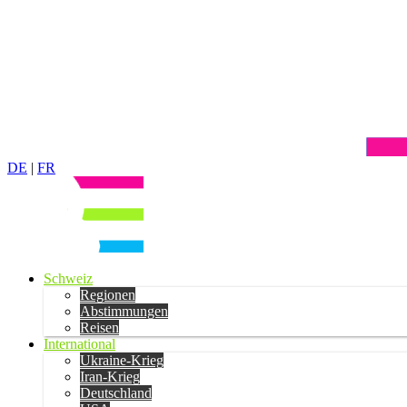
DE
|
FR
Schweiz
Regionen
Abstimmungen
Reisen
International
Ukraine-Krieg
Iran-Krieg
Deutschland