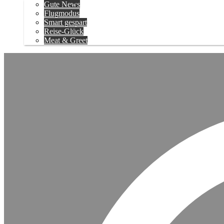
Gute News
Flugmodus
Smart gespart
Reise-Glück
Meat & Greet