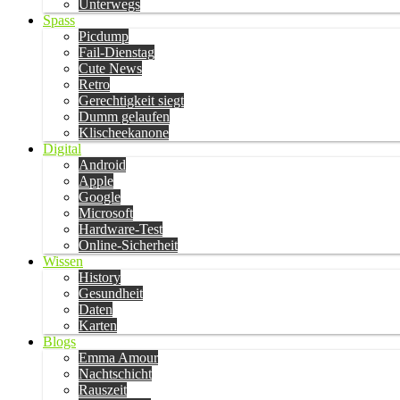
Unterwegs
Spass
Picdump
Fail-Dienstag
Cute News
Retro
Gerechtigkeit siegt
Dumm gelaufen
Klischeekanone
Digital
Android
Apple
Google
Microsoft
Hardware-Test
Online-Sicherheit
Wissen
History
Gesundheit
Daten
Karten
Blogs
Emma Amour
Nachtschicht
Rauszeit