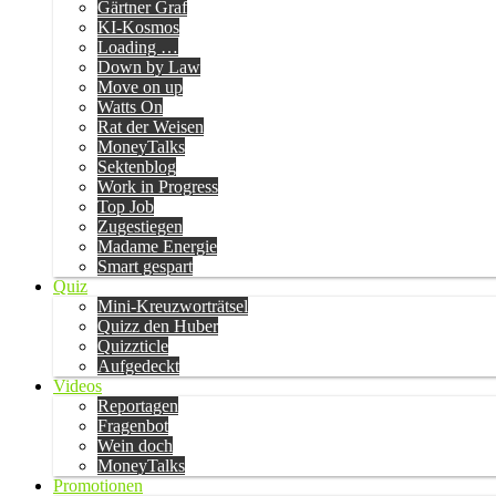
Gärtner Graf
KI-Kosmos
Loading …
Down by Law
Move on up
Watts On
Rat der Weisen
MoneyTalks
Sektenblog
Work in Progress
Top Job
Zugestiegen
Madame Energie
Smart gespart
Quiz
Mini-Kreuzworträtsel
Quizz den Huber
Quizzticle
Aufgedeckt
Videos
Reportagen
Fragenbot
Wein doch
MoneyTalks
Promotionen