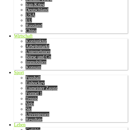
Iran-Krieg
Deutschland
USA
EU
Russland
China
Wirtschaft
Konjunktur
Arbeitsmarkt
Unternehmen
Börse und Co
Immobilien
Konsum
Sport
Fussball
Eishockey
Eismeister Zaugg
Formel 1
Tennis
Velo
Ski
Unvergessen
Resultate
Leben
Gefühle