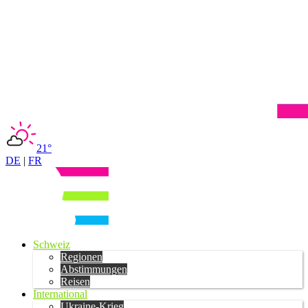
21°
DE
|
FR
Schweiz
Regionen
Abstimmungen
Reisen
International
Ukraine-Krieg