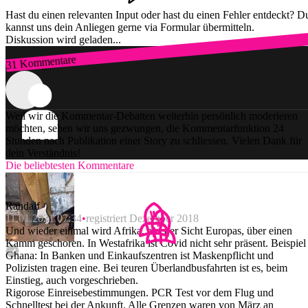
Hast du einen relevanten Input oder hast du einen Fehler entdeckt? D
kannst uns dein Anliegen gerne via Formular übermitteln.
Diskussion wird geladen...
31 Kommentare
Zum Login
Weil wir die Kommentar-Debatten weiterhin persönlich moderieren
möchten, sehen wir uns gezwungen, die Kommentarfunktion 24
Stunden nach Publikation einer Story zu schliessen. Vielen Dank für
dein Verständnis!
Die beliebtesten Kommentare
Randalf
11.01.2021 07:34
registriert Dezember 2018
Und wieder einmal wird Afrika, aus der Sicht Europas, über einen
Kamm geschoren. In Westafrika ist Covid nicht sehr präsent. Beispiel
Ghana: In Banken und Einkaufszentren ist Maskenpflicht und
Polizisten tragen eine. Bei teuren Überlandbusfahrten ist es, beim
Einstieg, auch vorgeschrieben.
Rigorose Einreisebestimmungen. PCR Test vor dem Flug und
Schnelltest bei der Ankunft. Alle Grenzen waren von März an