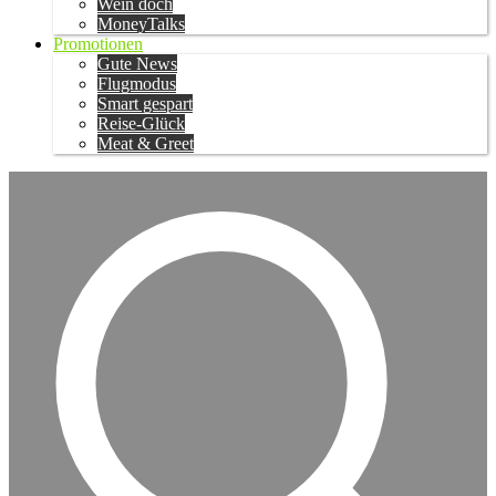
Wein doch
MoneyTalks
Promotionen
Gute News
Flugmodus
Smart gespart
Reise-Glück
Meat & Greet