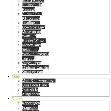
Emma Amour
Nachtschicht
Rauszeit
Gärtner Graf
KI-Kosmos
Loading …
Down by Law
Move on up
Watts On
Rat der Weisen
MoneyTalks
Sektenblog
Work in Progress
Top Job
Zugestiegen
Madame Energie
Smart gespart
Quiz
Mini-Kreuzworträtsel
Quizz den Huber
Quizzticle
Aufgedeckt
Videos
Reportagen
Fragenbot