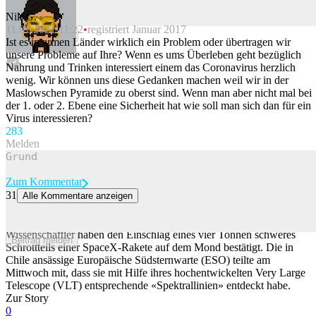
Nik G.
11.01.2021 11:22
registriert Januar 2017
Beitrag melden
Ist es in armen Länder wirklich ein Problem oder übertragen wir
unsere Probleme auf Ihre? Wenn es ums Überleben geht bezüglich
Nahrung und Trinken interessiert einem das Coronavirus herzlich
wenig. Wir können uns diese Gedanken machen weil wir in der
Maslowschen Pyramide zu oberst sind. Wenn man aber nicht mal bei
der 1. oder 2. Ebene eine Sicherheit hat wie soll man sich dan für ein
Virus interessieren?
28
3
Melden
Zum Kommentar
31
Alle Kommentare anzeigen
Wissenschaftler bestätigen: SpaceX-Raketenteil auf Mond
eingeschlagen
Wissenschaftler haben den Einschlag eines vier Tonnen schweres
Beitrag melden
Schrottteils einer SpaceX-Rakete auf dem Mond bestätigt. Die in
Chile ansässige Europäische Südsternwarte (ESO) teilte am
Mittwoch mit, dass sie mit Hilfe ihres hochentwickelten Very Large
Telescope (VLT) entsprechende «Spektrallinien» entdeckt habe.
Zur Story
0