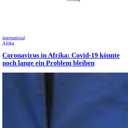
International
Afrika
Coronavirus in Afrika: Covid-19 könnte
noch lange ein Problem bleiben