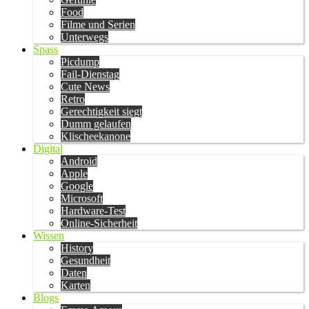
Food
Filme und Serien
Unterwegs
Spass
Picdump
Fail-Dienstag
Cute News
Retro
Gerechtigkeit siegt
Dumm gelaufen
Klischeekanone
Digital
Android
Apple
Google
Microsoft
Hardware-Test
Online-Sicherheit
Wissen
History
Gesundheit
Daten
Karten
Blogs