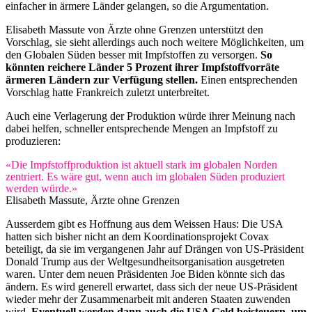
einfacher in ärmere Länder gelangen, so die Argumentation.
Elisabeth Massute von Ärzte ohne Grenzen unterstützt den
Vorschlag, sie sieht allerdings auch noch weitere Möglichkeiten, um
den Globalen Süden besser mit Impfstoffen zu versorgen.
So
könnten reichere Länder 5 Prozent ihrer Impfstoffvorräte
ärmeren Ländern zur Verfügung stellen.
Einen entsprechenden
Vorschlag hatte Frankreich zuletzt unterbreitet.
Auch eine Verlagerung der Produktion würde ihrer Meinung nach
dabei helfen, schneller entsprechende Mengen an Impfstoff zu
produzieren:
«Die Impfstoffproduktion ist aktuell stark im globalen Norden
zentriert. Es wäre gut, wenn auch im globalen Süden produziert
werden würde.»
Elisabeth Massute, Ärzte ohne Grenzen
Ausserdem gibt es Hoffnung aus dem Weissen Haus: Die USA
hatten sich bisher nicht an dem Koordinationsprojekt Covax
beteiligt, da sie im vergangenen Jahr auf Drängen von US-Präsident
Donald Trump aus der Weltgesundheitsorganisation ausgetreten
waren. Unter dem neuen Präsidenten Joe Biden könnte sich das
ändern. Es wird generell erwartet, dass sich der neue US-Präsident
wieder mehr der Zusammenarbeit mit anderen Staaten zuwenden
wird.
Eventuell werden dann auch die USA Geld beisteuern, um