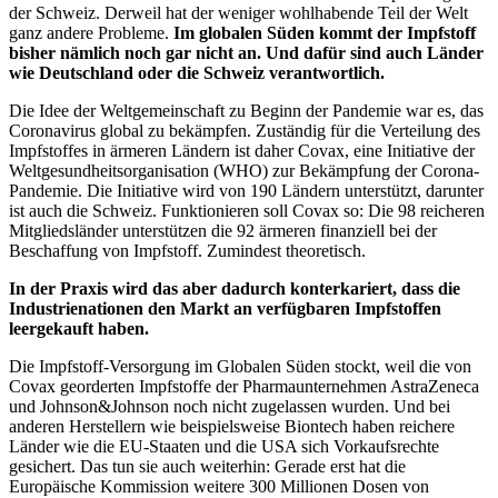
der Schweiz. Derweil hat der weniger wohlhabende Teil der Welt
ganz andere Probleme.
Im globalen Süden kommt der Impfstoff
bisher nämlich noch gar nicht an. Und dafür sind auch Länder
wie Deutschland oder die Schweiz verantwortlich.
Die Idee der Weltgemeinschaft zu Beginn der Pandemie war es, das
Coronavirus global zu bekämpfen. Zuständig für die Verteilung des
Impfstoffes in ärmeren Ländern ist daher Covax, eine Initiative der
Weltgesundheitsorganisation (WHO) zur Bekämpfung der Corona-
Pandemie. Die Initiative wird von 190 Ländern unterstützt, darunter
ist auch die Schweiz. Funktionieren soll Covax so: Die 98 reicheren
Mitgliedsländer unterstützen die 92 ärmeren finanziell bei der
Beschaffung von Impfstoff. Zumindest theoretisch.
In der Praxis wird das aber dadurch konterkariert, dass die
Industrienationen den Markt an verfügbaren Impfstoffen
leergekauft haben.
Die Impfstoff-Versorgung im Globalen Süden stockt, weil die von
Covax georderten Impfstoffe der Pharmaunternehmen AstraZeneca
und Johnson&Johnson noch nicht zugelassen wurden. Und bei
anderen Herstellern wie beispielsweise Biontech haben reichere
Länder wie die EU-Staaten und die USA sich Vorkaufsrechte
gesichert. Das tun sie auch weiterhin: Gerade erst hat die
Europäische Kommission weitere 300 Millionen Dosen von