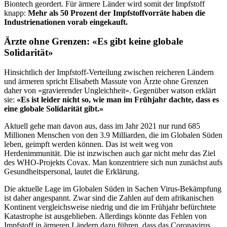
Biontech geordert. Für ärmere Länder wird somit der Impfstoff
knapp:
Mehr als 50 Prozent der Impfstoffvorräte haben die
Industrienationen vorab eingekauft.
Ärzte ohne Grenzen: «Es gibt keine globale
Solidarität»
Hinsichtlich der Impfstoff-Verteilung zwischen reicheren Ländern
und ärmeren spricht Elisabeth Massute von Ärzte ohne Grenzen
daher von «gravierender Ungleichheit». Gegenüber watson erklärt
sie:
«Es ist leider nicht so, wie man im Frühjahr dachte, dass es
eine globale Solidarität gibt.»
Aktuell gehe man davon aus, dass im Jahr 2021 nur rund 685
Millionen Menschen von den 3.9 Milliarden, die im Globalen Süden
leben, geimpft werden können. Das ist weit weg von
Herdenimmunität. Die ist inzwischen auch gar nicht mehr das Ziel
des WHO-Projekts Covax. Man konzentriere sich nun zunächst aufs
Gesundheitspersonal, lautet die Erklärung.
Die aktuelle Lage im Globalen Süden in Sachen Virus-Bekämpfung
ist daher angespannt. Zwar sind die Zahlen auf dem afrikanischen
Kontinent vergleichsweise niedrig und die im Frühjahr befürchtete
Katastrophe ist ausgeblieben. Allerdings könnte das Fehlen von
Impfstoff in ärmeren Ländern dazu führen, dass das Coronavirus