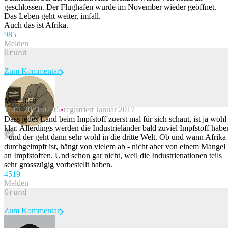
geschlossen. Der Flughafen wurde im November wieder geöffnet.
Das Leben geht weiter, imfall.
Auch das ist Afrika.
98
5
Melden
Zum Kommentar
Max Dick
11.01.2021 07:15
registriert Januar 2017
Beitrag melden
Dass jedes Land beim Impfstoff zuerst mal für sich schaut, ist ja wohl
klar. Allerdings werden die Industrieländer bald zuviel Impfstoff habe
- und der geht dann sehr wohl in die dritte Welt. Ob und wann Afrika
durchgeimpft ist, hängt von vielem ab - nicht aber von einem Mangel
an Impfstoffen. Und schon gar nicht, weil die Industrienationen teils
sehr grosszügig vorbestellt haben.
45
19
Melden
Zum Kommentar