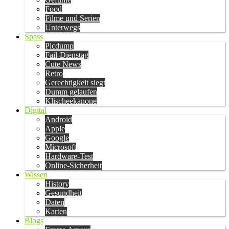
Food
Filme und Serien
Unterwegs
Spass
Picdump
Fail-Dienstag
Cute News
Retro
Gerechtigkeit siegt
Dumm gelaufen
Klischeekanone
Digital
Android
Apple
Google
Microsoft
Hardware-Test
Online-Sicherheit
Wissen
History
Gesundheit
Daten
Karten
Blogs