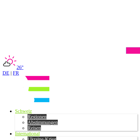
26°
DE
|
FR
Schweiz
Regionen
Abstimmungen
Reisen
International
Ukraine-Krieg