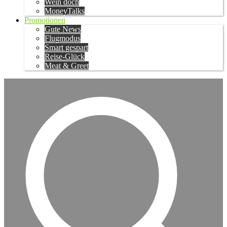
Wein doch
MoneyTalks
Promotionen
Gute News
Flugmodus
Smart gespart
Reise-Glück
Meat & Greet