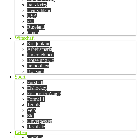
Iran-Krieg
Deutschland
USA
EU
Russland
China
Wirtschaft
Konjunktur
Arbeitsmarkt
Unternehmen
Börse und Co
Immobilien
Konsum
Sport
Fussball
Eishockey
Eismeister Zaugg
Formel 1
Tennis
Velo
Ski
Unvergessen
Resultate
Leben
Gefühle