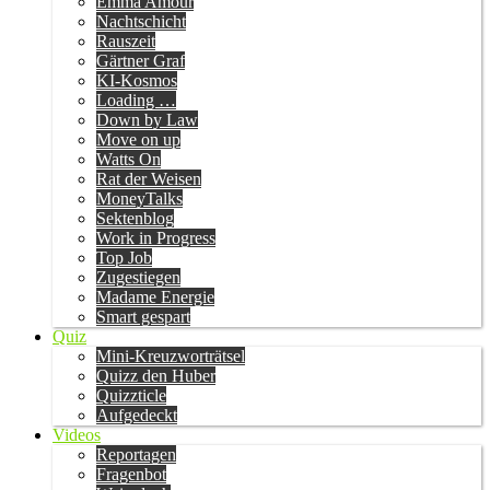
Emma Amour
Nachtschicht
Rauszeit
Gärtner Graf
KI-Kosmos
Loading …
Down by Law
Move on up
Watts On
Rat der Weisen
MoneyTalks
Sektenblog
Work in Progress
Top Job
Zugestiegen
Madame Energie
Smart gespart
Quiz
Mini-Kreuzworträtsel
Quizz den Huber
Quizzticle
Aufgedeckt
Videos
Reportagen
Fragenbot