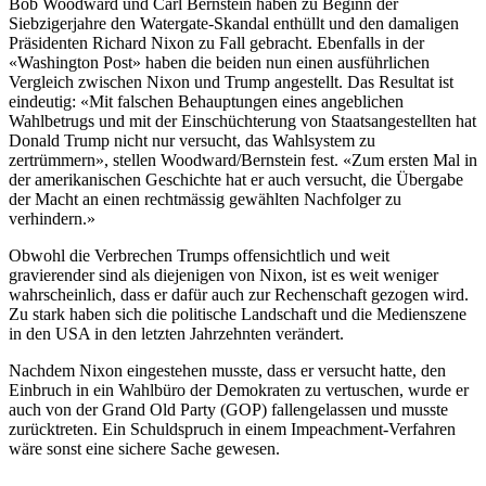
Bob Woodward und Carl Bernstein haben zu Beginn der
Siebzigerjahre den Watergate-Skandal enthüllt und den damaligen
Präsidenten Richard Nixon zu Fall gebracht. Ebenfalls in der
«Washington Post» haben die beiden nun einen ausführlichen
Vergleich zwischen Nixon und Trump angestellt. Das Resultat ist
eindeutig: «Mit falschen Behauptungen eines angeblichen
Wahlbetrugs und mit der Einschüchterung von Staatsangestellten hat
Donald Trump nicht nur versucht, das Wahlsystem zu
zertrümmern», stellen Woodward/Bernstein fest. «Zum ersten Mal in
der amerikanischen Geschichte hat er auch versucht, die Übergabe
der Macht an einen rechtmässig gewählten Nachfolger zu
verhindern.»
Obwohl die Verbrechen Trumps offensichtlich und weit
gravierender sind als diejenigen von Nixon, ist es weit weniger
wahrscheinlich, dass er dafür auch zur Rechenschaft gezogen wird.
Zu stark haben sich die politische Landschaft und die Medienszene
in den USA in den letzten Jahrzehnten verändert.
Nachdem Nixon eingestehen musste, dass er versucht hatte, den
Einbruch in ein Wahlbüro der Demokraten zu vertuschen, wurde er
auch von der Grand Old Party (GOP) fallengelassen und musste
zurücktreten. Ein Schuldspruch in einem Impeachment-Verfahren
wäre sonst eine sichere Sache gewesen.