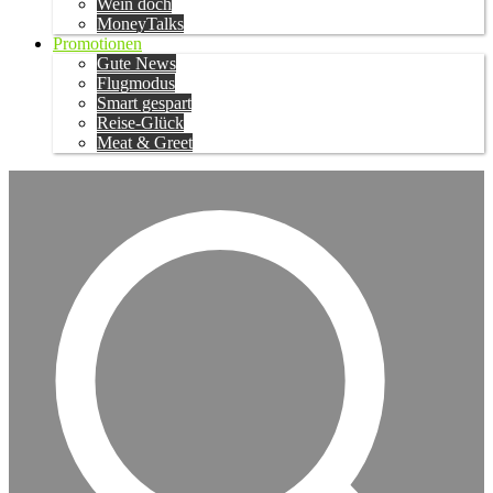
Wein doch
MoneyTalks
Promotionen
Gute News
Flugmodus
Smart gespart
Reise-Glück
Meat & Greet