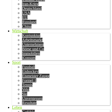
Iran-Krieg
Deutschland
USA
EU
Russland
China
Wirtschaft
Konjunktur
Arbeitsmarkt
Unternehmen
Börse und Co
Immobilien
Konsum
Sport
Fussball
Eishockey
Eismeister Zaugg
Formel 1
Tennis
Velo
Ski
Unvergessen
Resultate
Leben
Gefühle