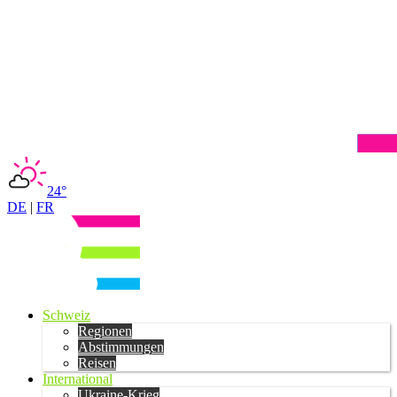
24°
DE
|
FR
Schweiz
Regionen
Abstimmungen
Reisen
International
Ukraine-Krieg