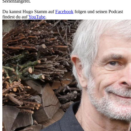
Seelenfängerei.
Du kannst Hugo Stamm auf
Facebook
folgen und seinen Podcast
findest du auf
YouTube
.