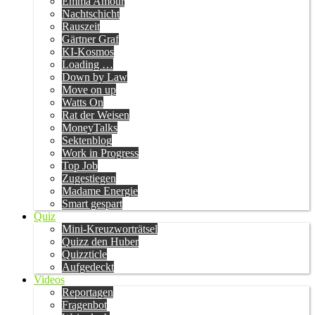
Emma Amour
Nachtschicht
Rauszeit
Gärtner Graf
KI-Kosmos
Loading …
Down by Law
Move on up
Watts On
Rat der Weisen
MoneyTalks
Sektenblog
Work in Progress
Top Job
Zugestiegen
Madame Energie
Smart gespart
Quiz
Mini-Kreuzworträtsel
Quizz den Huber
Quizzticle
Aufgedeckt
Videos
Reportagen
Fragenbot