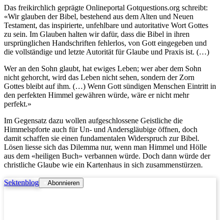
Das freikirchlich geprägte Onlineportal Gotquestions.org schreibt:
«Wir glauben der Bibel, bestehend aus dem Alten und Neuen
Testament, das inspirierte, unfehlbare und autoritative Wort Gottes
zu sein. Im Glauben halten wir dafür, dass die Bibel in ihren
ursprünglichen Handschriften fehlerlos, von Gott eingegeben und
die vollständige und letzte Autorität für Glaube und Praxis ist. (…)
Wer an den Sohn glaubt, hat ewiges Leben; wer aber dem Sohn
nicht gehorcht, wird das Leben nicht sehen, sondern der Zorn
Gottes bleibt auf ihm. (…) Wenn Gott sündigen Menschen Eintritt in
den perfekten Himmel gewähren würde, wäre er nicht mehr
perfekt.»
Im Gegensatz dazu wollen aufgeschlossene Geistliche die
Himmelspforte auch für Un- und Andersgläubige öffnen, doch
damit schaffen sie einen fundamentalen Widerspruch zur Bibel.
Lösen liesse sich das Dilemma nur, wenn man Himmel und Hölle
aus dem «heiligen Buch» verbannen würde. Doch dann würde der
christliche Glaube wie ein Kartenhaus in sich zusammenstürzen.
Sektenblog
Abonnieren