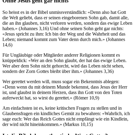
Ohne Jesus geht gar nichts
So heisst es in der Bibel unmissverständlich: «Denn also hat Gott
die Welt geliebt, dass er seinen eingeborenen Sohn gab, damit alle,
die an ihn glauben, nicht verloren werden, sondern das ewige Leben
haben.» (Johannes 3,16) Und ohne seinen Sohn geht gar nichts:
«Jesus spricht zu ihm: Ich bin der Weg und die Wahrheit und das
Leben; niemand kommt zum Vater denn durch mich.» (Johannes
14,6)
Für Ungläubige oder Mitglieder anderer Religionen kommt es
knüppeldick: «Wer an den Sohn glaubt, der hat das ewige Leben.
Wer aber dem Sohn nicht gehorcht, wird das Leben nicht sehen,
sondern der Zorn Gottes bleibt über ihm.» (Johannes 3,36)
Wer gerettet werden will, muss sogar ein Bekenntnis ablegen:
«Denn wenn du mit deinem Munde bekennst, dass Jesus der Herr
ist, und glaubst in deinem Herzen, dass ihn Gott von den Toten
auferweckt hat, so wirst du gerettet.» (Römer 10,9)
Am einfachsten ist es, keine kritischen Fragen zu stellen und in
Glaubensfragen ein kindliches Gemüt zu bewahren: «Wahrlich, ich
sage euch: Wer das Reich Gottes nicht empfängt wie ein Kindlein,
der wird nicht hineinkommen.» (Markus 10,15)