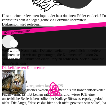
Hast du einen relevanten Input oder hast du einen Fehler entdeckt? D
kannst uns dein Anliegen gerne via Formular übermitteln.
Diskussion wird geladen...
1024 Kommentare
Zum Login
Weil wir die Kommentar-Debatten weiterhin persönlich moderieren
möchten, sehen wir uns gezwungen, die Kommentarfunktion 24
Stunden nach Publikation einer Story zu schliessen. Vielen Dank für
dein Verständnis!
Die beliebtesten Kommentare
Der binäre Horst
09.05.2026 08:34
registriert Januar 2025
Ich bin ein biologisches Wesen, nicht mehr als ein höher entwickelter
Fadenwurm. Es gibt keinen rationalen Grund, wieso ICH eine
unsterbliche Seele haben sollte, der Kollege Süsswasserpolyp jedoch
nicht. Die Angst, "dass es das hier doch nicht gewesen sein sollte", ha