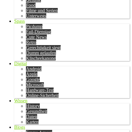
Food
Filme und Serien
Unterwegs
Spass
Picdump
Fail-Dienstag
Cute News
Retro
Gerechtigkeit siegt
Dumm gelaufen
Klischeekanone
Digital
Android
Apple
Google
Microsoft
Hardware-Test
Online-Sicherheit
Wissen
History
Gesundheit
Daten
Karten
Blogs