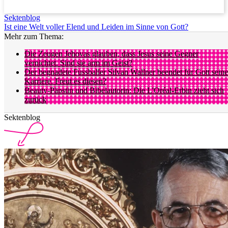
Sektenblog
Ist eine Welt voller Elend und Leiden im Sinne von Gott?
Mehr zum Thema:
Die Zeugen Jehovas glauben, dass Jesus seine Gegner
vernichtet. Sind sie arm im Geist?
Der begnadete Fussballer Silvan Wallner beendet für Gott seine
Karriere. Freut es diesen?
Beauty-Päpstin und Bibelautorin: Die L'Oréal-Erbin zieht sich
zurück
Sektenblog