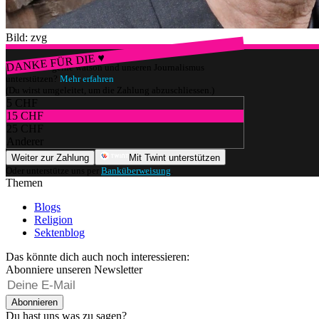
Bild: zvg
DANKE FÜR DIE ♥
Würdest du gerne watson und unseren Journalismus
unterstützen?
Mehr erfahren
(Du wirst umgeleitet, um die Zahlung abzuschliessen.)
5 CHF
15 CHF
25 CHF
Anderer
Weiter zur Zahlung
Mit Twint unterstützen
Oder unterstütze uns per
Banküberweisung
.
Themen
Blogs
Religion
Sektenblog
Das könnte dich auch noch interessieren:
Abonniere unseren Newsletter
Abonnieren
Du hast uns was zu sagen?