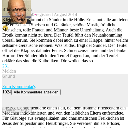
Bruno Wüthrich
09.05.2026 14:50
registriert August 2014
Beitrag melden
Kleiner Witz: Kommt ein Sünder in die Hölle. Er staunt. alle am feier
Die erlesensten Speisen und Getränke, schöne Musik, fröhliche
Menschen, tolle Frauen und Männer, beste Unterhaltung. Auch die
Erotik kommt nicht zu kurz. Der Teufel führt den Neuankömmling
überall herum. Sie kommen dabei auch zu einer Klappe, hinter welch
seltsame Geräusche ertönen. Was ist das, fragt der Sünder. Der Teufel
öffnet die Klappe, dahinter Feuer, Schmerzensschreie und der blanke
Horror. Der Sünder blickt den Teufel fragend an, und der Teufel
erklärt: das sind die Katholiken. Die wollen das so.
23
1
Melden
Zum Kommentar
1024
Alle Kommentare anzeigen
Gläubige aus Freikirchen wählen soziale Berufe, um Seelen zu
fischen
Die NZZ dokumentierte einen Fall, bei dem fromme Pflegeeltern ein
Beitrag melden
Mädchen indoktrinierten und von den leiblichen Eltern entfremdete.
Für Gläubige aus evangelikalen und charismatischen Freikirchen ist
Jesus der Superstar und Heilsbringer. Sie verehren ihn als Erlöser,