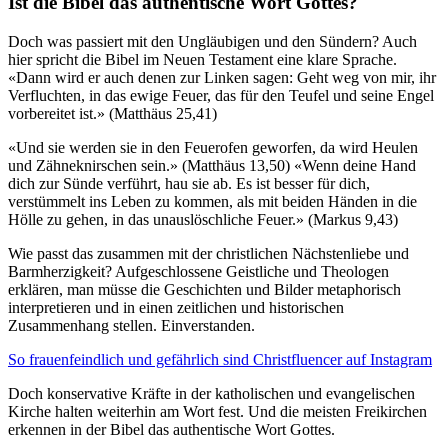
Ist die Bibel das authentische Wort Gottes?
Doch was passiert mit den Ungläubigen und den Sündern? Auch
hier spricht die Bibel im Neuen Testament eine klare Sprache.
«Dann wird er auch denen zur Linken sagen: Geht weg von mir, ihr
Verfluchten, in das ewige Feuer, das für den Teufel und seine Engel
vorbereitet ist.» (Matthäus 25,41)
«Und sie werden sie in den Feuerofen geworfen, da wird Heulen
und Zähneknirschen sein.» (Matthäus 13,50) «Wenn deine Hand
dich zur Sünde verführt, hau sie ab. Es ist besser für dich,
verstümmelt ins Leben zu kommen, als mit beiden Händen in die
Hölle zu gehen, in das unauslöschliche Feuer.» (Markus 9,43)
Wie passt das zusammen mit der christlichen Nächstenliebe und
Barmherzigkeit? Aufgeschlossene Geistliche und Theologen
erklären, man müsse die Geschichten und Bilder metaphorisch
interpretieren und in einen zeitlichen und historischen
Zusammenhang stellen. Einverstanden.
So frauenfeindlich und gefährlich sind Christfluencer auf Instagram
Doch konservative Kräfte in der katholischen und evangelischen
Kirche halten weiterhin am Wort fest. Und die meisten Freikirchen
erkennen in der Bibel das authentische Wort Gottes.