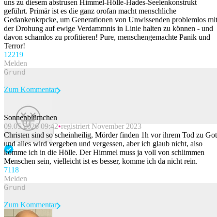
uns zu diesem abstrusen Himmel-Hölle-Hades-Seelenkonstrukt
geführt. Primär ist es die ganz orofan macht menschliche
Gedankenkrpcke, um Generationen von Unwissenden problemlos mi
der Drohung auf ewige Verdammnis in Linie halten zu können - und
davon schamlos zu profitieren! Pure, menschengemachte Panik und
Terror!
122
19
Melden
Zum Kommentar
Sonnenblümchen
09.05.2026 09:42
registriert November 2023
Beitrag melden
Christen sind so scheinheilig, Mörder finden 1h vor ihrem Tod zu Got
und alles wird vergeben und vergessen, aber ich glaub nicht, also
komme ich in die Hölle. Der Himmel muss ja voll von schlimmen
Menschen sein, vielleicht ist es besser, komme ich da nicht rein.
71
18
Melden
Zum Kommentar