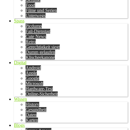
Food
Filme und Serien
Unterwegs
Spass
Picdump
Fail-Dienstag
Cute News
Retro
Gerechtigkeit siegt
Dumm gelaufen
Klischeekanone
Digital
Android
Apple
Google
Microsoft
Hardware-Test
Online-Sicherheit
Wissen
History
Gesundheit
Daten
Karten
Blogs