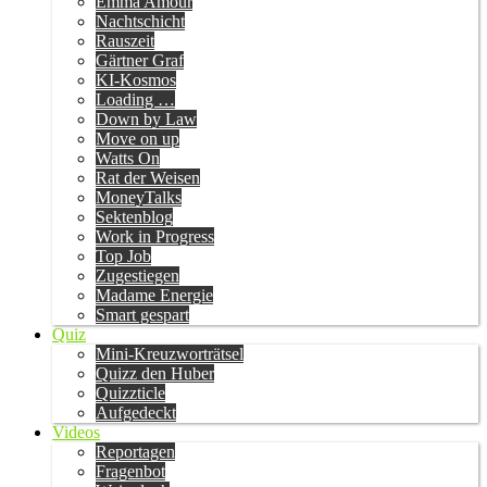
Emma Amour
Nachtschicht
Rauszeit
Gärtner Graf
KI-Kosmos
Loading …
Down by Law
Move on up
Watts On
Rat der Weisen
MoneyTalks
Sektenblog
Work in Progress
Top Job
Zugestiegen
Madame Energie
Smart gespart
Quiz
Mini-Kreuzworträtsel
Quizz den Huber
Quizzticle
Aufgedeckt
Videos
Reportagen
Fragenbot