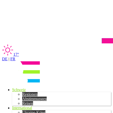
17°
DE
|
FR
Schweiz
Regionen
Abstimmungen
Reisen
International
Ukraine-Krieg