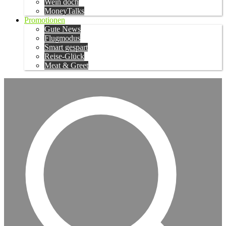
Wein doch
MoneyTalks
Promotionen
Gute News
Flugmodus
Smart gespart
Reise-Glück
Meat & Greet