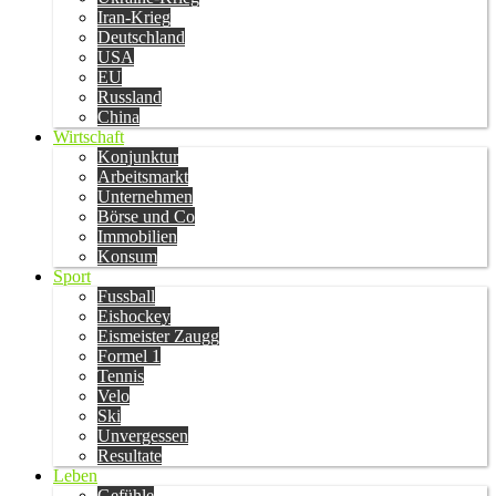
Iran-Krieg
Deutschland
USA
EU
Russland
China
Wirtschaft
Konjunktur
Arbeitsmarkt
Unternehmen
Börse und Co
Immobilien
Konsum
Sport
Fussball
Eishockey
Eismeister Zaugg
Formel 1
Tennis
Velo
Ski
Unvergessen
Resultate
Leben
Gefühle