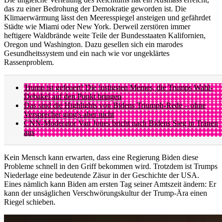
das zu einer Bedrohung der Demokratie geworden ist. Die
Klimaerwärmung lässt den Meeresspiegel ansteigen und gefährdet
Städte wie Miami oder New York. Derweil zerstören immer
heftigere Waldbrände weite Teile der Bundesstaaten Kalifornien,
Oregon und Washington. Dazu gesellen sich ein marodes
Gesundheitssystem und ein nach wie vor ungeklärtes
Rassenproblem.
Trump ist gefeuert! Die lustigsten Memes, die Trumps Wahl-
Debakel auf den Punkt bringen
Das sind die Highlights von Bidens Triumph-Rede – ohne
Versprecher ging's aber nicht
CNN-Moderator Van Jones bricht nach Bidens Sieg in Tränen
aus
Kein Mensch kann erwarten, dass eine Regierung Biden diese
Probleme schnell in den Griff bekommen wird. Trotzdem ist Trumps
Niederlage eine bedeutende Zäsur in der Geschichte der USA.
Eines nämlich kann Biden am ersten Tag seiner Amtszeit ändern: Er
kann der unsäglichen Verschwörungskultur der Trump-Ära einen
Riegel schieben.