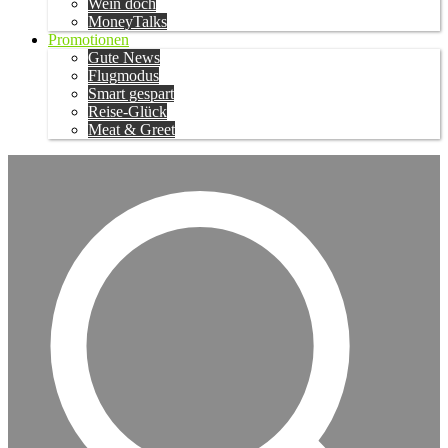
Wein doch
MoneyTalks
Promotionen
Gute News
Flugmodus
Smart gespart
Reise-Glück
Meat & Greet