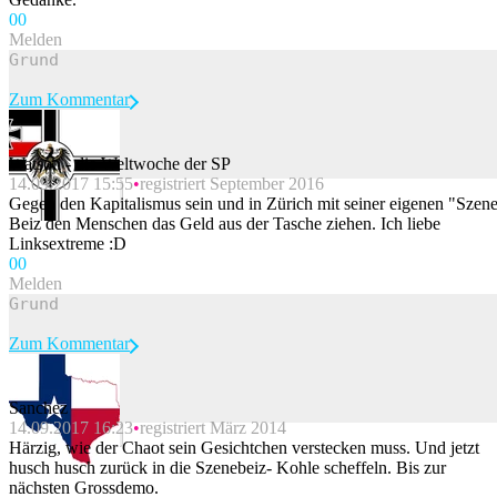
0
0
Melden
Zum Kommentar
Watson - die Weltwoche der SP
14.09.2017 15:55
registriert September 2016
Beitrag melden
Gegen den Kapitalismus sein und in Zürich mit seiner eigenen "Szen
Beiz den Menschen das Geld aus der Tasche ziehen. Ich liebe
Linksextreme :D
0
0
Melden
Zum Kommentar
Sanchez
14.09.2017 16:23
registriert März 2014
Beitrag melden
Härzig, wie der Chaot sein Gesichtchen verstecken muss. Und jetzt
husch husch zurück in die Szenebeiz- Kohle scheffeln. Bis zur
nächsten Grossdemo.