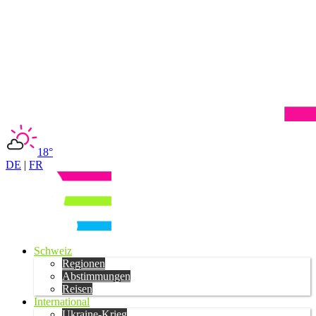
18°
DE
|
FR
Schweiz
Regionen
Abstimmungen
Reisen
International
Ukraine-Krieg