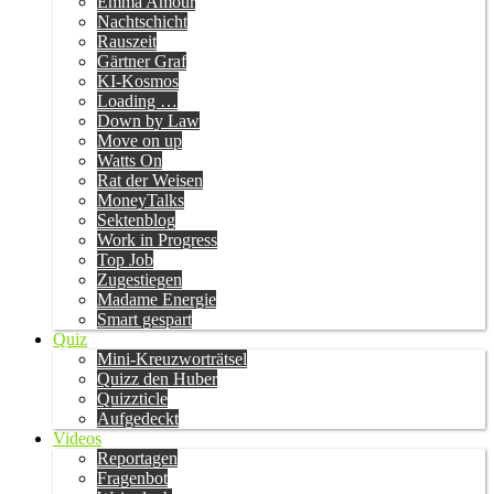
Emma Amour
Nachtschicht
Rauszeit
Gärtner Graf
KI-Kosmos
Loading …
Down by Law
Move on up
Watts On
Rat der Weisen
MoneyTalks
Sektenblog
Work in Progress
Top Job
Zugestiegen
Madame Energie
Smart gespart
Quiz
Mini-Kreuzworträtsel
Quizz den Huber
Quizzticle
Aufgedeckt
Videos
Reportagen
Fragenbot