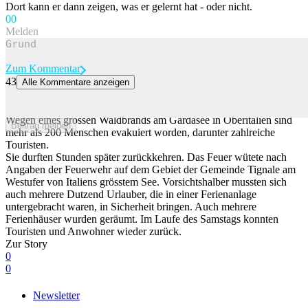
Dort kann er dann zeigen, was er gelernt hat - oder nicht.
0
0
Melden
Zum Kommentar
43
Alle Kommentare anzeigen
Waldbrand bei Tourismus-Hotspot: Mehr als 200 Menschen am
Gardasee evakuiert
Wegen eines grossen Waldbrands am Gardasee in Oberitalien sind
Beitrag melden
mehr als 200 Menschen evakuiert worden, darunter zahlreiche
Touristen.
Sie durften Stunden später zurückkehren. Das Feuer wütete nach
Angaben der Feuerwehr auf dem Gebiet der Gemeinde Tignale am
Westufer von Italiens grösstem See. Vorsichtshalber mussten sich
auch mehrere Dutzend Urlauber, die in einer Ferienanlage
untergebracht waren, in Sicherheit bringen. Auch mehrere
Ferienhäuser wurden geräumt. Im Laufe des Samstags konnten
Touristen und Anwohner wieder zurück.
Zur Story
0
0
Newsletter