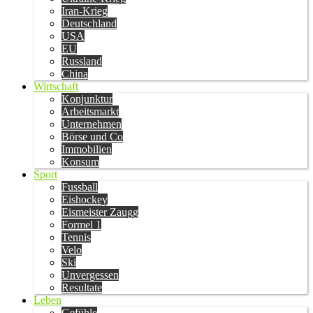
Iran-Krieg
Deutschland
USA
EU
Russland
China
Wirtschaft
Konjunktur
Arbeitsmarkt
Unternehmen
Börse und Co
Immobilien
Konsum
Sport
Fussball
Eishockey
Eismeister Zaugg
Formel 1
Tennis
Velo
Ski
Unvergessen
Resultate
Leben
Gefühle