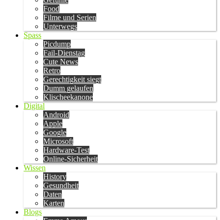
Food
Filme und Serien
Unterwegs
Spass
Picdump
Fail-Dienstag
Cute News
Retro
Gerechtigkeit siegt
Dumm gelaufen
Klischeekanone
Digital
Android
Apple
Google
Microsoft
Hardware-Test
Online-Sicherheit
Wissen
History
Gesundheit
Daten
Karten
Blogs