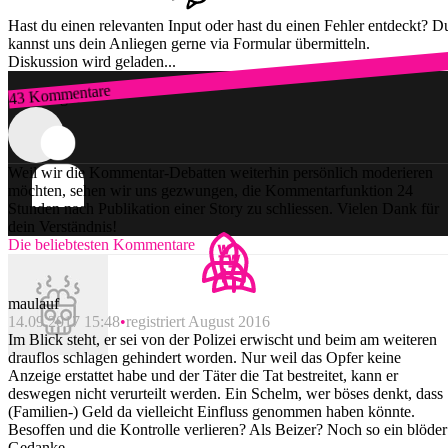
Hast du einen relevanten Input oder hast du einen Fehler entdeckt? D
kannst uns dein Anliegen gerne via Formular übermitteln.
Diskussion wird geladen...
43 Kommentare
Zum Login
Weil wir die Kommentar-Debatten weiterhin persönlich moderieren
möchten, sehen wir uns gezwungen, die Kommentarfunktion 24
Stunden nach Publikation einer Story zu schliessen. Vielen Dank für
dein Verständnis!
Die beliebtesten Kommentare
maulauf
14.09.2017 15:48
registriert August 2016
Im Blick steht, er sei von der Polizei erwischt und beim am weiteren
drauflos schlagen gehindert worden. Nur weil das Opfer keine
Anzeige erstattet habe und der Täter die Tat bestreitet, kann er
deswegen nicht verurteilt werden. Ein Schelm, wer böses denkt, dass
(Familien-) Geld da vielleicht Einfluss genommen haben könnte.
Besoffen und die Kontrolle verlieren? Als Beizer? Noch so ein blöder
Gedanke.