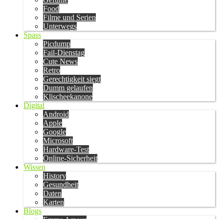
Food
Filme und Serien
Unterwegs
Spass
Picdump
Fail-Dienstag
Cute News
Retro
Gerechtigkeit siegt
Dumm gelaufen
Klischeekanone
Digital
Android
Apple
Google
Microsoft
Hardware-Test
Online-Sicherheit
Wissen
History
Gesundheit
Daten
Karten
Blogs