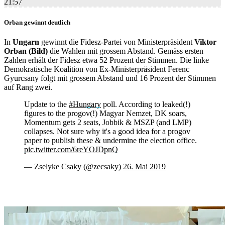
21:57
Orban gewinnt deutlich
In
Ungarn
gewinnt die Fidesz-Partei von Ministerpräsident
Viktor
Orban (Bild)
die Wahlen mit grossem Abstand. Gemäss ersten
Zahlen erhält der Fidesz etwa 52 Prozent der Stimmen. Die linke
Demokratische Koalition von Ex-Ministerpräsident Ferenc
Gyurcsany folgt mit grossem Abstand und 16 Prozent der Stimmen
auf Rang zwei.
Update to the
#Hungary
poll. According to leaked(!)
figures to the progov(!) Magyar Nemzet, DK soars,
Momentum gets 2 seats, Jobbik & MSZP (and LMP)
collapses. Not sure why it's a good idea for a progov
paper to publish these & undermine the election office.
pic.twitter.com/6reYOJDpnQ
— Zselyke Csaky (@zecsaky)
26. Mai 2019