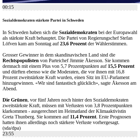
00:15
Sozialdemokraten stärkste Partei in Schweden
In Schweden haben sich die
Sozialdemokraten
bei der Europawahl
als stärkste Kraft behauptet. Die Partei von Regierungschef Stefan
Löfven kam am Sonntag auf
23,6 Prozent
der Wählerstimmen.
Grosser Gewinner in dem skandinavischen Land sind die
Rechtspopulisten
von Parteichef Jimmie Åkesson. Sie kommen
demnach mit einem Plus von 5,7 Prozentpunkten auf
15,5 Prozent
und dürften ebenso wie die Moderaten, die vor ihnen mit 16,8
Prozent zweitstärkste Kraft wurden, einen Sitz im EU-Parlament
hinzugewinnen. «Wir sind fantastisch glücklich», sagte Åkesson am
Abend.
Die Grünen
, vor fünf Jahren noch hinter den Sozialdemokraten
zweitstärkste Kraft, müssen mit Verlusten von 3,8 Prozentpunkten
klarkommen - ausgerechnet im Heimatland der Klimaaktivistin
Greta Thunberg. Sie kommen auf
11,4 Prozent
. Erste Prognosen
hatten ihnen allerdings noch stärkere Verluste vorhergesagt.
(sda/dpa)
23:55