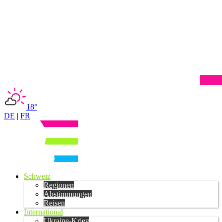
18°
DE
|
FR
Schweiz
Regionen
Abstimmungen
Reisen
International
Ukraine-Krieg