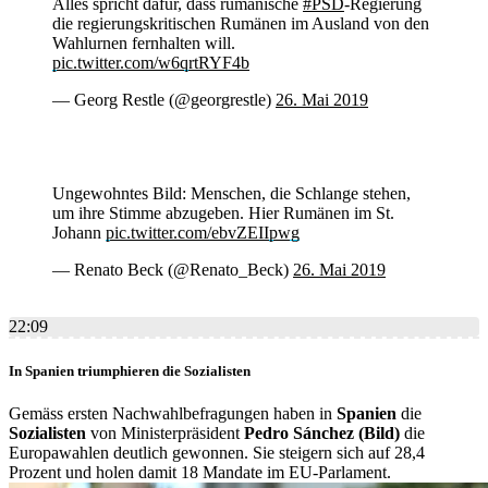
Alles spricht dafür, dass rumänische
#PSD
-Regierung
die regierungskritischen Rumänen im Ausland von den
Wahlurnen fernhalten will.
pic.twitter.com/w6qrtRYF4b
— Georg Restle (@georgrestle)
26. Mai 2019
Ungewohntes Bild: Menschen, die Schlange stehen,
um ihre Stimme abzugeben. Hier Rumänen im St.
Johann
pic.twitter.com/ebvZEIIpwg
— Renato Beck (@Renato_Beck)
26. Mai 2019
22:09
In Spanien triumphieren die Sozialisten
Gemäss ersten Nachwahlbefragungen haben in
Spanien
die
Sozialisten
von Ministerpräsident
Pedro Sánchez (Bild)
die
Europawahlen deutlich gewonnen. Sie steigern sich auf 28,4
Prozent und holen damit 18 Mandate im EU-Parlament.