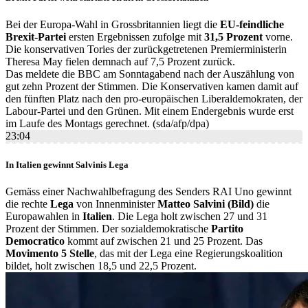
Bei der Europa-Wahl in Grossbritannien liegt die
EU-feindliche
Brexit-Partei
ersten Ergebnissen zufolge mit
31,5 Prozent
vorne.
Die konservativen Tories der zurückgetretenen Premierministerin
Theresa May fielen demnach auf 7,5 Prozent zurück.
Das meldete die BBC am Sonntagabend nach der Auszählung von
gut zehn Prozent der Stimmen. Die Konservativen kamen damit auf
den fünften Platz nach den pro-europäischen Liberaldemokraten, der
Labour-Partei und den Grünen. Mit einem Endergebnis wurde erst
im Laufe des Montags gerechnet. (sda/afp/dpa)
23:04
In Italien gewinnt Salvinis Lega
Gemäss einer Nachwahlbefragung des Senders RAI Uno gewinnt
die rechte
Lega
von Innenminister
Matteo Salvini (Bild)
die
Europawahlen in
Italien
. Die Lega holt zwischen 27 und 31
Prozent der Stimmen. Der sozialdemokratische
Partito
Democratico
kommt auf zwischen 21 und 25 Prozent. Das
Movimento 5 Stelle
, das mit der Lega eine Regierungskoalition
bildet, holt zwischen 18,5 und 22,5 Prozent.