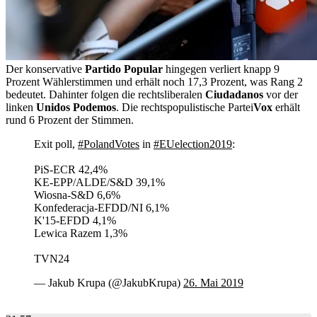
Der konservative
Partido Popular
hingegen verliert knapp 9
Prozent Wählerstimmen und erhält noch 17,3 Prozent, was Rang 2
bedeutet. Dahinter folgen die rechtsliberalen
Ciudadanos
vor der
linken
Unidos Podemos
. Die rechtspopulistische Partei
Vox
erhält
rund 6 Prozent der Stimmen.
Exit poll,
#PolandVotes
in
#EUelection2019
:
PiS-ECR 42,4%
KE-EPP/ALDE/S&D 39,1%
Wiosna-S&D 6,6%
Konfederacja-EFDD/NI 6,1%
K'15-EFDD 4,1%
Lewica Razem 1,3%
TVN24
— Jakub Krupa (@JakubKrupa)
26. Mai 2019