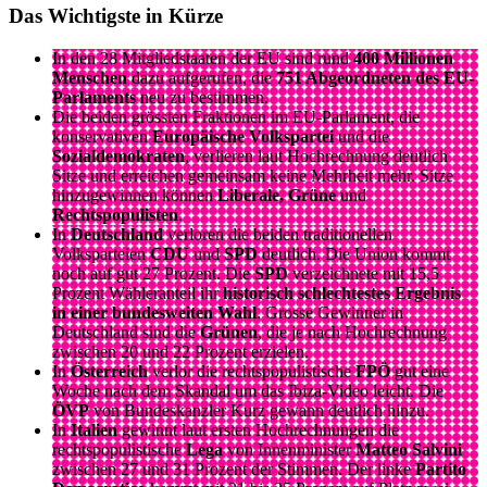
Das Wichtigste in Kürze
In den 28 Mitgliedstaaten der EU sind rund
400 Millionen
Menschen
dazu aufgerufen, die
751 Abgeordneten des EU-
Parlaments
neu zu bestimmen.
Die beiden grössten Fraktionen im EU-Parlament, die
konservativen
Europäische Volkspartei
und die
Sozialdemokraten
, verlieren laut Hochrechnung deutlich
Sitze und erreichen gemeinsam keine Mehrheit mehr. Sitze
hinzugewinnen können
Liberale, Grüne
und
Rechtspopulisten
.
In
Deutschland
verloren die beiden traditionellen
Volksparteien
CDU
und
SPD
deutlich. Die Union kommt
noch auf gut 27 Prozent. Die
SPD
verzeichnete mit 15,5
Prozent Wähleranteil ihr
historisch schlechtestes Ergebnis
in einer bundesweiten Wahl
. Grosse Gewinner in
Deutschland sind die
Grünen
, die je nach Hochrechnung
zwischen 20 und 22 Prozent erzielen.
In
Österreich
verlor die rechtspopulistische
FPÖ
gut eine
Woche nach dem Skandal um das Ibiza-Video leicht. Die
ÖVP
von Bundeskanzler Kurz gewann deutlich hinzu.
In
Italien
gewinnt laut ersten Hochrechnungen die
rechtspopulistische
Lega
von Innenminister
Matteo Salvini
zwischen 27 und 31 Prozent der Stimmen. Der linke
Partito