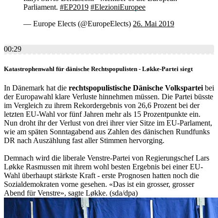
Parliament.
#EP2019
#ElezioniEuropee
— Europe Elects (@EuropeElects)
26. Mai 2019
00:29
Katastrophenwahl für dänische Rechtspopulisten - Løkke-Partei siegt
In Dänemark hat die
rechtspopulistische Dänische Volkspartei
bei
der Europawahl klare Verluste hinnehmen müssen. Die Partei büsste
im Vergleich zu ihrem Rekordergebnis von 26,6 Prozent bei der
letzten EU-Wahl vor fünf Jahren mehr als 15 Prozentpunkte ein.
Nun droht ihr der Verlust von drei ihrer vier Sitze im EU-Parlament,
wie am späten Sonntagabend aus Zahlen des dänischen Rundfunks
DR nach Auszählung fast aller Stimmen hervorging.
Demnach wird die liberale Venstre-Partei von Regierungschef Lars
Løkke Rasmussen mit ihrem wohl besten Ergebnis bei einer EU-
Wahl überhaupt stärkste Kraft - erste Prognosen hatten noch die
Sozialdemokraten vorne gesehen. «Das ist ein grosser, grosser
Abend für Venstre», sagte Løkke. (sda/dpa)