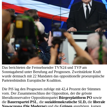
Das berichteten die Fernsehsender TVN24 und TVP am
Sonntagabend unter Berufung auf Prognosen. Zweitstärkste Kraft
wurde demnach mit 22 Mandaten das oppositionelle proeuropäische
Parteienbündnis Europäische Koalition.
Die PiS lag den Prognosen zufolge mit 42,4 Prozent der Stimmen
vorn. Der Zusammenschluss der Opposition, der die grösste
liberalkonservative Oppositionspartei
Bürgerplattform PO
sowie
die
Bauernpartei PSL
, die
sozialdemokratische SLD,
die
liberale
Nowoczesna (Die Moderne)
und die
Grünen
angehören, kamen