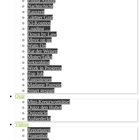
Emma Amour
Nachtschicht
Rauszeit
Gärtner Graf
KI-Kosmos
Loading …
Down by Law
Move on up
Watts On
Rat der Weisen
MoneyTalks
Sektenblog
Work in Progress
Top Job
Zugestiegen
Madame Energie
Smart gespart
Quiz
Mini-Kreuzworträtsel
Quizz den Huber
Quizzticle
Aufgedeckt
Videos
Reportagen
Fragenbot