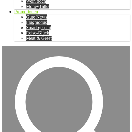
Wein doch
MoneyTalks
Promotionen
Gute News
Flugmodus
Smart gespart
Reise-Glück
Meat & Greet