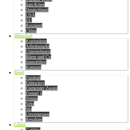
Iran-Krieg
Deutschland
USA
EU
Russland
China
Wirtschaft
Konjunktur
Arbeitsmarkt
Unternehmen
Börse und Co
Immobilien
Konsum
Sport
Fussball
Eishockey
Eismeister Zaugg
Formel 1
Tennis
Velo
Ski
Unvergessen
Resultate
Leben
Gefühle