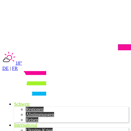
18°
DE
|
FR
Schweiz
Regionen
Abstimmungen
Reisen
International
Ukraine-Krieg