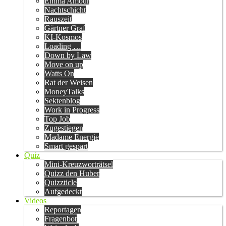
Emma Amour
Nachtschicht
Rauszeit
Gärtner Graf
KI-Kosmos
Loading …
Down by Law
Move on up
Watts On
Rat der Weisen
MoneyTalks
Sektenblog
Work in Progress
Top Job
Zugestiegen
Madame Energie
Smart gespart
Quiz
Mini-Kreuzworträtsel
Quizz den Huber
Quizzticle
Aufgedeckt
Videos
Reportagen
Fragenbot