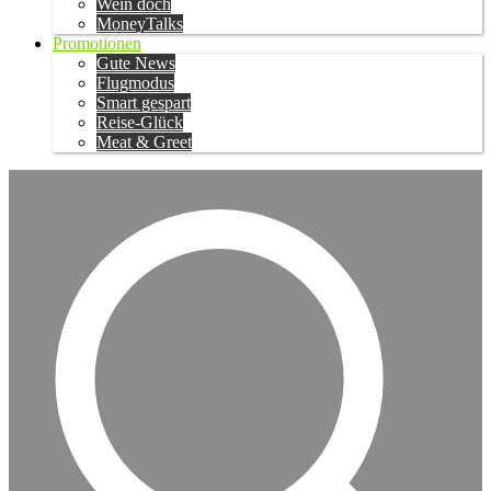
Wein doch
MoneyTalks
Promotionen
Gute News
Flugmodus
Smart gespart
Reise-Glück
Meat & Greet