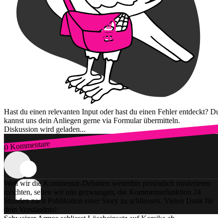
Hast du einen relevanten Input oder hast du einen Fehler entdeckt? D
kannst uns dein Anliegen gerne via Formular übermitteln.
Diskussion wird geladen...
0 Kommentare
Zum Login
Weil wir die Kommentar-Debatten weiterhin persönlich moderieren
möchten, sehen wir uns gezwungen, die Kommentarfunktion 24
Stunden nach Publikation einer Story zu schliessen. Vielen Dank für
dein Verständnis!