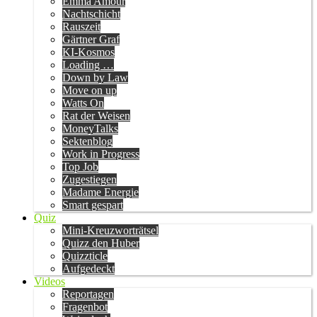
Emma Amour
Nachtschicht
Rauszeit
Gärtner Graf
KI-Kosmos
Loading …
Down by Law
Move on up
Watts On
Rat der Weisen
MoneyTalks
Sektenblog
Work in Progress
Top Job
Zugestiegen
Madame Energie
Smart gespart
Quiz
Mini-Kreuzworträtsel
Quizz den Huber
Quizzticle
Aufgedeckt
Videos
Reportagen
Fragenbot