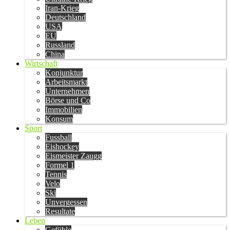
Iran-Krieg
Deutschland
USA
EU
Russland
China
Wirtschaft
Konjunktur
Arbeitsmarkt
Unternehmen
Börse und Co
Immobilien
Konsum
Sport
Fussball
Eishockey
Eismeister Zaugg
Formel 1
Tennis
Velo
Ski
Unvergessen
Resultate
Leben
Gefühle