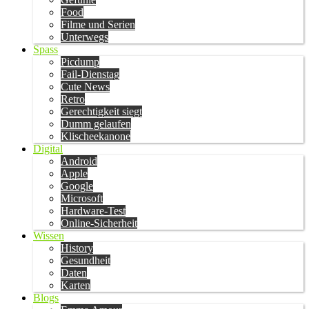
Food
Filme und Serien
Unterwegs
Spass
Picdump
Fail-Dienstag
Cute News
Retro
Gerechtigkeit siegt
Dumm gelaufen
Klischeekanone
Digital
Android
Apple
Google
Microsoft
Hardware-Test
Online-Sicherheit
Wissen
History
Gesundheit
Daten
Karten
Blogs