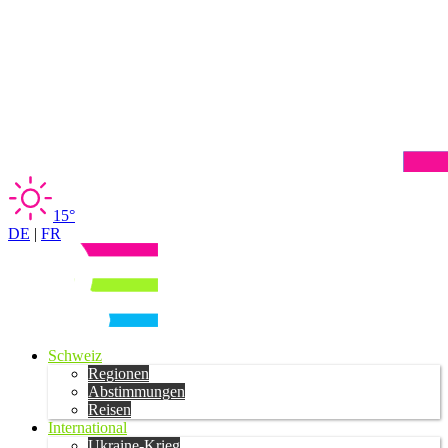
15°
DE
|
FR
Schweiz
Regionen
Abstimmungen
Reisen
International
Ukraine-Krieg