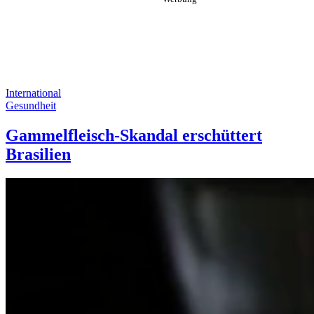
International
Gesundheit
Gammelfleisch-Skandal erschüttert
Brasilien