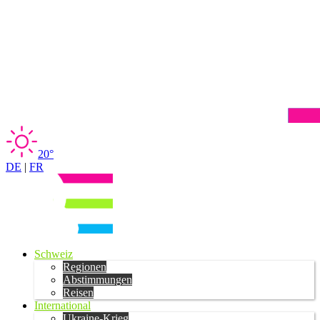
20°
DE
|
FR
Schweiz
Regionen
Abstimmungen
Reisen
International
Ukraine-Krieg