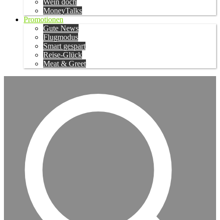
Wein doch
MoneyTalks
Promotionen
Gute News
Flugmodus
Smart gespart
Reise-Glück
Meat & Greet