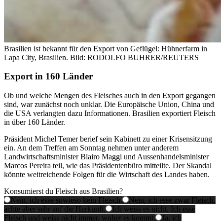
Brasilien ist bekannt für den Export von Geflügel: Hühnerfarm in
Lapa City, Brasilien.
Bild: RODOLFO BUHRER/REUTERS
Export in 160 Länder
Ob und welche Mengen des Fleisches auch in den Export gegangen
sind, war zunächst noch unklar. Die Europäische Union, China und
die USA verlangten dazu Informationen. Brasilien exportiert Fleisch
in über 160 Länder.
Präsident Michel Temer berief sein Kabinett zu einer Krisensitzung
ein. An dem Treffen am Sonntag nehmen unter anderem
Landwirtschaftsminister Blairo Maggi und Aussenhandelsminister
Marcos Pereira teil, wie das Präsidentenbüro mitteilte. Der Skandal
könnte weitreichende Folgen für die Wirtschaft des Landes haben.
Konsumierst du Fleisch aus Brasilien?
Nein, ich esse sowieso kein Fleisch.
Nein, ich esse zwar Fleisch,
achte aber sehr auf die Herkunft.
Ich weiss es nicht. Ich esse
Fleisch und weiss nicht immer, woher es kommt.
Ja, ich