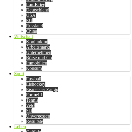
Iran-Krieg
Deutschland
USA
EU
Russland
China
Wirtschaft
Konjunktur
Arbeitsmarkt
Unternehmen
Börse und Co
Immobilien
Konsum
Sport
Fussball
Eishockey
Eismeister Zaugg
Formel 1
Tennis
Velo
Ski
Unvergessen
Resultate
Leben
Gefühle