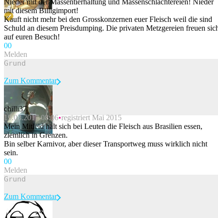
Nieder mit der Massentierhaltung und Massenschlachtereien! Nieder
mit diesem Billigimport!
Kauft nicht mehr bei den Grosskonzernen euer Fleisch weil die sind
Schuld an diesem Preisdumping. Die privaten Metzgereien freuen sic
auf euren Besuch!
0
0
Melden
Zum Kommentar
chilli37
19.03.2017 08:06
registriert Mai 2015
Beitrag melden
Mein Mitleid hält sich bei Leuten die Fleisch aus Brasilien essen,
ziemlich in Grenzen.
Bin selber Karnivor, aber dieser Transportweg muss wirklich nicht
sein.
0
0
Melden
Zum Kommentar