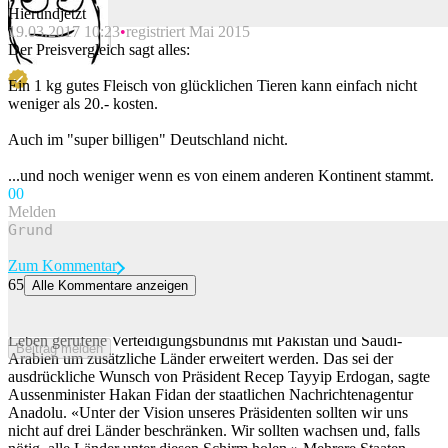
Hierundjetzt
19.03.2017 10:23
registriert Mai 2015
Beitrag melden
Der Preisvergleich sagt alles:
Ein 1 kg gutes Fleisch von glücklichen Tieren kann einfach nicht
weniger als 20.- kosten.
Auch im "super billigen" Deutschland nicht.
...und noch weniger wenn es von einem anderen Kontinent stammt.
0
0
Melden
Zum Kommentar
65
Alle Kommentare anzeigen
Drei sind zu wenig: Türkei will neuen Militärpakt erweitern
Geht es nach der türkischen Regierung, sollte das gerade erst ins
Leben gerufene Verteidigungsbündnis mit Pakistan und Saudi-
Beitrag melden
Arabien um zusätzliche Länder erweitert werden. Das sei der
ausdrückliche Wunsch von Präsident Recep Tayyip Erdogan, sagte
Aussenminister Hakan Fidan der staatlichen Nachrichtenagentur
Anadolu. «Unter der Vision unseres Präsidenten sollten wir uns
nicht auf drei Länder beschränken. Wir sollten wachsen und, falls