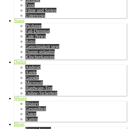
Food
Filme und Serien
Unterwegs
Spass
Picdump
Fail-Dienstag
Cute News
Retro
Gerechtigkeit siegt
Dumm gelaufen
Klischeekanone
Digital
Android
Apple
Google
Microsoft
Hardware-Test
Online-Sicherheit
Wissen
History
Gesundheit
Daten
Karten
Blogs