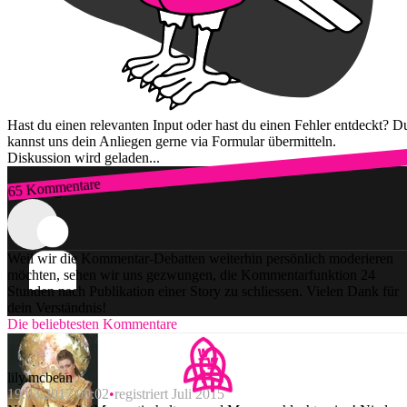
Hast du einen relevanten Input oder hast du einen Fehler entdeckt? D
kannst uns dein Anliegen gerne via Formular übermitteln.
Diskussion wird geladen...
65 Kommentare
Zum Login
Weil wir die Kommentar-Debatten weiterhin persönlich moderieren
möchten, sehen wir uns gezwungen, die Kommentarfunktion 24
Stunden nach Publikation einer Story zu schliessen. Vielen Dank für
dein Verständnis!
Die beliebtesten Kommentare
lily.mcbean
19.03.2017 09:02
registriert Juli 2015