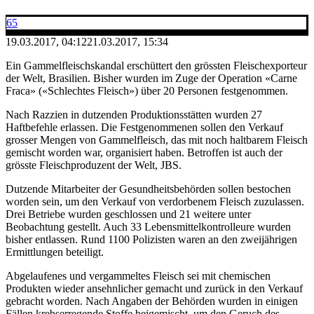
65
19.03.2017, 04:12
21.03.2017, 15:34
Ein Gammelfleischskandal erschüttert den grössten Fleischexporteur
der Welt, Brasilien. Bisher wurden im Zuge der Operation «Carne
Fraca» («Schlechtes Fleisch») über 20 Personen festgenommen.
Nach Razzien in dutzenden Produktionsstätten wurden 27
Haftbefehle erlassen. Die Festgenommenen sollen den Verkauf
grosser Mengen von Gammelfleisch, das mit noch haltbarem Fleisch
gemischt worden war, organisiert haben. Betroffen ist auch der
grösste Fleischproduzent der Welt, JBS.
Dutzende Mitarbeiter der Gesundheitsbehörden sollen bestochen
worden sein, um den Verkauf von verdorbenem Fleisch zuzulassen.
Drei Betriebe wurden geschlossen und 21 weitere unter
Beobachtung gestellt. Auch 33 Lebensmittelkontrolleure wurden
bisher entlassen. Rund 1100 Polizisten waren an den zweijährigen
Ermittlungen beteiligt.
Abgelaufenes und vergammeltes Fleisch sei mit chemischen
Produkten wieder ansehnlicher gemacht und zurück in den Verkauf
gebracht worden. Nach Angaben der Behörden wurden in einigen
Fällen krebserregende Stoffe beigemischt, um den Geruch des