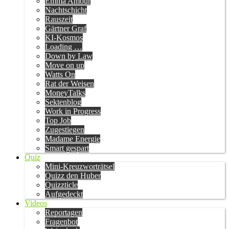
Emma Amour
Nachtschicht
Rauszeit
Gärtner Graf
KI-Kosmos
Loading …
Down by Law
Move on up
Watts On
Rat der Weisen
MoneyTalks
Sektenblog
Work in Progress
Top Job
Zugestiegen
Madame Energie
Smart gespart
Quiz
Mini-Kreuzworträtsel
Quizz den Huber
Quizzticle
Aufgedeckt
Videos
Reportagen
Fragenbot