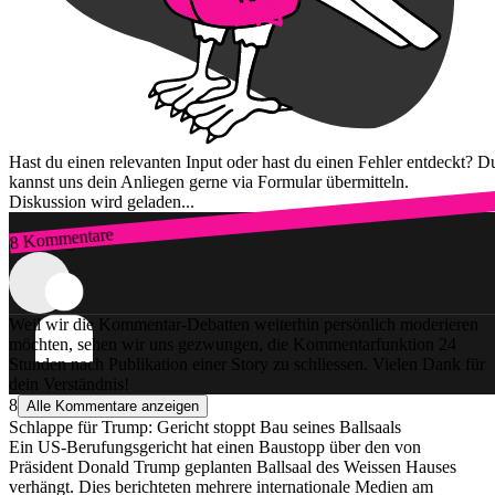
Hast du einen relevanten Input oder hast du einen Fehler entdeckt? D
kannst uns dein Anliegen gerne via Formular übermitteln.
Diskussion wird geladen...
8 Kommentare
Zum Login
Weil wir die Kommentar-Debatten weiterhin persönlich moderieren
möchten, sehen wir uns gezwungen, die Kommentarfunktion 24
Stunden nach Publikation einer Story zu schliessen. Vielen Dank für
dein Verständnis!
8
Alle Kommentare anzeigen
Schlappe für Trump: Gericht stoppt Bau seines Ballsaals
Ein US-Berufungsgericht hat einen Baustopp über den von
Präsident Donald Trump geplanten Ballsaal des Weissen Hauses
verhängt. Dies berichteten mehrere internationale Medien am