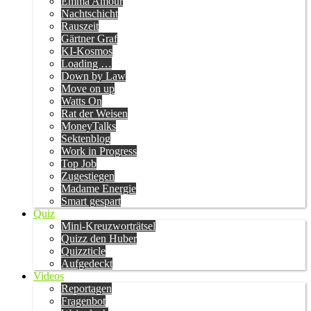
Emma Amour
Nachtschicht
Rauszeit
Gärtner Graf
KI-Kosmos
Loading …
Down by Law
Move on up
Watts On
Rat der Weisen
MoneyTalks
Sektenblog
Work in Progress
Top Job
Zugestiegen
Madame Energie
Smart gespart
Quiz
Mini-Kreuzworträtsel
Quizz den Huber
Quizzticle
Aufgedeckt
Videos
Reportagen
Fragenbot