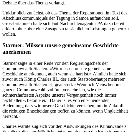
Debatte über das Thema verlangt.
Unklar blieb zunächst, ob das Thema der Reparationen im Text des
Abschlusskommuniqués der Tagung in Samoa auftauchen soll.
Grossbritannien hatte sich laut Nachrichtenagentur PA dazu bereit
erklärt, ohne aber eine Zusage zu tatsächlichen Leistungen geben zu
wollen.
Starmer: Müssen unsere gemeinsame Geschichte
anerkennen
Starmer sagte in einer Rede vor den Regierungschefs der
Commonwealth-Staaten: «Wir müssen unsere gemeinsame
Geschichte anerkennen, auch wenn sie hart ist.» Ähnlich hatte sich
zuvor auch König Charles III., der auch Staatsoberhaupt mehrerer
Commonwealth-Staaten ist, geäussert. «Wenn ich Menschen im
ganzen Commonwealth zuhöre, verstehe ich, wie die
schmerzhaftesten Aspekte unserer Vergangenheit noch immer
nachhallen», betonte er. «Daher ist es von entscheidender
Bedeutung, dass wir unsere Geschichte verstehen, um in Zukunft
die richtigen Entscheidungen treffen zu können, wenn Ungleichheit
herrscht.»
Charles warnte zugleich vor den Auswirkungen des Klimawandels.
Es müsse alles nur Mögliche getan werden, um die Emissionen zu