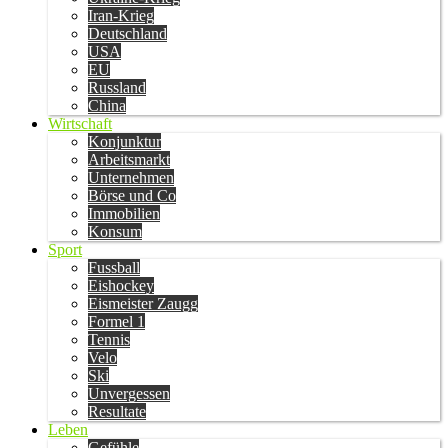
Iran-Krieg
Deutschland
USA
EU
Russland
China
Wirtschaft
Konjunktur
Arbeitsmarkt
Unternehmen
Börse und Co
Immobilien
Konsum
Sport
Fussball
Eishockey
Eismeister Zaugg
Formel 1
Tennis
Velo
Ski
Unvergessen
Resultate
Leben
Gefühle