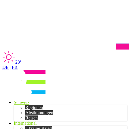
23°
DE
|
FR
Schweiz
Regionen
Abstimmungen
Reisen
International
Ukraine-Krieg