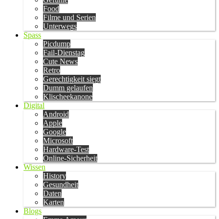
Food
Filme und Serien
Unterwegs
Spass
Picdump
Fail-Dienstag
Cute News
Retro
Gerechtigkeit siegt
Dumm gelaufen
Klischeekanone
Digital
Android
Apple
Google
Microsoft
Hardware-Test
Online-Sicherheit
Wissen
History
Gesundheit
Daten
Karten
Blogs