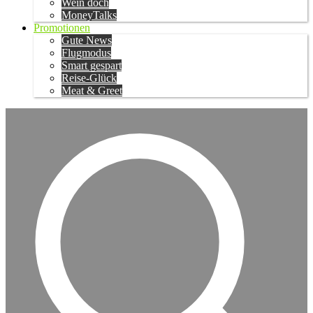
Wein doch
MoneyTalks
Promotionen
Gute News
Flugmodus
Smart gespart
Reise-Glück
Meat & Greet