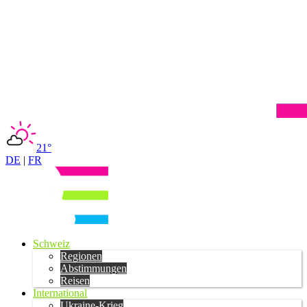
21°
DE
|
FR
Schweiz
Regionen
Abstimmungen
Reisen
International
Ukraine-Krieg