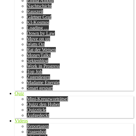
Emma Amour
Nachtschicht
Rauszeit
Gärtner Graf
KI-Kosmos
Loading …
Down by Law
Move on up
Watts On
Rat der Weisen
MoneyTalks
Sektenblog
Work in Progress
Top Job
Zugestiegen
Madame Energie
Smart gespart
Quiz
Mini-Kreuzworträtsel
Quizz den Huber
Quizzticle
Aufgedeckt
Videos
Reportagen
Fragenbot