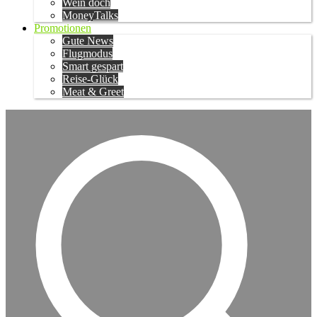
Wein doch
MoneyTalks
Promotionen
Gute News
Flugmodus
Smart gespart
Reise-Glück
Meat & Greet