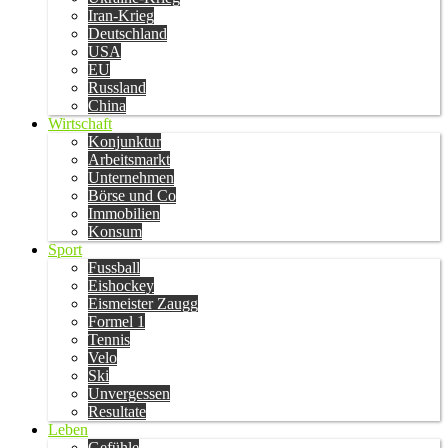
Iran-Krieg
Deutschland
USA
EU
Russland
China
Wirtschaft
Konjunktur
Arbeitsmarkt
Unternehmen
Börse und Co
Immobilien
Konsum
Sport
Fussball
Eishockey
Eismeister Zaugg
Formel 1
Tennis
Velo
Ski
Unvergessen
Resultate
Leben
Gefühle