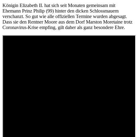
Königin Elizabeth II. hat sich seit Monaten gemeinsam mit
Ehemann Prinz Philip (99) hinter den dicken Schlossmauern
verschanzt. So gut wie alle offiziellen Termine wurden abgesagt.
Dass sie den Rentner Moore aus dem Dorf Marston Moretaine trotz
Coronavirus-Krise empfing, gilt daher als ganz besondere Ehre.
Video:
kaltura.com
Die 94-Jährige nutzte für den Ritterschlag ein Schwert, das einst