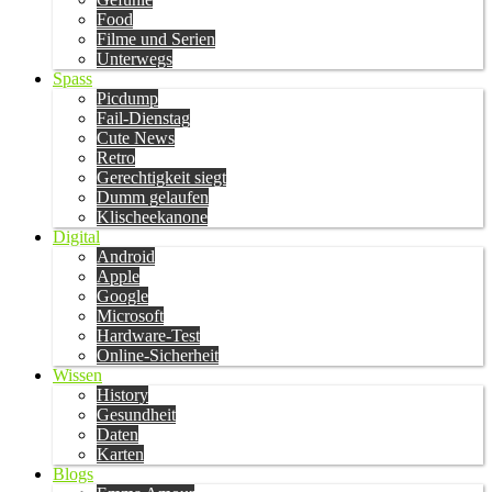
Food
Filme und Serien
Unterwegs
Spass
Picdump
Fail-Dienstag
Cute News
Retro
Gerechtigkeit siegt
Dumm gelaufen
Klischeekanone
Digital
Android
Apple
Google
Microsoft
Hardware-Test
Online-Sicherheit
Wissen
History
Gesundheit
Daten
Karten
Blogs