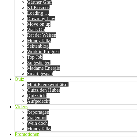
Gärtner Graf
KI-Kosmos
Loading …
Down by Law
Move on up
Watts On
Rat der Weisen
MoneyTalks
Sektenblog
Work in Progress
Top Job
Zugestiegen
Madame Energie
Smart gespart
Quiz
Mini-Kreuzworträtsel
Quizz den Huber
Quizzticle
Aufgedeckt
Videos
Reportagen
Fragenbot
Wein doch
MoneyTalks
Promotionen