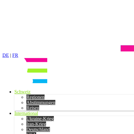
DE
|
FR
Schweiz
Regionen
Abstimmungen
Reisen
International
Ukraine-Krieg
Iran-Krieg
Deutschland