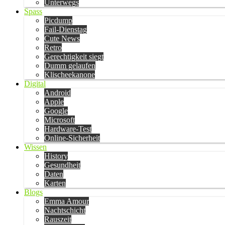
Unterwegs
Spass
Picdump
Fail-Dienstag
Cute News
Retro
Gerechtigkeit siegt
Dumm gelaufen
Klischeekanone
Digital
Android
Apple
Google
Microsoft
Hardware-Test
Online-Sicherheit
Wissen
History
Gesundheit
Daten
Karten
Blogs
Emma Amour
Nachtschicht
Rauszeit