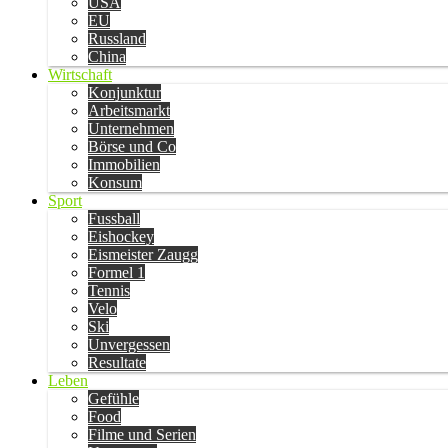
USA
EU
Russland
China
Wirtschaft
Konjunktur
Arbeitsmarkt
Unternehmen
Börse und Co
Immobilien
Konsum
Sport
Fussball
Eishockey
Eismeister Zaugg
Formel 1
Tennis
Velo
Ski
Unvergessen
Resultate
Leben
Gefühle
Food
Filme und Serien