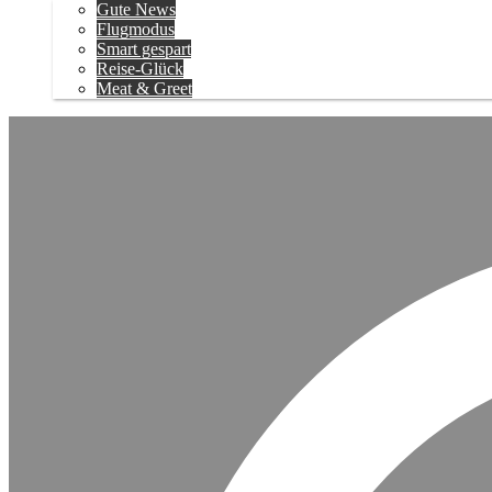
Gute News
Flugmodus
Smart gespart
Reise-Glück
Meat & Greet