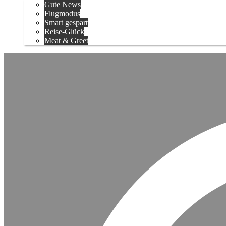
Gute News
Flugmodus
Smart gespart
Reise-Glück
Meat & Greet