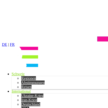
DE
|
FR
Schweiz
Regionen
Abstimmungen
Reisen
International
Ukraine-Krieg
Iran-Krieg
Deutschland