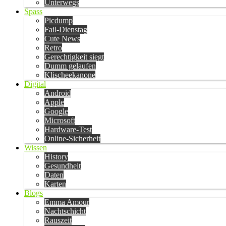
Unterwegs
Spass
Picdump
Fail-Dienstag
Cute News
Retro
Gerechtigkeit siegt
Dumm gelaufen
Klischeekanone
Digital
Android
Apple
Google
Microsoft
Hardware-Test
Online-Sicherheit
Wissen
History
Gesundheit
Daten
Karten
Blogs
Emma Amour
Nachtschicht
Rauszeit