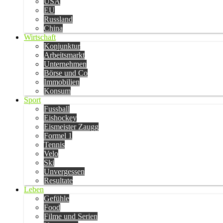
USA
EU
Russland
China
Wirtschaft
Konjunktur
Arbeitsmarkt
Unternehmen
Börse und Co
Immobilien
Konsum
Sport
Fussball
Eishockey
Eismeister Zaugg
Formel 1
Tennis
Velo
Ski
Unvergessen
Resultate
Leben
Gefühle
Food
Filme und Serien