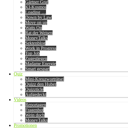
Gärtner Graf
KI-Kosmos
Loading …
Down by Law
Move on up
Watts On
Rat der Weisen
MoneyTalks
Sektenblog
Work in Progress
Top Job
Zugestiegen
Madame Energie
Smart gespart
Quiz
Mini-Kreuzworträtsel
Quizz den Huber
Quizzticle
Aufgedeckt
Videos
Reportagen
Fragenbot
Wein doch
MoneyTalks
Promotionen