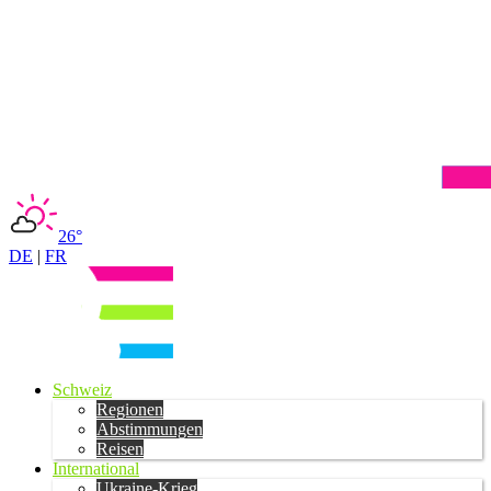
26°
DE
|
FR
Schweiz
Regionen
Abstimmungen
Reisen
International
Ukraine-Krieg