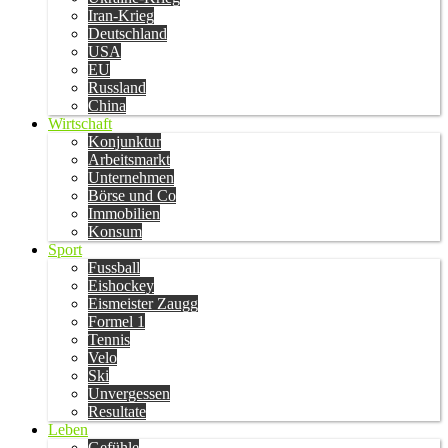
Iran-Krieg
Deutschland
USA
EU
Russland
China
Wirtschaft
Konjunktur
Arbeitsmarkt
Unternehmen
Börse und Co
Immobilien
Konsum
Sport
Fussball
Eishockey
Eismeister Zaugg
Formel 1
Tennis
Velo
Ski
Unvergessen
Resultate
Leben
Gefühle