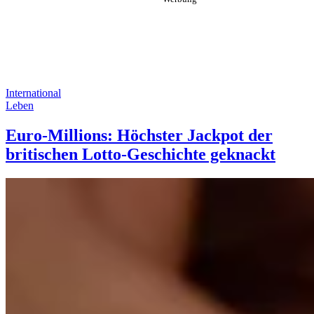
International
Leben
Euro-Millions: Höchster Jackpot der
britischen Lotto-Geschichte geknackt