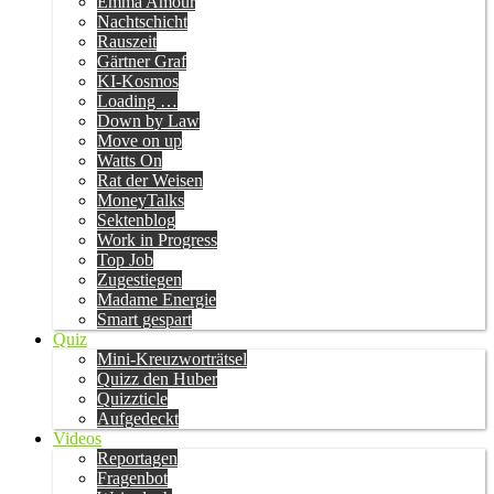
Emma Amour
Nachtschicht
Rauszeit
Gärtner Graf
KI-Kosmos
Loading …
Down by Law
Move on up
Watts On
Rat der Weisen
MoneyTalks
Sektenblog
Work in Progress
Top Job
Zugestiegen
Madame Energie
Smart gespart
Quiz
Mini-Kreuzworträtsel
Quizz den Huber
Quizzticle
Aufgedeckt
Videos
Reportagen
Fragenbot