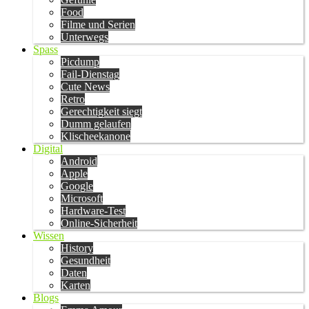
Food
Filme und Serien
Unterwegs
Spass
Picdump
Fail-Dienstag
Cute News
Retro
Gerechtigkeit siegt
Dumm gelaufen
Klischeekanone
Digital
Android
Apple
Google
Microsoft
Hardware-Test
Online-Sicherheit
Wissen
History
Gesundheit
Daten
Karten
Blogs