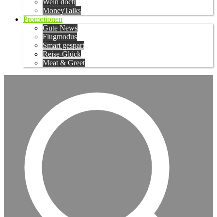
Wein doch
MoneyTalks
Promotionen
Gute News
Flugmodus
Smart gespart
Reise-Glück
Meat & Greet