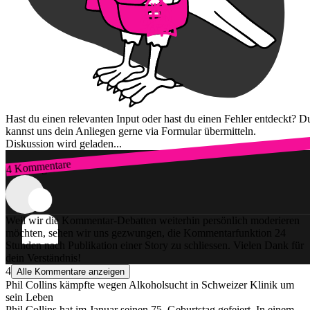
Hast du einen relevanten Input oder hast du einen Fehler entdeckt? D
kannst uns dein Anliegen gerne via Formular übermitteln.
Diskussion wird geladen...
4 Kommentare
Zum Login
Weil wir die Kommentar-Debatten weiterhin persönlich moderieren
möchten, sehen wir uns gezwungen, die Kommentarfunktion 24
Stunden nach Publikation einer Story zu schliessen. Vielen Dank für
dein Verständnis!
4
Alle Kommentare anzeigen
Phil Collins kämpfte wegen Alkoholsucht in Schweizer Klinik um
sein Leben
Phil Collins hat im Januar seinen 75. Geburtstag gefeiert. In einem