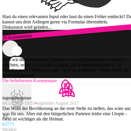
Hast du einen relevanten Input oder hast du einen Fehler entdeckt? D
kannst uns dein Anliegen gerne via Formular übermitteln.
Diskussion wird geladen...
76 Kommentare
Zum Login
Weil wir die Kommentar-Debatten weiterhin persönlich moderieren
möchten, sehen wir uns gezwungen, die Kommentarfunktion 24
Stunden nach Publikation einer Story zu schliessen. Vielen Dank für
dein Verständnis!
Die beliebtesten Kommentare
ingmarbergman
04.12.2019 19:53
registriert August 2017
Das Wohl der Bevölkerung an die erste Stelle zu stellen, das wäre au
was für uns. Aber mit den bürgerlichen Parteien leider eine Utopie -
Geld ist wichtiger als die Heimat.
637
75
Melden