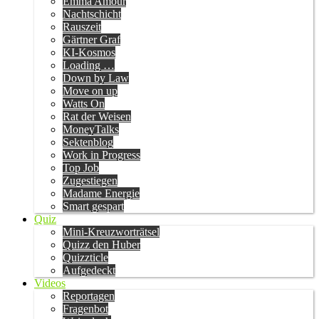
Emma Amour
Nachtschicht
Rauszeit
Gärtner Graf
KI-Kosmos
Loading …
Down by Law
Move on up
Watts On
Rat der Weisen
MoneyTalks
Sektenblog
Work in Progress
Top Job
Zugestiegen
Madame Energie
Smart gespart
Quiz
Mini-Kreuzworträtsel
Quizz den Huber
Quizzticle
Aufgedeckt
Videos
Reportagen
Fragenbot