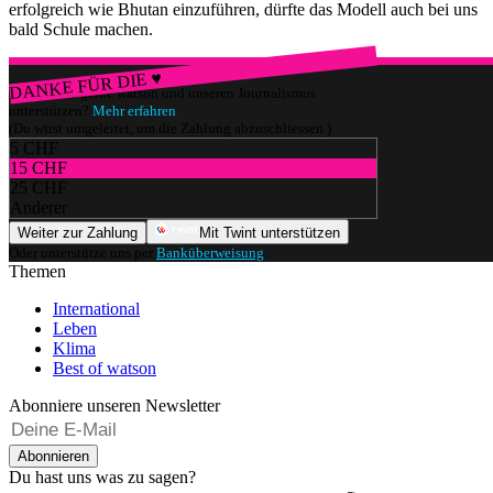
erfolgreich wie Bhutan einzuführen, dürfte das Modell auch bei uns
bald Schule machen.
DANKE FÜR DIE ♥
Würdest du gerne watson und unseren Journalismus
unterstützen?
Mehr erfahren
(Du wirst umgeleitet, um die Zahlung abzuschliessen.)
5 CHF
15 CHF
25 CHF
Anderer
Weiter zur Zahlung
Mit Twint unterstützen
Oder unterstütze uns per
Banküberweisung
.
Themen
International
Leben
Klima
Best of watson
Abonniere unseren Newsletter
Abonnieren
Du hast uns was zu sagen?