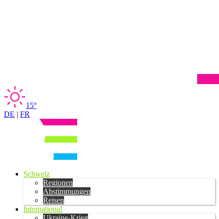
15°
DE
|
FR
Schweiz
Regionen
Abstimmungen
Reisen
International
Ukraine-Krieg