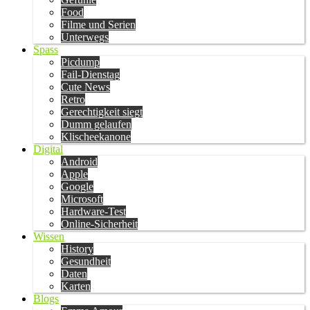
Food
Filme und Serien
Unterwegs
Spass
Picdump
Fail-Dienstag
Cute News
Retro
Gerechtigkeit siegt
Dumm gelaufen
Klischeekanone
Digital
Android
Apple
Google
Microsoft
Hardware-Test
Online-Sicherheit
Wissen
History
Gesundheit
Daten
Karten
Blogs