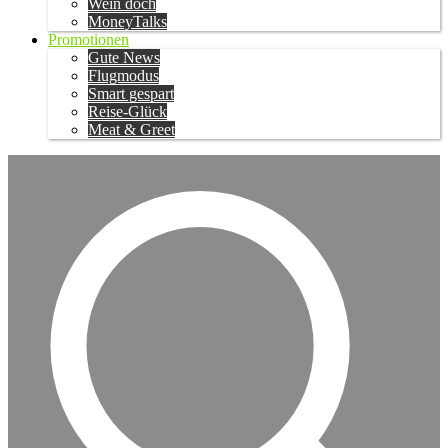
Wein doch
MoneyTalks
Promotionen
Gute News
Flugmodus
Smart gespart
Reise-Glück
Meat & Greet