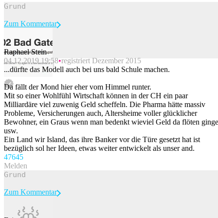
Zum Kommentar
Raphael Stein
04.12.2019 19:58
registriert Dezember 2015
Beitrag melden
...dürfte das Modell auch bei uns bald Schule machen.
Da fällt der Mond hier eher vom Himmel runter.
Mit so einer Wohlfühl Wirtschaft können in der CH ein paar
Milliardäre viel zuwenig Geld scheffeln. Die Pharma hätte massiv
Probleme, Versicherungen auch, Altersheime voller glücklicher
Bewohner, ein Graus wenn man bedenkt wieviel Geld da flöten ginge
usw.
Ein Land wir Island, das ihre Banker vor die Türe gesetzt hat ist
bezüglich sol her Ideen, etwas weiter entwickelt als unser and.
476
45
Melden
Zum Kommentar