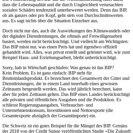
dass die Lebensqualität und die durch Ungleichheit verursachten
sozialen Schäden tendenziell unterbewertet werden. Denn das BIP,
ob als ganzes oder pro Kopf, geht stets von Durchschnittswerten
aus. Es sagt nichts über die Situation Einzelner aus.
Doch nicht nur das, auch die Auswirkungen des Klimawandels oder
der digitalen Dienstleistungen, die oftmals auf Freiwilligenarbeit
basiert, werden nicht berücksichtigt. Und vielleicht am Wichtigsten:
Das BIP misst nur, was einen Preis hat und irgendwo offiziell
gehandelt wird. Alles, was privat erstellt und geleistet wird, wie zum
Beispiel Haus- und Erziehungsarbeit, bleibt unberücksichtigt.
Sorry, hab in Wirtschaft geschlafen: Was genau ist das BIP?
Kein Problem. Es ist ganz einfach: BIP steht für
Bruttoinlandsprodukt. Es bezeichnet den Gesamtwert der Güter und
Dienstleistungen, die in einem Land innerhalb eines gewissen
Zeitraums hergestellt werden. Das wird jährlich berechnet, kann
aber für jeden Zeitraum gelten. Das BIP eines Landes berücksichtigt
alle privaten und öffentlichen Ausgaben und die Produktion. Es
schliesst Regierungsausgaben, Verbraucher- und
Unternehmenskonsum, Investitionen und Nettoexporte (die
Gesamtexporte abzüglich der Gesamtimporte) ein.
Die Schweiz ist ein gutes Beispiel für die Mängel des BIP. Gemäss
der 2018 von der Credit Suisse veröffentlichten Studie
«Die Zukunft