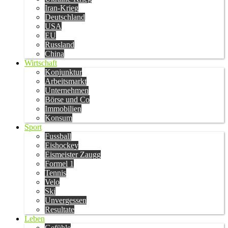
Iran-Krieg
Deutschland
USA
EU
Russland
China
Wirtschaft
Konjunktur
Arbeitsmarkt
Unternehmen
Börse und Co
Immobilien
Konsum
Sport
Fussball
Eishockey
Eismeister Zaugg
Formel 1
Tennis
Velo
Ski
Unvergessen
Resultate
Leben
Gefühle