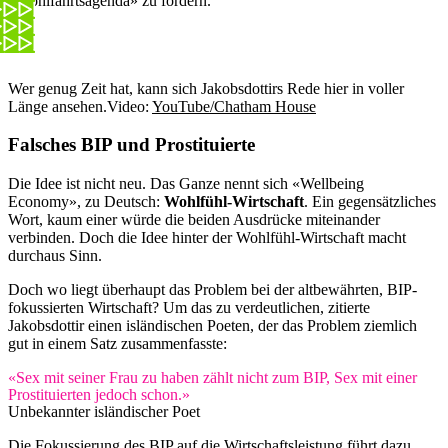
«Wohlfahrtsagenda» zu fördern.
Wer genug Zeit hat, kann sich Jakobsdottirs Rede hier in voller
Länge ansehen.
Video:
YouTube/Chatham House
Falsches BIP und Prostituierte
Die Idee ist nicht neu. Das Ganze nennt sich «Wellbeing
Economy», zu Deutsch:
Wohlfühl-Wirtschaft
. Ein gegensätzliches
Wort, kaum einer würde die beiden Ausdrücke miteinander
verbinden. Doch die Idee hinter der Wohlfühl-Wirtschaft macht
durchaus Sinn.
Doch wo liegt überhaupt das Problem bei der altbewährten, BIP-
fokussierten Wirtschaft? Um das zu verdeutlichen, zitierte
Jakobsdottir einen isländischen Poeten, der das Problem ziemlich
gut in einem Satz zusammenfasste:
«Sex mit seiner Frau zu haben zählt nicht zum BIP, Sex mit einer
Prostituierten jedoch schon.»
Unbekannter isländischer Poet
Die Fokussierung des BIP auf die Wirtschaftsleistung führt dazu,