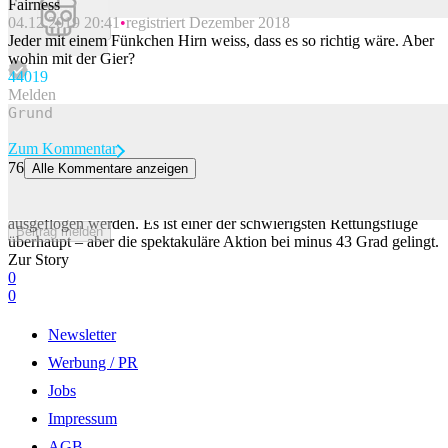
Fairness
04.12.2019 20:41
registriert Dezember 2018
Beitrag melden
Jeder mit einem Fünkchen Hirn weiss, dass es so richtig wäre. Aber
wohin mit der Gier?
440
19
Melden
Zum Kommentar
76
Alle Kommentare anzeigen
Spektakuläre Rettungsmission für US-Forscher in Antarktis
Ein erkrankter US-Forscher muss mitten im Winter aus der Antarktis
ausgeflogen werden. Es ist einer der schwierigsten Rettungsflüge
Beitrag melden
überhaupt – aber die spektakuläre Aktion bei minus 43 Grad gelingt.
Zur Story
0
0
Newsletter
Werbung / PR
Jobs
Impressum
AGB