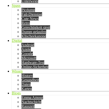
Unterwegs
Spass
Picdump
Fail-Dienstag
Cute News
Retro
Gerechtigkeit siegt
Dumm gelaufen
Klischeekanone
Digital
Android
Apple
Google
Microsoft
Hardware-Test
Online-Sicherheit
Wissen
History
Gesundheit
Daten
Karten
Blogs
Emma Amour
Nachtschicht
Rauszeit