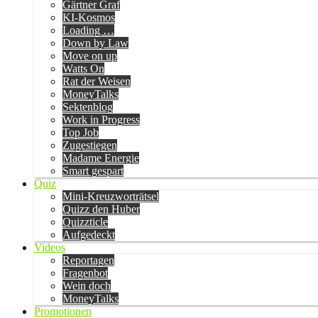
Gärtner Graf
KI-Kosmos
Loading …
Down by Law
Move on up
Watts On
Rat der Weisen
MoneyTalks
Sektenblog
Work in Progress
Top Job
Zugestiegen
Madame Energie
Smart gespart
Quiz
Mini-Kreuzworträtsel
Quizz den Huber
Quizzticle
Aufgedeckt
Videos
Reportagen
Fragenbot
Wein doch
MoneyTalks
Promotionen