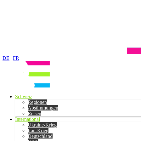
DE
|
FR
Schweiz
Regionen
Abstimmungen
Reisen
International
Ukraine-Krieg
Iran-Krieg
Deutschland