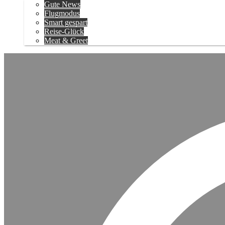
Gute News
Flugmodus
Smart gespart
Reise-Glück
Meat & Greet