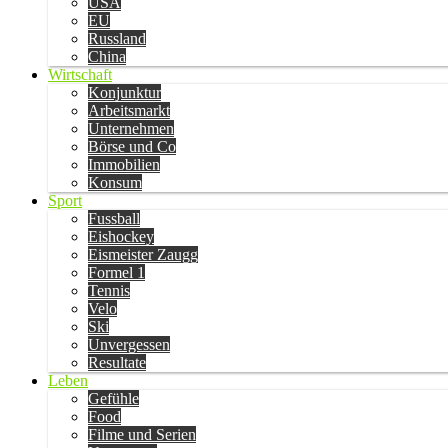
USA
EU
Russland
China
Wirtschaft
Konjunktur
Arbeitsmarkt
Unternehmen
Börse und Co
Immobilien
Konsum
Sport
Fussball
Eishockey
Eismeister Zaugg
Formel 1
Tennis
Velo
Ski
Unvergessen
Resultate
Leben
Gefühle
Food
Filme und Serien