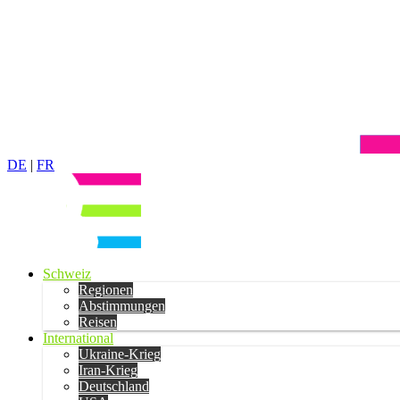
DE
|
FR
Schweiz
Regionen
Abstimmungen
Reisen
International
Ukraine-Krieg
Iran-Krieg
Deutschland