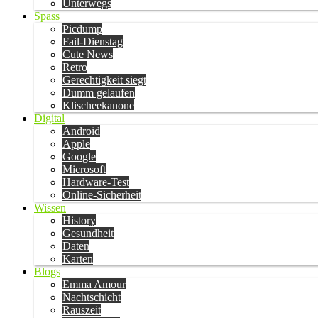
Unterwegs
Spass
Picdump
Fail-Dienstag
Cute News
Retro
Gerechtigkeit siegt
Dumm gelaufen
Klischeekanone
Digital
Android
Apple
Google
Microsoft
Hardware-Test
Online-Sicherheit
Wissen
History
Gesundheit
Daten
Karten
Blogs
Emma Amour
Nachtschicht
Rauszeit