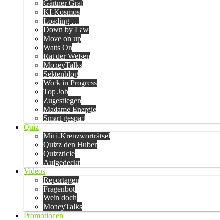
Gärtner Graf
KI-Kosmos
Loading …
Down by Law
Move on up
Watts On
Rat der Weisen
MoneyTalks
Sektenblog
Work in Progress
Top Job
Zugestiegen
Madame Energie
Smart gespart
Quiz
Mini-Kreuzworträtsel
Quizz den Huber
Quizzticle
Aufgedeckt
Videos
Reportagen
Fragenbot
Wein doch
MoneyTalks
Promotionen