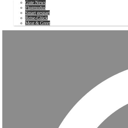
Gute News
Flugmodus
Smart gespart
Reise-Glück
Meat & Greet