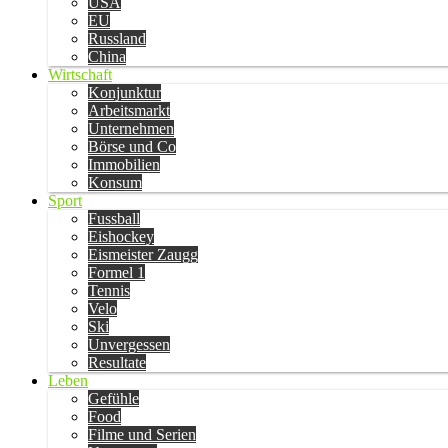
USA
EU
Russland
China
Wirtschaft
Konjunktur
Arbeitsmarkt
Unternehmen
Börse und Co
Immobilien
Konsum
Sport
Fussball
Eishockey
Eismeister Zaugg
Formel 1
Tennis
Velo
Ski
Unvergessen
Resultate
Leben
Gefühle
Food
Filme und Serien