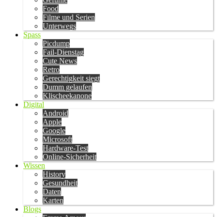
Food
Filme und Serien
Unterwegs
Spass
Picdump
Fail-Dienstag
Cute News
Retro
Gerechtigkeit siegt
Dumm gelaufen
Klischeekanone
Digital
Android
Apple
Google
Microsoft
Hardware-Test
Online-Sicherheit
Wissen
History
Gesundheit
Daten
Karten
Blogs