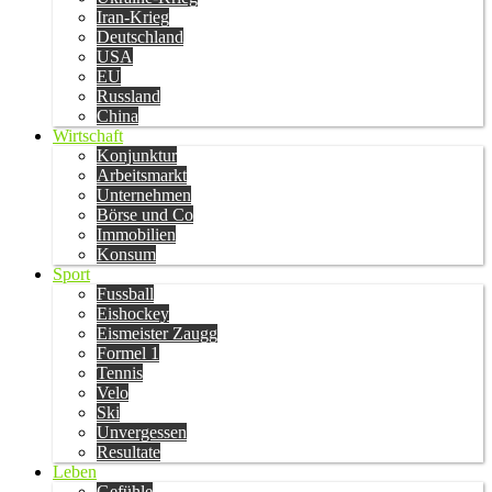
Iran-Krieg
Deutschland
USA
EU
Russland
China
Wirtschaft
Konjunktur
Arbeitsmarkt
Unternehmen
Börse und Co
Immobilien
Konsum
Sport
Fussball
Eishockey
Eismeister Zaugg
Formel 1
Tennis
Velo
Ski
Unvergessen
Resultate
Leben
Gefühle