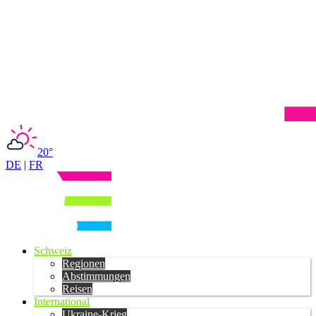
20°
DE
|
FR
Schweiz
Regionen
Abstimmungen
Reisen
International
Ukraine-Krieg