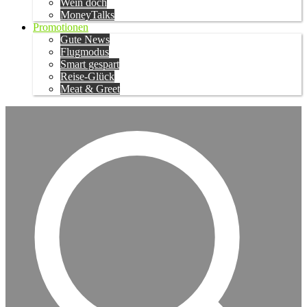
Wein doch
MoneyTalks
Promotionen
Gute News
Flugmodus
Smart gespart
Reise-Glück
Meat & Greet