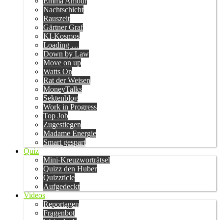
Emma Amour
Nachtschicht
Rauszeit
Gärtner Graf
KI-Kosmos
Loading …
Down by Law
Move on up
Watts On
Rat der Weisen
MoneyTalks
Sektenblog
Work in Progress
Top Job
Zugestiegen
Madame Energie
Smart gespart
Quiz
Mini-Kreuzworträtsel
Quizz den Huber
Quizzticle
Aufgedeckt
Videos
Reportagen
Fragenbot