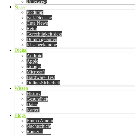
Unterwegs
Spass
Picdump
Fail-Dienstag
Cute News
Retro
Gerechtigkeit siegt
Dumm gelaufen
Klischeekanone
Digital
Android
Apple
Google
Microsoft
Hardware-Test
Online-Sicherheit
Wissen
History
Gesundheit
Daten
Karten
Blogs
Emma Amour
Nachtschicht
Rauszeit