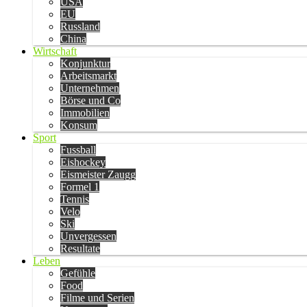
USA
EU
Russland
China
Wirtschaft
Konjunktur
Arbeitsmarkt
Unternehmen
Börse und Co
Immobilien
Konsum
Sport
Fussball
Eishockey
Eismeister Zaugg
Formel 1
Tennis
Velo
Ski
Unvergessen
Resultate
Leben
Gefühle
Food
Filme und Serien