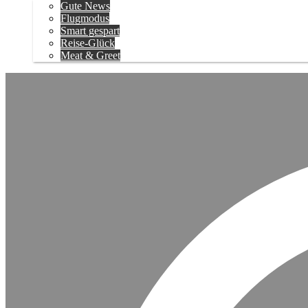
Gute News
Flugmodus
Smart gespart
Reise-Glück
Meat & Greet