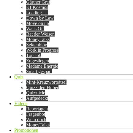
Gärtner Graf
KI-Kosmos
Loading …
Down by Law
Move on up
Watts On
Rat der Weisen
MoneyTalks
Sektenblog
Work in Progress
Top Job
Zugestiegen
Madame Energie
Smart gespart
Quiz
Mini-Kreuzworträtsel
Quizz den Huber
Quizzticle
Aufgedeckt
Videos
Reportagen
Fragenbot
Wein doch
MoneyTalks
Promotionen