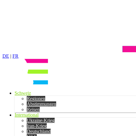
DE
|
FR
Schweiz
Regionen
Abstimmungen
Reisen
International
Ukraine-Krieg
Iran-Krieg
Deutschland