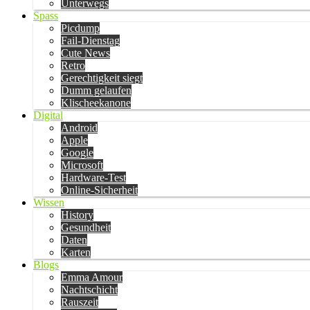
Unterwegs
Spass
Picdump
Fail-Dienstag
Cute News
Retro
Gerechtigkeit siegt
Dumm gelaufen
Klischeekanone
Digital
Android
Apple
Google
Microsoft
Hardware-Test
Online-Sicherheit
Wissen
History
Gesundheit
Daten
Karten
Blogs
Emma Amour
Nachtschicht
Rauszeit