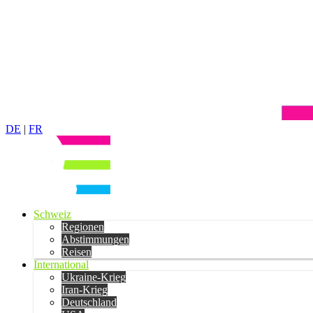
DE
|
FR
Schweiz
Regionen
Abstimmungen
Reisen
International
Ukraine-Krieg
Iran-Krieg
Deutschland