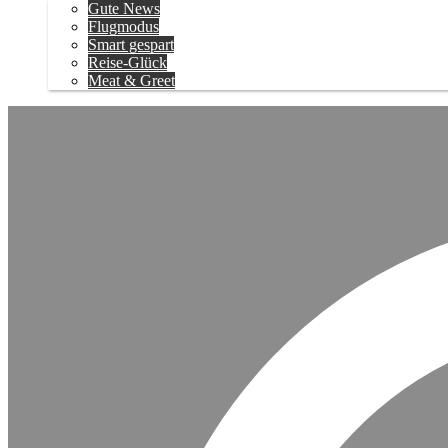
Gute News
Flugmodus
Smart gespart
Reise-Glück
Meat & Greet