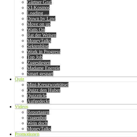
Gärtner Graf
KI-Kosmos
Loading …
Down by Law
Move on up
Watts On
Rat der Weisen
MoneyTalks
Sektenblog
Work in Progress
Top Job
Zugestiegen
Madame Energie
Smart gespart
Quiz
Mini-Kreuzworträtsel
Quizz den Huber
Quizzticle
Aufgedeckt
Videos
Reportagen
Fragenbot
Wein doch
MoneyTalks
Promotionen