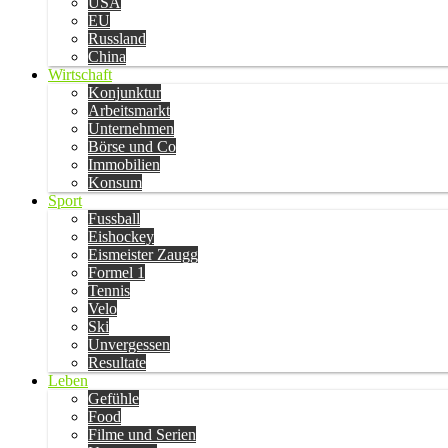
USA
EU
Russland
China
Wirtschaft
Konjunktur
Arbeitsmarkt
Unternehmen
Börse und Co
Immobilien
Konsum
Sport
Fussball
Eishockey
Eismeister Zaugg
Formel 1
Tennis
Velo
Ski
Unvergessen
Resultate
Leben
Gefühle
Food
Filme und Serien