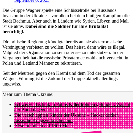
September 6, 2023
Die Gruppe Wagner spielte eine Schlüsselrolle bei Russlands
Invasion in der Ukraine – vor allem bei dem blutigen Kampf um die
Stadt Bachmut. Aber auch in Ländern wie Syrien, Libyen und Mali
ist sie aktiv.
Dabei sind die Söldner für ihre Brutalität
berüchtigt.
Die britische Regierung kündigte bereits an, sie als terroristische
Vereinigung verbieten zu wollen. Das heisst, dann wäre es illegal,
Mitglied der Organisation zu sein oder sie zu unterstützen. In der
Vergangenheit hat die russische Privatarmee wohl auch versucht, in
Polen und Lettland Männer zu rekrutieren.
Seit der Meuterei gegen den Kreml und dem Tod der gesamten
Wagner-Führung ist die Zukunft der Truppe aktuell allerdings
ungewiss.
Mehr zum Thema Ukraine:
Schweizer Technik in Putins Killerdrohnen gefunden: Was tut
der Bund dagegen?
Die verschleppten Kinder der Ukraine – Hacker decken
russische Kriegsverbrechen auf
Absolut tödlich auf 1500 Meter