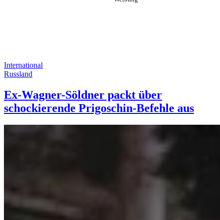
International
Russland
Ex-Wagner-Söldner packt über
schockierende Prigoschin-Befehle aus