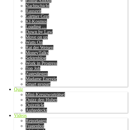
Emma Amour
Nachtschicht
Rauszeit
Gärtner Graf
KI-Kosmos
Loading …
Down by Law
Move on up
Watts On
Rat der Weisen
MoneyTalks
Sektenblog
Work in Progress
Top Job
Zugestiegen
Madame Energie
Smart gespart
Quiz
Mini-Kreuzworträtsel
Quizz den Huber
Quizzticle
Aufgedeckt
Videos
Reportagen
Fragenbot