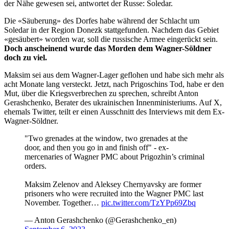
der Nähe gewesen sei, antwortet der Russe: Soledar.
Die «Säuberung» des Dorfes habe während der Schlacht um
Soledar in der Region Donezk stattgefunden. Nachdem das Gebiet
«gesäubert» worden war, soll die russische Armee eingerückt sein.
Doch anscheinend wurde das Morden dem Wagner-Söldner
doch zu viel.
Maksim sei aus dem Wagner-Lager geflohen und habe sich mehr als
acht Monate lang versteckt. Jetzt, nach Prigoschins Tod, habe er den
Mut, über die Kriegsverbrechen zu sprechen, schreibt Anton
Gerashchenko, Berater des ukrainischen Innenministeriums. Auf X,
ehemals Twitter, teilt er einen Ausschnitt des Interviews mit dem Ex-
Wagner-Söldner.
"Two grenades at the window, two grenades at the
door, and then you go in and finish off" - ex-
mercenaries of Wagner PMC about Prigozhin’s criminal
orders.
Maksim Zelenov and Aleksey Chernyavsky are former
prisoners who were recruited into the Wagner PMC last
November. Together…
pic.twitter.com/TzYPp69Zbq
— Anton Gerashchenko (@Gerashchenko_en)