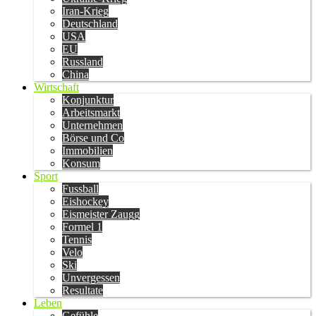
Iran-Krieg
Deutschland
USA
EU
Russland
China
Wirtschaft
Konjunktur
Arbeitsmarkt
Unternehmen
Börse und Co
Immobilien
Konsum
Sport
Fussball
Eishockey
Eismeister Zaugg
Formel 1
Tennis
Velo
Ski
Unvergessen
Resultate
Leben
Gefühle