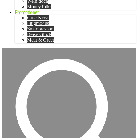
Wein doch
MoneyTalks
Promotionen
Gute News
Flugmodus
Smart gespart
Reise-Glück
Meat & Greet