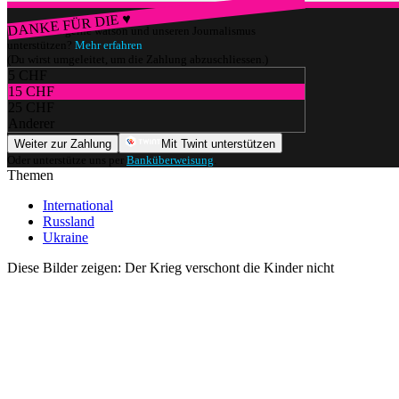
DANKE FÜR DIE ♥
Würdest du gerne watson und unseren Journalismus
unterstützen?
Mehr erfahren
(Du wirst umgeleitet, um die Zahlung abzuschliessen.)
5 CHF
15 CHF
25 CHF
Anderer
Weiter zur Zahlung
Mit Twint unterstützen
Oder unterstütze uns per
Banküberweisung
.
Themen
International
Russland
Ukraine
Diese Bilder zeigen: Der Krieg verschont die Kinder nicht