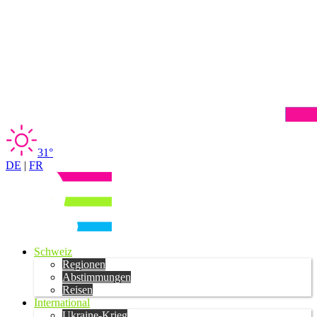
31°
DE
|
FR
Schweiz
Regionen
Abstimmungen
Reisen
International
Ukraine-Krieg