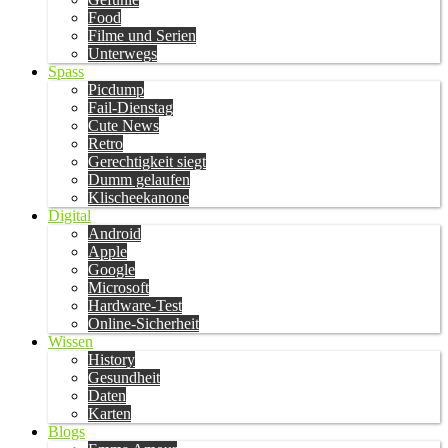
Food
Filme und Serien
Unterwegs
Spass
Picdump
Fail-Dienstag
Cute News
Retro
Gerechtigkeit siegt
Dumm gelaufen
Klischeekanone
Digital
Android
Apple
Google
Microsoft
Hardware-Test
Online-Sicherheit
Wissen
History
Gesundheit
Daten
Karten
Blogs