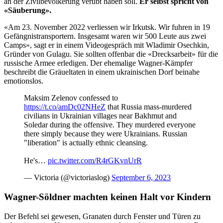
an der Zivilbevölkerung verübt haben soll.
Er selbst spricht von
«Säuberung».
«Am 23. November 2022 verliessen wir Irkutsk. Wir fuhren in 19
Gefängnistransportern. Insgesamt waren wir 500 Leute aus zwei
Camps», sagt er in einem Videogespräch mit Wladimir Osechkin,
Gründer von Gulagu. Sie sollten offenbar die «Drecksarbeit» für die
russische Armee erledigen. Der ehemalige Wagner-Kämpfer
beschreibt die Gräueltaten in einem ukrainischen Dorf beinahe
emotionslos.
Maksim Zelenov confessed to
https://t.co/amDc02NHeZ
that Russia mass-murdered
civilians in Ukrainian villages near Bakhmut and
Soledar during the offensive. They murdered everyone
there simply because they were Ukrainians. Russian
"liberation" is actually ethnic cleansing.
He's…
pic.twitter.com/R4rGKvnUrR
— Victoria (@victoriaslog)
September 6, 2023
Wagner-Söldner machten keinen Halt vor Kindern
Der Befehl sei gewesen, Granaten durch Fenster und Türen zu