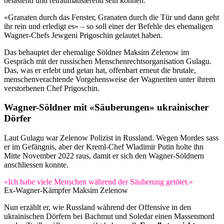
belastend und retraumatisierend sein können.
«Granaten durch das Fenster, Granaten durch die Tür und dann geht
ihr rein und erledigt es» – so soll einer der Befehle des ehemaligen
Wagner-Chefs Jewgeni Prigoschin gelautet haben.
Das behauptet der ehemalige Söldner Maksim Zelenow im
Gespräch mit der russischen Menschenrechtsorganisation Gulagu.
Das, was er erlebt und getan hat, offenbart erneut die brutale,
menschenverachtende Vorgehensweise der Wagneriten unter ihrem
verstorbenen Chef Prigoschin.
Wagner-Söldner mit «Säuberungen» ukrainischer
Dörfer
Laut Gulagu war Zelenow Polizist in Russland. Wegen Mordes sass
er im Gefängnis, aber der Kreml-Chef Wladimir Putin holte ihn
Mitte November 2022 raus, damit er sich den Wagner-Söldnern
anschliessen konnte.
«Ich habe viele Menschen während der Säuberung getötet.»
Ex-Wagner-Kämpfer Maksim Zelenow
Nun erzählt er, wie Russland während der Offensive in den
ukrainischen Dörfern bei Bachmut und Soledar einen Massenmord