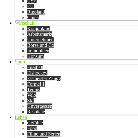
USA
EU
Russland
China
Wirtschaft
Konjunktur
Arbeitsmarkt
Unternehmen
Börse und Co
Immobilien
Konsum
Sport
Fussball
Eishockey
Eismeister Zaugg
Formel 1
Tennis
Velo
Ski
Unvergessen
Resultate
Leben
Gefühle
Food
Filme und Serien