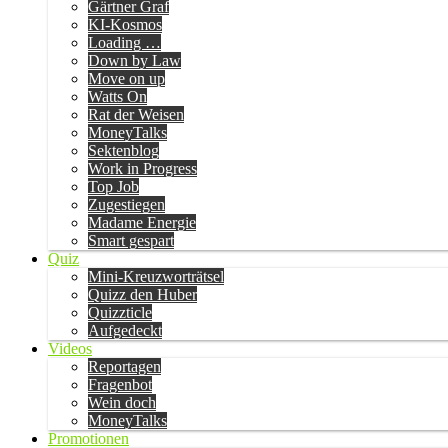
Gärtner Graf
KI-Kosmos
Loading …
Down by Law
Move on up
Watts On
Rat der Weisen
MoneyTalks
Sektenblog
Work in Progress
Top Job
Zugestiegen
Madame Energie
Smart gespart
Quiz
Mini-Kreuzworträtsel
Quizz den Huber
Quizzticle
Aufgedeckt
Videos
Reportagen
Fragenbot
Wein doch
MoneyTalks
Promotionen