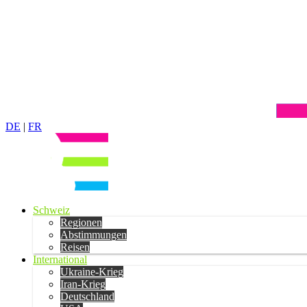
DE
|
FR
Schweiz
Regionen
Abstimmungen
Reisen
International
Ukraine-Krieg
Iran-Krieg
Deutschland