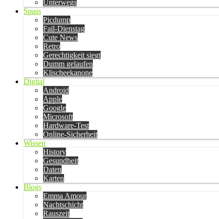
Unterwegs
Spass
Picdump
Fail-Dienstag
Cute News
Retro
Gerechtigkeit siegt
Dumm gelaufen
Klischeekanone
Digital
Android
Apple
Google
Microsoft
Hardware-Test
Online-Sicherheit
Wissen
History
Gesundheit
Daten
Karten
Blogs
Emma Amour
Nachtschicht
Rauszeit