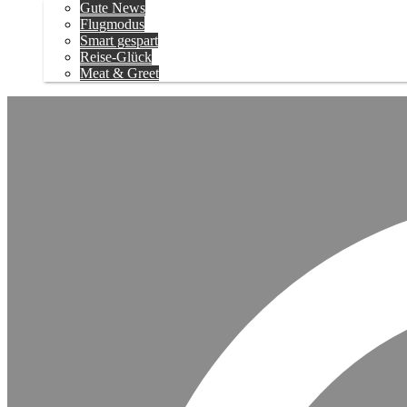
Gute News
Flugmodus
Smart gespart
Reise-Glück
Meat & Greet