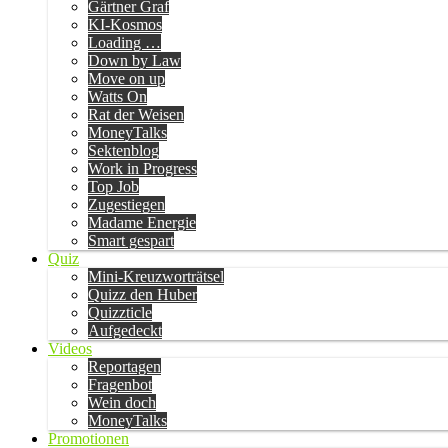
Gärtner Graf
KI-Kosmos
Loading …
Down by Law
Move on up
Watts On
Rat der Weisen
MoneyTalks
Sektenblog
Work in Progress
Top Job
Zugestiegen
Madame Energie
Smart gespart
Quiz
Mini-Kreuzworträtsel
Quizz den Huber
Quizzticle
Aufgedeckt
Videos
Reportagen
Fragenbot
Wein doch
MoneyTalks
Promotionen