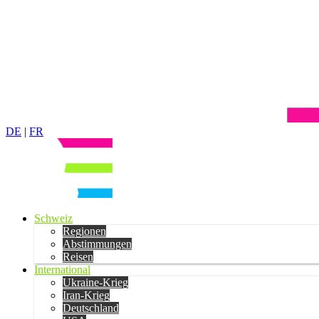
DE
|
FR
Schweiz
Regionen
Abstimmungen
Reisen
International
Ukraine-Krieg
Iran-Krieg
Deutschland