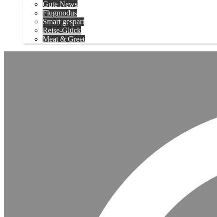
Gute News
Flugmodus
Smart gespart
Reise-Glück
Meat & Greet