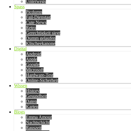
Unterwegs
Spass
Picdump
Fail-Dienstag
Cute News
Retro
Gerechtigkeit siegt
Dumm gelaufen
Klischeekanone
Digital
Android
Apple
Google
Microsoft
Hardware-Test
Online-Sicherheit
Wissen
History
Gesundheit
Daten
Karten
Blogs
Emma Amour
Nachtschicht
Rauszeit