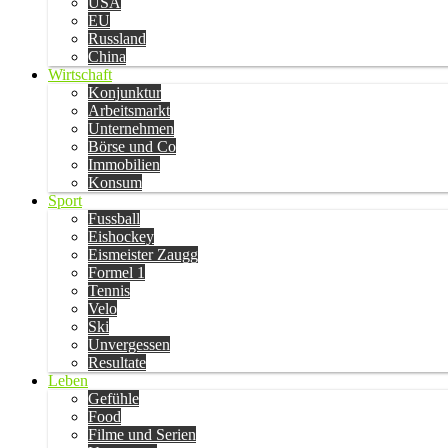
USA
EU
Russland
China
Wirtschaft
Konjunktur
Arbeitsmarkt
Unternehmen
Börse und Co
Immobilien
Konsum
Sport
Fussball
Eishockey
Eismeister Zaugg
Formel 1
Tennis
Velo
Ski
Unvergessen
Resultate
Leben
Gefühle
Food
Filme und Serien